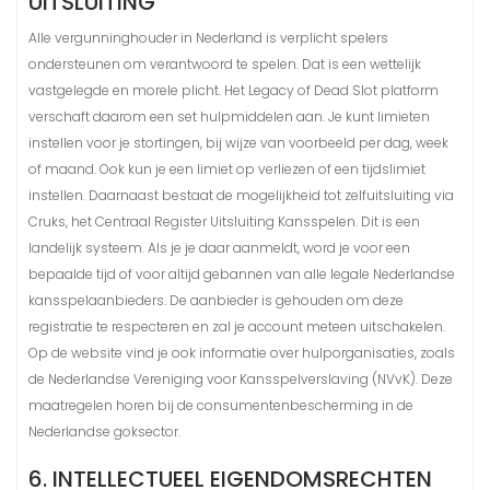
UITSLUITING
Alle vergunninghouder in Nederland is verplicht spelers
ondersteunen om verantwoord te spelen. Dat is een wettelijk
vastgelegde en morele plicht. Het Legacy of Dead Slot platform
verschaft daarom een set hulpmiddelen aan. Je kunt limieten
instellen voor je stortingen, bij wijze van voorbeeld per dag, week
of maand. Ook kun je een limiet op verliezen of een tijdslimiet
instellen. Daarnaast bestaat de mogelijkheid tot zelfuitsluiting via
Cruks, het Centraal Register Uitsluiting Kansspelen. Dit is een
landelijk systeem. Als je je daar aanmeldt, word je voor een
bepaalde tijd of voor altijd gebannen van alle legale Nederlandse
kansspelaanbieders. De aanbieder is gehouden om deze
registratie te respecteren en zal je account meteen uitschakelen.
Op de website vind je ook informatie over hulporganisaties, zoals
de Nederlandse Vereniging voor Kansspelverslaving (NVvK). Deze
maatregelen horen bij de consumentenbescherming in de
Nederlandse goksector.
6. INTELLECTUEEL EIGENDOMSRECHTEN