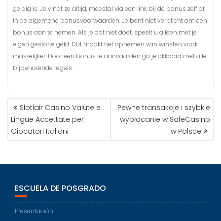
geldig is. Je vindt ze altijd, meestal via een link bij de bonus zelf of
in de algemene bonusvoorwaarden. Je bent niet verplicht om een
bonus aan te nemen. Als je dat niet doet, speelt u alleen met je
eigen gestorte geld. Dat maakt het opnemen van winsten vaak
makkelijker. Door een bonus te aanvaarden ga je akkoord met alle
bijbehorende regels.
Slotlair Casino Valute e
Pewne transakcje i szybkie
Lingue Accettate per
wypłacanie w SafeCasino
Giocatori Italiani
w Polsce
ESCUELA DE POSGRADO
Presentación