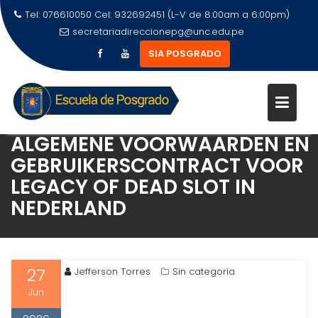
Tel: 076610050 Cel: 932692451 (L-V de 8:00am a 6:00pm)
secretariadireccionepg@unc.edu.pe
SIA POSGRADO
ALGEMENE VOORWAARDEN EN
GEBRUIKERSCONTRACT VOOR
LEGACY OF DEAD SLOT IN
NEDERLAND
27
Jefferson Torres
Sin categoría
Jun