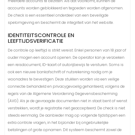
meerdere accounts te bezitten. Als dat voorkomt, kunnen de
accounts worden geblokkeerd en tegoeden worden afgenomen.
De check is een essentieel onderdeel van een beveiligde
spelomgeving en beschermt de integriteit van het website.
IDENTITEITSCONTROLE EN
LEEFTIJDSVERIFICATIE
De controle op leeftijd is strikt vereist. Enkel personen van 18 jaar of
ouder mogen een account openen. De operator kan je verzoeken
een reisdocument, ID-kaart of autorijbewijs te versturen. Soms is
ook een nieuwe bankafschrift of nutsrekening nodig om je
woonadres te bevestigen. Deze stukken worden via een veilige
connectie behandeld en privacygevoelig gehanteerd, volgens de
regels van de Algemene Verordening Gegevensbescherming
(AVG). Als je de gevraagde documenten niet in staat bent of wenst
verstrekken, wordt je registratie niet geaccepteerd. De check is niet
steeds eenmalig. De aanbieder mag op volgende tijdstippen een
extra controle vragen, in het bijzonder bij ongebruikelijke
betalingen of grote opnamen. Dit systeem beschermt zowel de