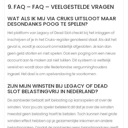
9. FAQ – FAQ – VEELGESTELDE VRAGEN
WAT ALS IK MIJ VIA CRUKS UITSLOOT MAAR
DESONDANKS POOG TE SPELEN?
Het platform van Legacy of Dead Slot checkt bij het inloggen of
inschrijven of je in het Cruks-register genoteerd staat. Als dat het
geval is, wordt je account onmiddellijk afgesloten. Je kan dan
geen geld storten en niet spelen. Ook een poging om een nieuw
account aan te maken zal niet lukken. Dit systeem is wettelijk
vereist en wordt door alle Nederlandse vergunninghouders
ingezet. Het doel is om spelverslaving te voorkomen.
ZIJN MIJN WINSTEN BIJ LEGACY OF DEAD
SLOT BELASTINGVRIJ IN NEDERLAND?
De aanbieder betaalt zelf belasting op kansspelen af over de
winsten. Voor jou als speler betekent dit dat je over die winsten
meestal geen belasting hoeft te betalen. Toch kunnen heel grote
winsten effect hebben op je gezamenlijke inkomen en andere
belastingzaken. Omdat de aanbieder geen belastingadvies geeft,