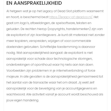
EN AANSPRAKELIJKHEID
Al hetgeen wat je op het Legacy of Dead Slot platform waarneemt
en hoort, is beschermd bezit
https://legacy-of-dead.co.nl/
. Het
gaat om logo’s, afbeeldingen, de spelsoftware, teksten en
geluiden. De rechten hierop (copyrights, handelsmerken) zijn van
de exploitant of zijn licentiegevers. Je kunt dit materiaal niet zonder
meer kopiëren, verspreiden, wijzigen of voor commerciële
doeleinden gebruiken. Schriftelijke toestemming is daarvoor
nodig. Wat aansprakelijkheid aangaat: de exploitant is niet
aansprakelijk voor schade door technologische storingen,
onderbrekingen of oponthoud waar hij niets aan kan doen.
Voorbeelden zijn problemen in je internetverbinding of force
majeure. In alle gevallen is de aansprakelijkheid gemaximeerd tot
het aantal van de transactie waar het om draait. Jij wekt zelf
aansprakelijk voor de beveiliging van je accountgegevens en
wachtwoord. Alle activiteit vanaf je account wordt beschouwd als
jouw eigen handeling.