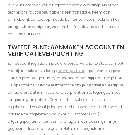
blijf je inzicht over wat je uitgeeft en wat je ontvangt. Als er een
technische fout gebeurt tijdens een transactie, neem dan
onmiddellijk contact op met de klantenservice. Zij bekijken het
vraagstuk en corrigeren, volgens het fair play beleid, het saldo
recht als dat nodig is.
TWEEDE PUNT: AANMAKEN ACCOUNT EN
VERIFICATIEVERPLICHTING
Een account registreren is de allereerste, verplichte stap. Je moet
hierbij correcte en volledige
en.wikipedia.org
gegevens opgeven.
Dat zijn je volledige naam, geboortedag, verblijfplaats en je BSN.
De operator gebruikt deze informatie om je identiteit en leeftijd te
controleren. Dat is in Nederland verplicht, om te tegengaan dat
jongeren gaan gokken. Deze identiteitscheck moet zijn
afgehandeld voordat je tegoed kunt deponeren of kunt spelen. Het
past toe de zogeheten ‘Know Your Customer’ (KYC)
uitgangspunten. Jij bent zelf plichtig om aanpassingen in je
gegevens direct door te geven. Het is niet toegestaan om