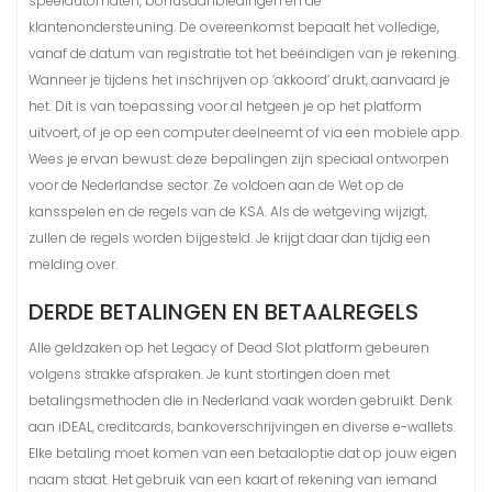
speelautomaten, bonusaanbiedingen en de
klantenondersteuning. De overeenkomst bepaalt het volledige,
vanaf de datum van registratie tot het beëindigen van je rekening.
Wanneer je tijdens het inschrijven op ‘akkoord’ drukt, aanvaard je
het. Dit is van toepassing voor al hetgeen je op het platform
uitvoert, of je op een computer deelneemt of via een mobiele app.
Wees je ervan bewust: deze bepalingen zijn speciaal ontworpen
voor de Nederlandse sector. Ze voldoen aan de Wet op de
kansspelen en de regels van de KSA. Als de wetgeving wijzigt,
zullen de regels worden bijgesteld. Je krijgt daar dan tijdig een
melding over.
DERDE BETALINGEN EN BETAALREGELS
Alle geldzaken op het Legacy of Dead Slot platform gebeuren
volgens strakke afspraken. Je kunt stortingen doen met
betalingsmethoden die in Nederland vaak worden gebruikt. Denk
aan iDEAL, creditcards, bankoverschrijvingen en diverse e-wallets.
Elke betaling moet komen van een betaaloptie dat op jouw eigen
naam staat. Het gebruik van een kaart of rekening van iemand