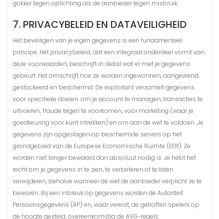
gokker tegen oplichting als de aanbieder tegen misbruik.
7. PRIVACYBELEID EN DATAVEILIGHEID
Het beveiligen van je eigen gegevens is een fundamenteel
principe. Het privacybeleid, dat een integraal onderdeel vormt van
deze voorwaarden, beschrijft in detail wat er met je gegevens
gebeurt. Het omschrijft hoe ze worden ingewonnen, aangewend,
gestockeerd en beschermd. De exploitant verzamelt gegevens
voor specifieke doelen: om je account te managen, transacties te
uitvoeren, fraude tegen te voorkomen, voor marketing (waar je
goedkeuring voor kunt intrekken) en om aan de wet te voldoen. Je
gegevens zijn opgeslagen op beschermde servers op het
grondgebied van de Europese Economische Ruimte (EER). Ze
worden niet langer bewaard dan absoluut nodig is. Je hebt het
recht om je gegevens in te zien, te verbeteren of te laten
verwijderen, behalve wanneer de wet de aanbieder verplicht ze te
bewaren. Bij een inbreuk op gegevens worden de Autoriteit
Persoonsgegevens (AP) en, waar vereist, de getroffen spelers op
de hoogte gesteld, overeenkomstig de AVG-regels.