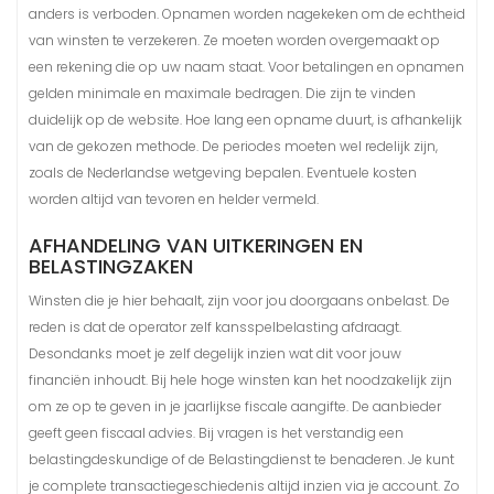
anders is verboden. Opnamen worden nagekeken om de echtheid
van winsten te verzekeren. Ze moeten worden overgemaakt op
een rekening die op uw naam staat. Voor betalingen en opnamen
gelden minimale en maximale bedragen. Die zijn te vinden
duidelijk op de website. Hoe lang een opname duurt, is afhankelijk
van de gekozen methode. De periodes moeten wel redelijk zijn,
zoals de Nederlandse wetgeving bepalen. Eventuele kosten
worden altijd van tevoren en helder vermeld.
AFHANDELING VAN UITKERINGEN EN
BELASTINGZAKEN
Winsten die je hier behaalt, zijn voor jou doorgaans onbelast. De
reden is dat de operator zelf kansspelbelasting afdraagt.
Desondanks moet je zelf degelijk inzien wat dit voor jouw
financiën inhoudt. Bij hele hoge winsten kan het noodzakelijk zijn
om ze op te geven in je jaarlijkse fiscale aangifte. De aanbieder
geeft geen fiscaal advies. Bij vragen is het verstandig een
belastingdeskundige of de Belastingdienst te benaderen. Je kunt
je complete transactiegeschiedenis altijd inzien via je account. Zo