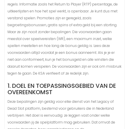
regels. Informatie zoals het Return to Player (RTP) percentage, de
uitkeerlijsten en hoe het spel werkt, is openbaar. Je kunt dus met
verstand spelen. Promoties zijn er geregeld, zoals
begroetingsbonussen, gratis spins of extra geld bij een storting.
Maar ze zijn nooit zonder bepalingen. Die voorwaarden gaan
meestal over speelvereisten (WR), een maximum inzet, welke
spellen meetellen en hoe lang de bonus geldig is. Lees deze
voorwaarden altijd voordat je een bonus aanneemt. Als je je er
niet aan conformeert, kun je het bonusgeld en alle winsten die
daaruit komen verspelen. De voorwaarden zijn er ook om misbruik
tegen te gaan. De KSA verifieert of ze redelijk zijn.
1. DOEL EN TOEPASSINGSGEBIED VAN DE
OVEREENKOMST
Deze bepalingen zijn geldig voor elke dienst van het Legacy of
Dead Slot platform, bestemd voor gebruikers die in Nederland
verblijven. Het doel is eenvoudig: ze leggen vast onder welke
voorwaarden jij de spelplatform mag gebruiken. Dat omvat de