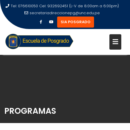
Tel: 076610050 Cel: 932692451 (L-V de 8:00am a 6:00pm)
secretariadireccionepg@unc.edu.pe
SIA POSGRADO
PROGRAMAS