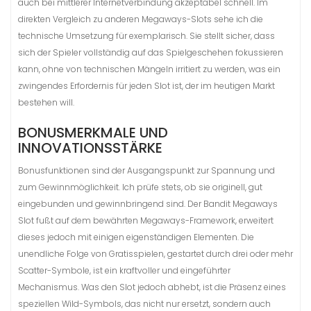
auch bei mittlerer Internetverbindung akzeptabel schnell. Im
direkten Vergleich zu anderen Megaways-Slots sehe ich die
technische Umsetzung für exemplarisch. Sie stellt sicher, dass
sich der Spieler vollständig auf das Spielgeschehen fokussieren
kann, ohne von technischen Mängeln irritiert zu werden, was ein
zwingendes Erfordernis für jeden Slot ist, der im heutigen Markt
bestehen will.
BONUSMERKMALE UND
INNOVATIONSSTÄRKE
Bonusfunktionen sind der Ausgangspunkt zur Spannung und
zum Gewinnmöglichkeit. Ich prüfe stets, ob sie originell, gut
eingebunden und gewinnbringend sind. Der Bandit Megaways
Slot fußt auf dem bewährten Megaways-Framework, erweitert
dieses jedoch mit einigen eigenständigen Elementen. Die
unendliche Folge von Gratisspielen, gestartet durch drei oder mehr
Scatter-Symbole, ist ein kraftvoller und eingeführter
Mechanismus. Was den Slot jedoch abhebt, ist die Präsenz eines
speziellen Wild-Symbols, das nicht nur ersetzt, sondern auch