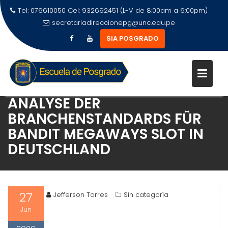
Tel: 076610050 Cel: 932692451 (L-V de 8:00am a 6:00pm)
secretariadireccionepg@unc.edu.pe
SIA POSGRADO
ANALYSE DER
BRANCHENSTANDARDS FÜR
BANDIT MEGAWAYS SLOT IN
DEUTSCHLAND
27
Jefferson Torres
Sin categoría
Jun