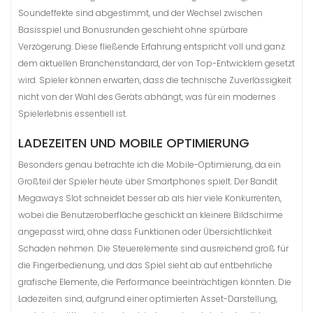
Soundeffekte sind abgestimmt, und der Wechsel zwischen
Basisspiel und Bonusrunden geschieht ohne spürbare
Verzögerung. Diese fließende Erfahrung entspricht voll und ganz
dem aktuellen Branchenstandard, der von Top-Entwicklern gesetzt
wird. Spieler können erwarten, dass die technische Zuverlässigkeit
nicht von der Wahl des Geräts abhängt, was für ein modernes
Spielerlebnis essentiell ist.
LADEZEITEN UND MOBILE OPTIMIERUNG
Besonders genau betrachte ich die Mobile-Optimierung, da ein
Großteil der Spieler heute über Smartphones spielt. Der Bandit
Megaways Slot schneidet besser ab als hier viele Konkurrenten,
wobei die Benutzeroberfläche geschickt an kleinere Bildschirme
angepasst wird, ohne dass Funktionen oder Übersichtlichkeit
Schaden nehmen. Die Steuerelemente sind ausreichend groß für
die Fingerbedienung, und das Spiel sieht ab auf entbehrliche
grafische Elemente, die Performance beeinträchtigen könnten. Die
Ladezeiten sind, aufgrund einer optimierten Asset-Darstellung,