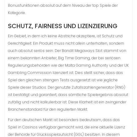
Bonusfunktionen absolut auf dem Niveau der top Spiele der
Kategorie.
SCHUTZ, FAIRNESS UND LIZENZIERUNG
Ein Gebiet, in dem ich keine Abstriche akzeptiere, ist Schutz und
Gerechtigkeit. Ein Produkt muss nicht allein unterhalten, sondern
auch absolut seriös sein. Der Bandit Megaways Slot stammt von
einem bekannten Anbieter, Big Time Gaming, der bei seriösen
Regulierungsbehörden wie der Malta Gaming Authority und der UK
Gambling Commission lizenziert ist. Dies stellt sicher, dass das
Spiel den gleichen strengen Tests ausgesetzt ist wie jegliche
Spiele dieser Studios. Der genutzte Zufallszahlengenerator (RNG)
ist bestätigt und garantiert, dass sämtliche Spielergebnis absolut
zufällig und nicht kalkulierbar ist. Diese Klarheit ist ein zwingender
Branchenstandard für den regulierten Markt.
Für den deutschen Markt ist besonders bedeutsam, dass das
Spiel in Casinos verfügbar gemacht wird, die eine aktuelle Lizenz
der Behörde für Glücksspielaufsicht (GGL) besitzen. In diesem