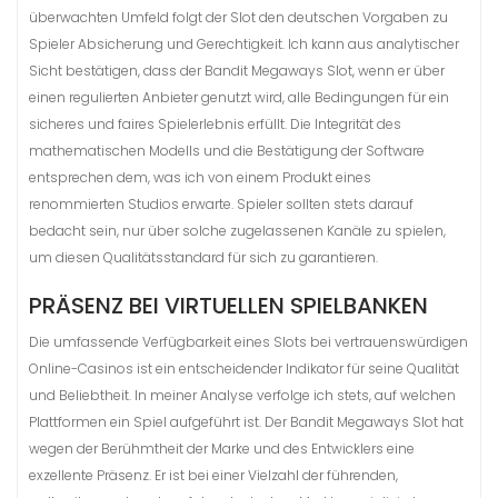
überwachten Umfeld folgt der Slot den deutschen Vorgaben zu
Spieler Absicherung und Gerechtigkeit. Ich kann aus analytischer
Sicht bestätigen, dass der Bandit Megaways Slot, wenn er über
einen regulierten Anbieter genutzt wird, alle Bedingungen für ein
sicheres und faires Spielerlebnis erfüllt. Die Integrität des
mathematischen Modells und die Bestätigung der Software
entsprechen dem, was ich von einem Produkt eines
renommierten Studios erwarte. Spieler sollten stets darauf
bedacht sein, nur über solche zugelassenen Kanäle zu spielen,
um diesen Qualitätsstandard für sich zu garantieren.
PRÄSENZ BEI VIRTUELLEN SPIELBANKEN
Die umfassende Verfügbarkeit eines Slots bei vertrauenswürdigen
Online-Casinos ist ein entscheidender Indikator für seine Qualität
und Beliebtheit. In meiner Analyse verfolge ich stets, auf welchen
Plattformen ein Spiel aufgeführt ist. Der Bandit Megaways Slot hat
wegen der Berühmtheit der Marke und des Entwicklers eine
exzellente Präsenz. Er ist bei einer Vielzahl der führenden,