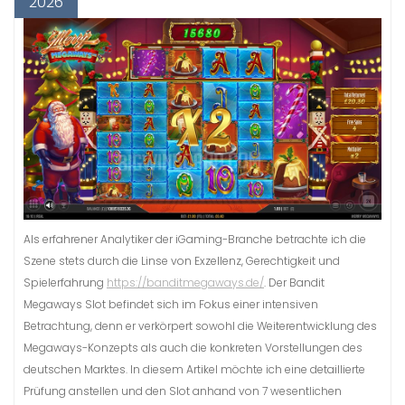
2026
Als erfahrener Analytiker der iGaming-Branche betrachte ich die
Szene stets durch die Linse von Exzellenz, Gerechtigkeit und
Spielerfahrung
https://banditmegaways.de/
. Der Bandit
Megaways Slot befindet sich im Fokus einer intensiven
Betrachtung, denn er verkörpert sowohl die Weiterentwicklung des
Megaways-Konzepts als auch die konkreten Vorstellungen des
deutschen Marktes. In diesem Artikel möchte ich eine detaillierte
Prüfung anstellen und den Slot anhand von 7 wesentlichen