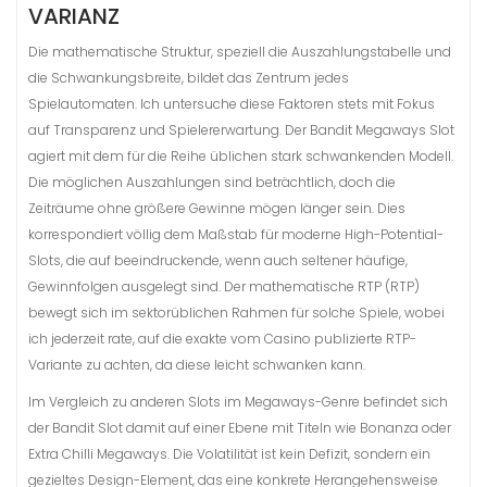
VARIANZ
Die mathematische Struktur, speziell die Auszahlungstabelle und
die Schwankungsbreite, bildet das Zentrum jedes
Spielautomaten. Ich untersuche diese Faktoren stets mit Fokus
auf Transparenz und Spielererwartung. Der Bandit Megaways Slot
agiert mit dem für die Reihe üblichen stark schwankenden Modell.
Die möglichen Auszahlungen sind beträchtlich, doch die
Zeiträume ohne größere Gewinne mögen länger sein. Dies
korrespondiert völlig dem Maßstab für moderne High-Potential-
Slots, die auf beeindruckende, wenn auch seltener häufige,
Gewinnfolgen ausgelegt sind. Der mathematische RTP (RTP)
bewegt sich im sektorüblichen Rahmen für solche Spiele, wobei
ich jederzeit rate, auf die exakte vom Casino publizierte RTP-
Variante zu achten, da diese leicht schwanken kann.
Im Vergleich zu anderen Slots im Megaways-Genre befindet sich
der Bandit Slot damit auf einer Ebene mit Titeln wie Bonanza oder
Extra Chilli Megaways. Die Volatilität ist kein Defizit, sondern ein
gezieltes Design-Element, das eine konkrete Herangehensweise