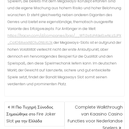
Spielern, die bereits mit dem Megaways-Konzept erfahren sind
und die eigene Mischung aus hohem Risiko und hoher Belohnung
wünschen. Er steht gleichwertig neben anderen Giganten des
Genres und bietet eine eigenständige, thematisch ausgereifte
Variante des Erfolgsrezepts. Für Anfänger in die Welt
https://tracxn.com/d/companies/bgo/__WTj3s6zhfdeELwNcz3JPX
_Cp1O8AwjxNEO1u0NbXL3k
der Megaways-Slots ist er aufgrund der
hohen Volatilität vielleicht nicht der erste Anlaufpunkt, aber
dennoch ein hervorragendes Beispiel für die Qualität und den
Spielspaß, den diese Spielmechanik liefern kann. Im deutschen
Markt, der Gewicht auf lizenzierte, sichere und gut entwickelte
Spiele setzt, findet der Bandit Megaways Slot somit seinen
verdienten und prominenten Platz.
Η Πιο Τυχηρή Σύνοδος
Complete Walkthrough
Σημειώθηκε στο Fire Joker
van Kaasino Casino
Slot για την Ελλάδα
Functies voor Nederlandse
Spelers