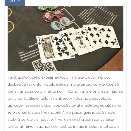
2026
Fiind jucător care a experimentat prin multe platforme, pot
declara că varianta mobilă este de multe ori cea care te face să
preferi un cazinou online. La noi în România, telefonul este intrarea
principală către entertainment. Lucky 7 Casino a dezvoltat o
aplicație live care nu doar copiază site-ul, ci este proiectată de la
zero pentru dispozitive mobile. Are o parcurgere rapidă și este
stabilă pe rețelele noastre. Îți voi demonstra cum convertește
telefonul într-un cazinou complet, cu intrare imediat la tot ce are