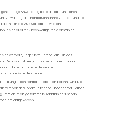
eigenständige Anwendung sollte die alle Funktionen der
ount-Verwaltung, die Inanspruchnahme von Boni und die
itätsmerkmale. Aus Spielersicht wird eine
ion in eine qualitativ hochwertige, reaktionsfähige
ine wertvolle, ungefilterte Datenquelle. Die das
 in Diskussionsforen, auf Testseiten oder in Social
no sind dabei Hauptaspekte wie die
derkehrende Aspekte erkennen.
e Leistung in den zentralen Bereichen belohnt wird. Die
ssern, wird von der Community genau beobachtet. Seriöse
 Letztlich ist die gesammelte Kenntnis der User ein
tberücksichtigt werden.