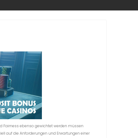
 und Fairness ebenso gewichtet werden müssen
iell auf die Anforderungen und Erwartungen einer