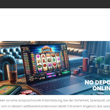
eler vor eine anspruchsvolle Entscheidung, bei der Sicherheit, Spielspaß
rt sich in diesem wettbewerbsintensiven Markt mit einem Angebot, das spez