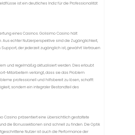
lüsse ist ein deutliches Indiz für die Professionalität
wertung eines Casinos. Golisimo Casino hält
Aus echter Nutzerperspektive sind die Zugänglichkeit,
n Support, der jederzeit zugänglich ist, gewährt Vertrauen
ern und regelmäßig aktualisiert werden. Dies erlaubt
port-Mitarbeitern verlangt, dass sie das Problem
eme professionell und hilfsbereit zu lösen, schafft
gkeit, sondern ein integraler Bestandteil des
o Casino präsentiert eine übersichtlich gestaltete
 und die Bonussektionen sind schnell zu finden. Die Optik
rtgeschrittene Nutzer ist auch die Performance der