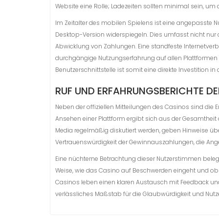
Website eine Rolle; Ladezeiten sollten minimal sein, um d
Im Zeitalter des mobilen Spielens ist eine angepasste 
Desktop-Version widerspiegeln. Dies umfasst nicht nu
Abwicklung von Zahlungen. Eine standfeste Internetverb
durchgängige Nutzungserfahrung auf allen Plattformen seh
Benutzerschnittstelle ist somit eine direkte Investition in 
RUF UND ERFAHRUNGSBERICHTE D
Neben der offiziellen Mitteilungen des Casinos sind die
Ansehen einer Plattform ergibt sich aus der Gesamtheit d
Media regelmäßig diskutiert werden, geben Hinweise üb
Vertrauenswürdigkeit der Gewinnauszahlungen, die Ange
Eine nüchterne Betrachtung dieser Nutzerstimmen belegt, 
Weise, wie das Casino auf Beschwerden eingeht und ob e
Casinos leben einen klaren Austausch mit Feedback und b
verlässliches Maßstab für die Glaubwürdigkeit und Nutzer