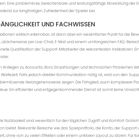
in. Eine problemlose, berechenbare und leistungsfähige Abwicklung der Geldf
dend zur langfristigen Zufriedenheit der Spieler bei.
GÄNGLICHKEIT UND FACHWISSEN
ationen wirklich erkennbar, ist dann aber ein wesentlicher Punkt für die Be
üblicherweise per Live-Chat, E-Mail und einem umfangreichen FAQ-Bereich. 
nelle Qualifikation der Support-Mitarbeiter die relevantesten Indikatoren. Ei
ster.
en Anliegen zu Accounts, Boni, Einzahlungen und technischen Problemen lief
Wartezeit. Falls jedoch direkter Kommunikation nötig ist, wird von den Sup
blemlösende Herangehensweise zeigen. Die Fähigkeit, auch komplexere Probl
treue. Ein effizienter und entgegenkommender Dienst ist somit keine Unwichti
 Nutzbarkeit sind wesentlich für den täglichen Zugriff und Komfort. Golisim
on bietet. Relevante Bereiche wie das Spielportfolio, die Konto, der Support
t, ohne von zu vielen Effekten oder einem unklaren Layout zu stören. Für fo