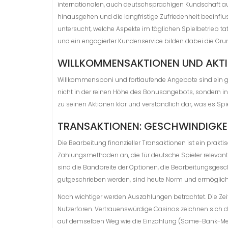
internationalen, auch deutschsprachigen Kundschaft ausge
hinausgehen und die langfristige Zufriedenheit beeinflu
untersucht, welche Aspekte im täglichen Spielbetrieb 
und ein engagierter Kundenservice bilden dabei die Grun
WILLKOMMENSAKTIONEN UND AKTI
Willkommensboni und fortlaufende Angebote sind ein gä
nicht in der reinen Höhe des Bonusangebots, sondern i
zu seinen Aktionen klar und verständlich dar, was es Spi
TRANSAKTIONEN: GESCHWINDIGKEI
Die Bearbeitung finanzieller Transaktionen ist ein prakti
Zahlungsmethoden an, die für deutsche Spieler relevant s
sind die Bandbreite der Optionen, die Bearbeitungsgesch
gutgeschrieben werden, sind heute Norm und ermöglichen
Noch wichtiger werden Auszahlungen betrachtet. Die Zei
Nutzerforen. Vertrauenswürdige Casinos zeichnen sich 
auf demselben Weg wie die Einzahlung (Same-Bank-Meth