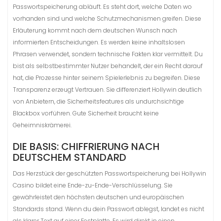
Passwortspeicherung abläuft. Es steht dort, welche Daten wo
vorhanden sind und welche Schutzmechanismen greifen. Diese
Erläuterung kommt nach dem deutschen Wunsch nach
informierten Entscheidungen. Es werden keine inhaltslosen
Phrasen verwendet, sondern technische Fakten klar vermittelt. Du
bist als selbstbestimmter Nutzer behandelt, der ein Recht darauf
hat, die Prozesse hinter seinem Spielerlebnis zu begreifen. Diese
Transparenz erzeugt Vertrauen. Sie differenziert Hollywin deutlich
von Anbietern, die Sicherheitsfeatures als undurchsichtige
Blackbox vorführen. Gute Sicherheit braucht keine
Geheimniskrämerei.
DIE BASIS: CHIFFRIERUNG NACH
DEUTSCHEM STANDARD
Das Herzstück der geschützten Passwortspeicherung bei Hollywin
Casino bildet eine Ende-zu-Ende-Verschlüsselung. Sie
gewährleistet den höchsten deutschen und europäischen
Standards stand. Wenn du dein Passwort ablegst, landet es nicht
als klarer Text auf einer Festplatte. Es wird direkt in einen