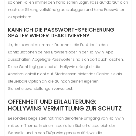
solchen Fällen immer den händischen Login. Pass auf darauf, dich
nach der Sitzung vollständig auszuloggen und keine Passwörter
zu speichern.
KANN ICH DIE PASSWORT-SPEICHERUNG
SPÄTER WIEDER DEAKTIVIEREN?
Ja, das kannst du immer. Du kannst die Funktion in den
Konfigurationen deines Browsers oder in der Hollywin-App
ausschalten. Abgelegte Passwörter sind sich dort auch löschen.
Diese Wahl liegt ganz bei dir. Hollywin drängt dir die
Annehmlichkeit nicht auf. Stattdessen bietet das Casino sie als
steuerbare Option an, die du nach deinen eigenen
Sicherheitsvorstellungen verwaltest.
OFFENHEIT UND ERLÄUTERUNG:
HOLLYWINS VERMITTLUNG ZUR SCHUTZ
Besonders begeistert hat mich der offene Umgang von Hollywin
mit dem Thema. In einem speziellen Sicherheitsbereich der
Webseite und in den FAQs wird genau erklärt, wie die