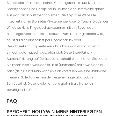
Sicherheitsinfrastruktur deines Geräts geschickt aus. Moderne
Smartphones und Computer in Deutschland liefern eine ganze
Auswahl an Schutzmechanismen. Die App oder Webseite
integriert sich in Biometrie-Systeme wie Face ID, Touch ID oder den
Windows Hello Fingerabdruckscanner mit ein. Bevor das
hinterlegte, verschlüsselte Passwort zum Einsatz gebracht wird,
sollst du dich erst selbst per Fingerabdruck oder
Gesichtserkennung verifizieren. Das Passwort wird also nicht
einfach automatisch ausgehändigt. Diese Zwei-Faktor-
Authentifizierung auf Geräteebene schafft einen hohen Standard.
Sie kombiniert etwas, das du bist (Biometrie) mit etwas, das du
hast (dein Gerät). Man kann es sich vorstellen wie eine Bankkarte
in einem Safe, für den nur dein eigener Fingerabdruck der
Schlüssel ist. Diese lokale Kontrolle gibt mir als Nutzer ein
beruhigendes Gefühl.
FAQ
SPEICHERT HOLLYWIN MEINE HINTERLEGTEN