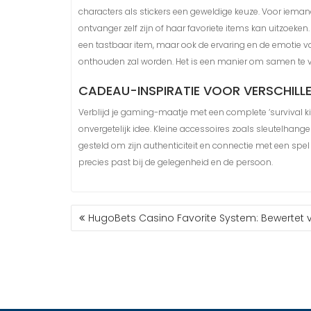
characters als stickers een geweldige keuze. Voor ieman
ontvanger zelf zijn of haar favoriete items kan uitzoeken.
een tastbaar item, maar ook de ervaring en de emotie va
onthouden zal worden. Het is een manier om samen te vi
CADEAU-INSPIRATIE VOOR VERSCHILL
Verblijd je gaming-maatje met een complete ‘survival ki
onvergetelijk idee. Kleine accessoires zoals sleutelhange
gesteld om zijn authenticiteit en connectie met een spel 
precies past bij de gelegenheid en de persoon.
HugoBets Casino Favorite System: Bewertet 