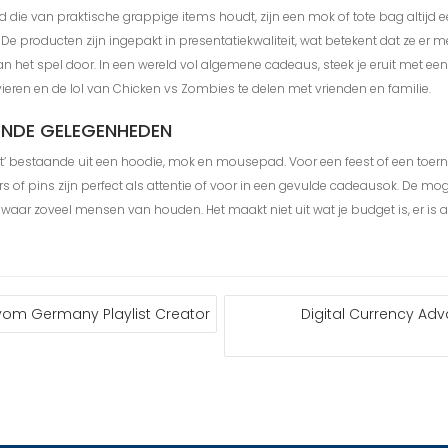
d die van praktische grappige items houdt, zijn een mok of tote bag altijd
 De producten zijn ingepakt in presentatiekwaliteit, wat betekent dat ze er met
n het spel door. In een wereld vol algemene cadeaus, steek je eruit met een
eren en de lol van Chicken vs Zombies te delen met vrienden en familie.
ENDE GELEGENHEDEN
t’ bestaande uit een hoodie, mok en mousepad. Voor een feest of een toerno
rs of pins zijn perfect als attentie of voor in een gevulde cadeausok. De mo
waar zoveel mensen van houden. Het maakt niet uit wat je budget is, er is al
vom Germany Playlist Creator
Digital Currency Ad