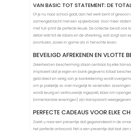
VAN BASIC TOT STATEMENT: DE TOTA
Of je nu naar school gaat, aan het werk bent of gewoon chi
samengebracht met een spijkerbroek. Voor meer stateme
met full-print de perfecte keuze. De collectie bevat ook 
detail reikt tot de labels en de afwerking, wat zorgt aa
avonturen, zowel in-game als in het echte leven.
BEVEILIGD AFREKENEN EN VLOTTE 
Zekerheid en bescherming staan centraal bij elke trans
impliceert dat je eigen en bank gegevens totaal bescher
geld direct en veilig van je bankrekening wordt overgema
om je pakketje zo snel mogelijk te verzenden. Leveringe
wordt keurig en vertrouwelijk ingepakt, klaar om openg
binnenlandse leveringen) zijn transparant weergegeven 
PERFECTE CADEAUS VOOR ELKE CH
Zoekt u naar een presentje dat gegarandeerd in de smaa
het perfecte antwoord. Het is een presentje dat laat zie