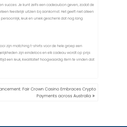
 een succes. Je kunt zelfs een cadeaubon geven, zodat de
een feestelijk uitzien bij aankomst. Het geeft niet alleen
 persoonlijk, leuk en uniek geschenk dat nog lang
oi zijn matching t-shirts voor de hele groep een
gelijkheden zijn eindeloos en elk cadeau wordt op prijs
tijd een leuk, kwalitatief hoogwaardig item te vinden dat
vancement: Fair Crown Casino Embraces Crypto
Payments across Australia