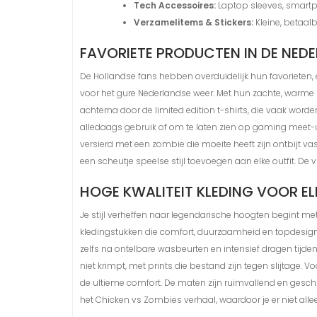
Tech Accessoires:
Laptop sleeves, smartp
Verzamelitems & Stickers:
Kleine, betaalb
FAVORIETE PRODUCTEN IN DE NED
De Hollandse fans hebben overduidelijk hun favorieten, 
voor het gure Nederlandse weer. Met hun zachte, warme bi
achterna door de limited edition t-shirts, die vaak wo
alledaags gebruik of om te laten zien op gaming meet-ups
versierd met een zombie die moeite heeft zijn ontbijt v
een scheutje speelse stijl toevoegen aan elke outfit. 
HOGE KWALITEIT KLEDING VOOR EL
Je stijl verheffen naar legendarische hoogten begint met
kledingstukken die comfort, duurzaamheid en topdesign 
zelfs na ontelbare wasbeurten en intensief dragen tijde
niet krimpt, met prints die bestand zijn tegen slijtage.
de ultieme comfort. De maten zijn ruimvallend en gesch
het Chicken vs Zombies verhaal, waardoor je er niet alle