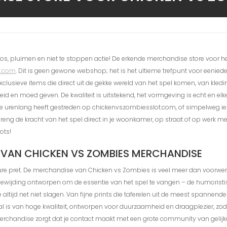
aos, pluimen en niet te stoppen actie! De erkende merchandise store voor h
t.com
. Dit is geen gewone webshop; het is het ultieme trefpunt voor eeniede
 exclusieve items die direct uit de gekke wereld van het spel komen, van kled
eid en moed geven. De kwaliteit is uitstekend, het vormgeving is echt en elk
t die urenlang heeft gestreden op chickenvszombiesslot.com, of simpelweg 
reng de kracht van het spel direct in je woonkamer, op straat of op werk me
rots!
 VAN CHICKEN VS ZOMBIES MERCHANDISE
re pret. De merchandise van Chicken vs Zombies is veel meer dan voorwerpe
oewijding ontworpen om de essentie van het spel te vangen – de humoristi
ijd net niet slagen. Van fijne prints die taferelen uit de meest spannende 
aal is van hoge kwaliteit, ontworpen voor duurzaamheid en draagplezier, zodat
 merchandise zorgt dat je contact maakt met een grote community van gelij