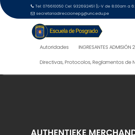
Tel: 076610050 Cel: 932692451 (L-V de 8:00am a 
secretariadireccionepg@unc.edu.pe
Autoridades
INGRESANTES ADMISIÓN 
Directivas, Protocolos, Reglamentos de
AUTHENTIEKE MERCHAND