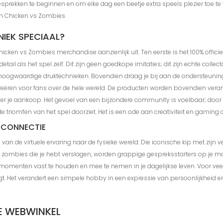
sprekken te beginnen en om elke dag een beetje extra speels plezier toe te 
an Chicken vs Zombies.
IEK SPECIAAL?
cken vs Zombies merchandise aanzienlijk uit. Ten eerste is het 100% officiee
 als het spel zelf. Dit zijn geen goedkope imitaties; dit zijn echte collecto
 hoogwaardige druktechnieken. Bovendien draag je bij aan de ondersteuning
ëren voor fans over de hele wereld. De producten worden bovendien ver
over je aankoop. Het gevoel van een bijzondere community is voelbaar; door 
triomfen van het spel doorziet. Het is een ode aan creativiteit en gaming cul
E CONNECTIE
 van de virtuele ervaring naar de fysieke wereld. Die iconische kip met zijn 
e zombies die je hebt verslagen, worden grappige gespreksstarters op je mo
 momenten vast te houden en mee te nemen in je dagelijkse leven. Voor veel 
gt. Het verandert een simpele hobby in een expressie van persoonlijkheid e
SE WEBWINKEL