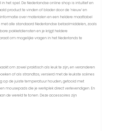
n het spel. De Nederlandse online shop is intuïtief en
aald product te vinden of blader door de ‘nieuw’ en
, informatie over materialen en een heldere maattabel
len met alle standaard Nederlandse betaalmiddelen, zoals
are pakketdiensten en je krijgt heldere
paraat om mogelijke vragen in het Nederlands te
akt om zowel praktisch als leuk te zijn, en veranderen
eken of als strandtas, versierd met de leukste scènes
 dag op de juiste temperatuur houden, getooid met
en mousepads die je werkplek direct verlevendigen. En
t aan de wereld te tonen. Deze accessoires zijn