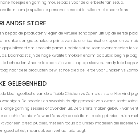
hone hoesjes en gaming mousepads voor de allerbeste fan setup.
are items om je spullen te personaliseren of te ruilen met andere fans.
ERLANDSE STORE
en bepaalde producten vliegen de virtuele schappen uit! Op de eerste plaa
nnenkant en grote, heldere prints van de aller iconische kippen en zombies,
rden gepubliceerd om speciale game-updates of seizoensevenementen te viere
. Daarnaast zijn de hoge kwaliteit mokken enorm populair; begin je dag met 
ast te behouden. Andere toppers zijn zoals laptop sleeves, trendy tote bag
De vraag naar deze producten bewijst hoe diep de liefde voor Chicken vs Z
KE GELEGENHEID
 de kledingcollectie van de officiële Chicken vs Zombies store. Hier vind je
verenigen. De hoodies en sweatshirts zijn gemaakt van zwaar, zacht katoe
ns lange gaming sessies of avonden uit. De t-shirts maken gebruik van ven
 Voor de echte fashion-forward fans zijn er ook items zoals gebreide truien
ikt voor een breed publiek, met een focus op unisex modellen die iedereen
en goed uitziet, maar ook een verhaal uitdraagt.