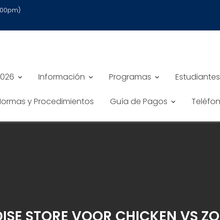
6:00pm)
2026
Información
Programas
Estudiantes
 Normas y Procedimientos
Guía de Pagos
Teléfo
ISE STORE VOOR CHICKEN VS ZO