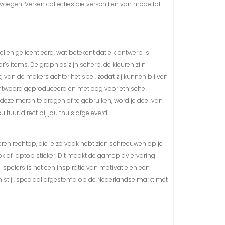
voegen. Verken collecties die verschillen van mode tot
l en gelicentieerd, wat betekent dat elk ontwerp is
r’s items. De graphics zijn scherp, de kleuren zijn
 van de makers achter het spel, zodat zij kunnen blijven
antwoord geproduceerd en met oog voor ethische
deze merch te dragen of te gebruiken, word je deel van
tuur, direct bij jou thuis afgeleverd.
veren rechtop, die je zo vaak hebt zien schreeuwen op je
k of laptop sticker. Dit maakt de gameplay ervaring
spelers is het een inspiratie van motivatie en een
n stijl, speciaal afgestemd op de Nederlandse markt met