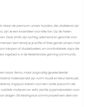
ts staan de premium unisex hoodies, die uitstekend zijn
 zijn ze een essentieel voor elke fan. Op de hielen
n. Deze shirts zijn luchtig, ademend en geschikt voor
een lach terwijl je je koffie of thee geniet uit een mok
s voor inkopen of studieboeken, en comfortabele caps die
ombies ingebed is in de Nederlandse gaming community.
 geen basic items, maar zorgvuldig geselecteerde
nblend materiaal dat zijn vorm houdt en kleur behoudt,
tilerend, ringspun katoen voor een vlotte pasvorm die
 met subtiele motieven en zelfs zachte pyjamabroeken voor
 kan dragen. Elk kledingstuk communiceert een deel van