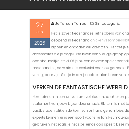
27
Jefferson Torres
Sin categoría
Jun
Het is zover, Nederlandse liefhebbers van ch
geopend in Nederland
chickenvszombiesslo
2026
kippen en ondoden wil laten zien. Hier tref je
accessoires die je dagelijkse leven een vleugje grappigh
onophoudelijke strijd. Of je nu een ervaren speler ben
merchandise, deze store is exclusief voor jou gemaakt. B
verkrijgbaar zijn. Stel je in om je look te laten horen van t
VERKEN DE FANTASTISCHE WERELD
Kom binnen in een universum vol kleuren, karakter en pu
statement van jouw bijzondere smaak. Elk item is met t
vastberaden blik en de komisch onhandige zombies die alt
experts kennen, er is een soort voor elke fan. Het materi
gebruiken, net zoals je het spel eindeloos speelt. Deze