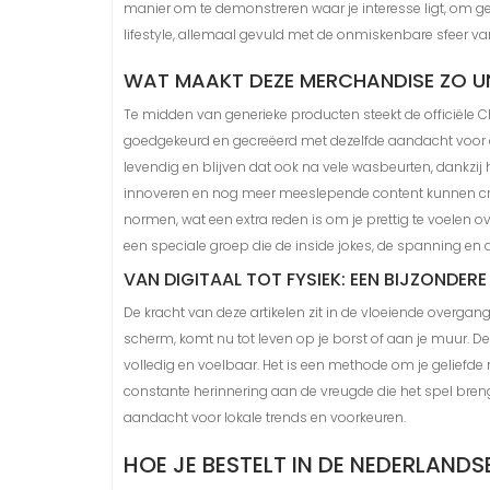
manier om te demonstreren waar je interesse ligt, om ge
lifestyle, allemaal gevuld met de onmiskenbare sfeer v
WAT MAAKT DEZE MERCHANDISE ZO UN
Te midden van generieke producten steekt de officiële Chi
goedgekeurd en gecreëerd met dezelfde aandacht voor detail
levendig en blijven dat ook na vele wasbeurten, dankzij
innoveren en nog meer meeslepende content kunnen cre
normen, wat een extra reden is om je prettig te voelen 
een speciale groep die de inside jokes, de spanning en de 
VAN DIGITAAL TOT FYSIEK: EEN BIJZONDER
De kracht van deze artikelen zit in de vloeiende overgang
scherm, komt nu tot leven op je borst of aan je muur. D
volledig en voelbaar. Het is een methode om je geliefde
constante herinnering aan de vreugde die het spel bren
aandacht voor lokale trends en voorkeuren.
HOE JE BESTELT IN DE NEDERLAND