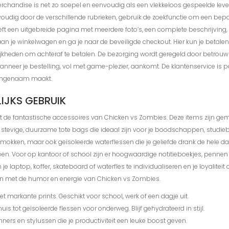
chandise is net zo soepel en eenvoudig als een vlekkeloos gespeelde level i
envoudig door de verschillende rubrieken, gebruik de zoekfunctie om een bep
heeft een uitgebreide pagina met meerdere foto’s, een complete beschrijving
t aan je winkelwagen en ga je naar de beveiligde checkout. Hier kun je beta
jkheden om achteraf te betalen. De bezorging wordt geregeld door betrouwb
anneer je bestelling, vol met game-plezier, aankomt. De klantenservice is 
 aangenaam maakt.
IJKS GEBRUIK
et de fantastische accessoires van Chicken vs Zombies. Deze items zijn gema
tevige, duurzame tote bags die ideaal zijn voor je boodschappen, studiebo
leen mokken, maar ook geïsoleerde waterflessen die je geliefde drank de hele
. Voor op kantoor of school zijn er hoogwaardige notitieboekjes, pennen 
je laptop, koffer, skateboard of waterfles te individualiseren en je loyalitei
ken met de humor en energie van Chicken vs Zombies.
et markante prints. Geschikt voor school, werk of een dagje uit.
 tot geïsoleerde flessen voor onderweg. Blijf gehydrateerd in stijl.
nners en stylussen die je productiviteit een leuke boost geven.