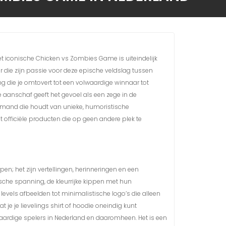
et iconische Chicken vs Zombies Game is uiteindelijk
r die zijn passie voor deze epische veldslag tussen
ing die je omtovert tot een volwaardige winnaar tot
e aanschaf geeft het gevoel als een zege in de
iemand die houdt van unieke, humoristische
t officiële producten die op geen andere plek te
n; het zijn vertellingen, herinneringen en een
sche spanning, de kleurrijke kippen met hun
levels afbeelden tot minimalistische logo’s die alleen
 je je lievelings shirt of hoodie oneindig kunt
kaardige spelers in Nederland en daaromheen. Het is een