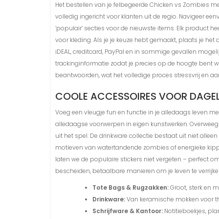
Het bestellen van je felbegeerde Chicken vs Zombies mer
volledig ingericht voor klanten uit de regio. Navigeer e
‘populair’ secties voor de nieuwste items. Elk product 
voor kleding. Als je je keuze hebt gemaakt, plaats je he
iDEAL, creditcard, PayPal en in sommige gevallen mogeli
trackinginformatie zodat je precies op de hoogte bent w
beantwoorden, wat het volledige proces stressvrij en
COOLE ACCESSOIRES VOOR DAGEL
Voeg een vleugje fun en functie in je alledaags leven m
alledaagse voorwerpen in eigen kunstwerken. Overweeg s
uit het spel. De drinkware collectie bestaat uit niet al
motieven van watertandende zombies of energieke kippen
laten we de populaire stickers niet vergeten – perfect om 
bescheiden, betaalbare manieren om je leven te verrij
Tote Bags & Rugzakken:
Groot, sterk en m
Drinkware:
Van keramische mokken voor thuis
Schrijfware & Kantoor:
Notitieboekjes, pla