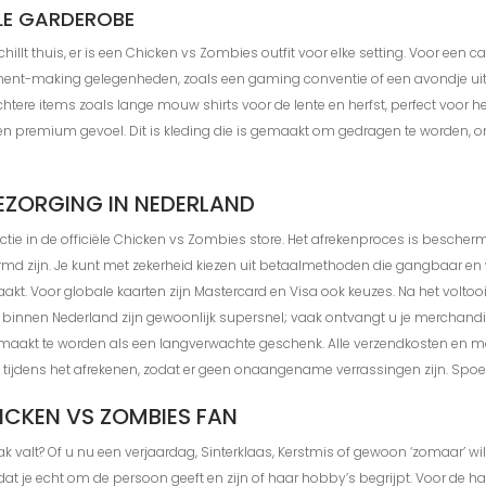
LE GARDEROBE
llt thuis, er is een Chicken vs Zombies outfit voor elke setting. Voor een ca
nt-making gelegenheden, zoals een gaming conventie of een avondje uit 
lichtere items zoals lange mouw shirts voor de lente en herfst, perfect voor
n een premium gevoel. Dit is kleding die is gemaakt om gedragen te worden, o
BEZORGING IN NEDERLAND
actie in de officiële Chicken vs Zombies store. Het afrekenproces is besch
md zijn. Je kunt met zekerheid kiezen uit betaalmethoden die gangbaar en wi
akt. Voor globale kaarten zijn Mastercard en Visa ook keuzes. Na het voltoo
n binnen Nederland zijn gewoonlijk supersnel; vaak ontvangt u je merchand
emaakt te worden als een langverwachte geschenk. Alle verzendkosten en m
tijdens het afrekenen, zodat er geen onaangename verrassingen zijn. Spoe
ICKEN VS ZOMBIES FAN
k valt? Of u nu een verjaardag, Sinterklaas, Kerstmis of gewoon ‘zomaar’ w
n dat je echt om de persoon geeft en zijn of haar hobby’s begrijpt. Voor de 