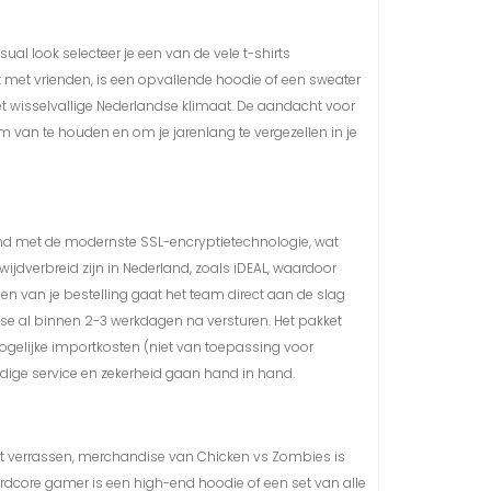
sual look selecteer je een van de vele t-shirts
met vrienden, is een opvallende hoodie of een sweater
 het wisselvallige Nederlandse klimaat. De aandacht voor
m van te houden en om je jarenlang te vergezellen in je
ermd met de modernste SSL-encryptietechnologie, wat
jdverbreid zijn in Nederland, zoals iDEAL, waardoor
ien van je bestelling gaat het team direct aan de slag
ise al binnen 2-3 werkdagen na versturen. Het pakket
ogelijke importkosten (niet van toepassing voor
dige service en zekerheid gaan hand in hand.
ilt verrassen, merchandise van Chicken vs Zombies is
hardcore gamer is een high-end hoodie of een set van alle