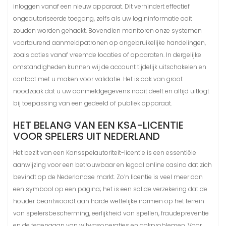
inloggen vanaf een nieuw apparaat. Dit verhindert effectief
ongeautoriseerde toegang, zelfs als uw logininformatie ooit
zouden worden gehackt. Bovendien monitoren onze systemen
voortdurend aanmeldpatronen op ongebruikelijke handelingen,
zoals acties vanaf vreemde locaties of apparaten. In dergelijke
omstandigheden kunnen wij de account tijdelijk uitschakelen en
contact met u maken voor validatie. Het is ook van groot
noodzaak dat u uw aanmeldgegevens nooit deelt en altijd uitlogt
bij toepassing van een gedeeld of publiek apparaat.
HET BELANG VAN EEN KSA-LICENTIE
VOOR SPELERS UIT NEDERLAND
Het bezit van een Kansspelautoriteit-licentie is een essentiële
aanwijzing voor een betrouwbaar en legaal online casino dat zich
bevindt op de Nederlandse markt. Zo’n licentie is veel meer dan
een symbool op een pagina; het is een solide verzekering dat de
houder beantwoordt aan harde wettelijke normen op het terrein
van spelersbescherming, eerlijkheid van spellen, fraudepreventie
en de tegengaan van witwasoperaties en gokproblemen. Voor