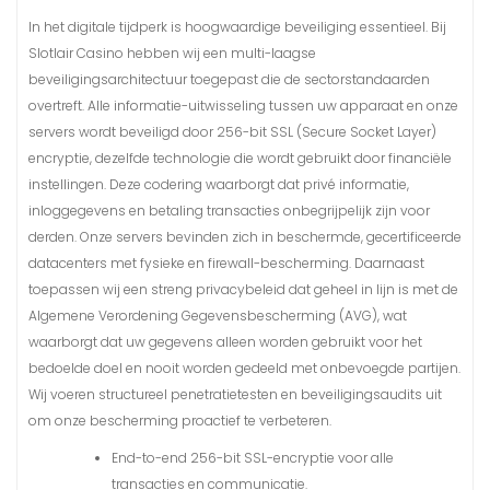
In het digitale tijdperk is hoogwaardige beveiliging essentieel. Bij
Slotlair Casino hebben wij een multi-laagse
beveiligingsarchitectuur toegepast die de sectorstandaarden
overtreft. Alle informatie-uitwisseling tussen uw apparaat en onze
servers wordt beveiligd door 256-bit SSL (Secure Socket Layer)
encryptie, dezelfde technologie die wordt gebruikt door financiële
instellingen. Deze codering waarborgt dat privé informatie,
inloggegevens en betaling transacties onbegrijpelijk zijn voor
derden. Onze servers bevinden zich in beschermde, gecertificeerde
datacenters met fysieke en firewall-bescherming. Daarnaast
toepassen wij een streng privacybeleid dat geheel in lijn is met de
Algemene Verordening Gegevensbescherming (AVG), wat
waarborgt dat uw gegevens alleen worden gebruikt voor het
bedoelde doel en nooit worden gedeeld met onbevoegde partijen.
Wij voeren structureel penetratietesten en beveiligingsaudits uit
om onze bescherming proactief te verbeteren.
End-to-end 256-bit SSL-encryptie voor alle
transacties en communicatie.