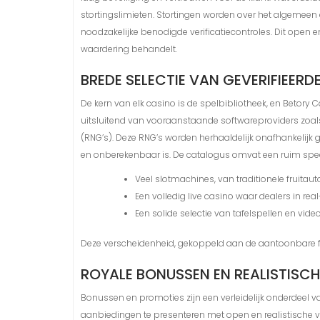
stortingslimieten. Stortingen worden over het algemeen
noodzakelijke benodigde verificatiecontroles. Dit open 
waardering behandelt.
BREDE SELECTIE VAN GEVERIFIEERDE
De kern van elk casino is de spelbibliotheek, en Betor
uitsluitend van vooraanstaande softwareproviders zoa
(RNG’s). Deze RNG’s worden herhaaldelijk onafhankelijk g
en onberekenbaar is. De catalogus omvat een ruim spe
Veel slotmachines, van traditionele fruita
Een volledig live casino waar dealers in re
Een solide selectie van tafelspellen en vide
Deze verscheidenheid, gekoppeld aan de aantoonbare fai
ROYALE BONUSSEN EN REALISTIS
Bonussen en promoties zijn een verleidelijk onderdeel v
aanbiedingen te presenteren met open en realistische 