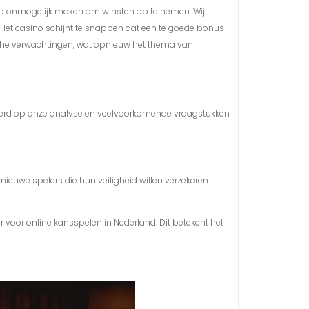
ijna onmogelijk maken om winsten op te nemen. Wij
. Het casino schijnt te snappen dat een te goede bonus
tische verwachtingen, wat opnieuw het thema van
eerd op onze analyse en veelvoorkomende vraagstukken
euwe spelers die hun veiligheid willen verzekeren.
or voor online kansspelen in Nederland. Dit betekent het