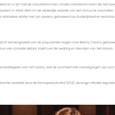
ceerd en in lijn met de industrienormen, zonder overdreven eisen die het b
pelers in staat stelt om de werkelijke waarde van een bonus te inschatten
n stabielere relatie met zijn spelers, gebaseerd op duidelijkheid en realis
zicht samengesteld van de populairste vragen over Betory Casino, gebas
 voor wie concrete details zoekt over de werking en diensten van het casino.
maatregelen van het casino, wat de voornaamste overwegingen zijn voor ni
centie verstrekt door de Kansspelautoriteit (KSA), de enige officiële regulat