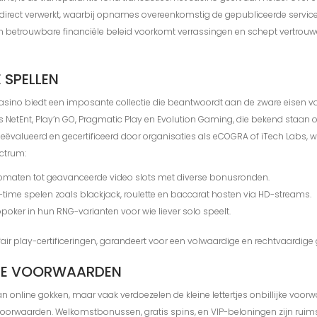
 direct verwerkt, waarbij opnames overeenkomstig de gepubliceerde service 
en betrouwbare financiële beleid voorkomt verrassingen en schept vertrouw
 SPELLEN
y Casino biedt een imposante collectie die beantwoordt aan de zware eise
ls NetEnt, Play’n GO, Pragmatic Play en Evolution Gaming, die bekend st
eëvalueerd en gecertificeerd door organisaties als eCOGRA of iTech Labs, wa
ctrum:
utomaten tot geavanceerde video slots met diverse bonusronden.
al-time spelen zoals blackjack, roulette en baccarat hosten via HD-streams.
opoker in hun RNG-varianten voor wie liever solo speelt.
r play-certificeringen, garandeert voor een volwaardige en rechtvaardige 
CHE VOORWAARDEN
an online gokken, maar vaak verdoezelen de kleine lettertjes onbillijke voo
voorwaarden. Welkomstbonussen, gratis spins, en VIP-beloningen zijn rui