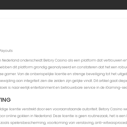
Nederland onderscheidt Betory Casino als een platform dat vertrouwen en eer
 hebben dit platform grondig geanalyseerd en constateren dat het een robuus
amer. Van de onberispelijke licentie en strenge beveiliging tot het uitge
ding aan integriteit zien die zelden zijn gelijke vindt. Dit artikel gaat diep
k is naar eerlijk entertainment en betrouwbare service in de iGaming-sec
VING
ige licentie verstrekt door een vooraanstaande autoriteit. Betory Casino w
 voor online gokken in Nederland. Deze licentie is geen routinezaak; het is 
oals spelersbescherming, voorkoming van verslaving, anti-witwasprocedure