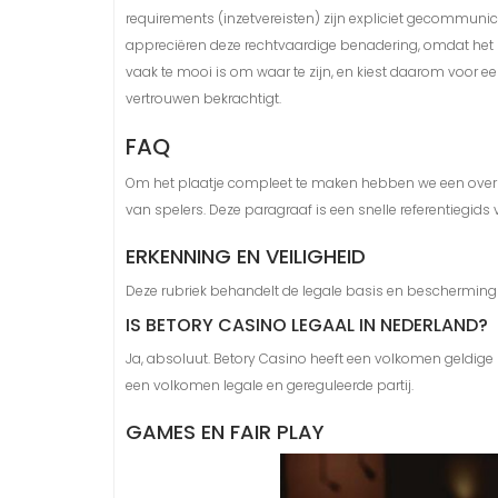
requirements (inzetvereisten) zijn expliciet gecommuni
appreciëren deze rechtvaardige benadering, omdat het s
vaak te mooi is om waar te zijn, en kiest daarom voor ee
vertrouwen bekrachtigt.
FAQ
Om het plaatje compleet te maken hebben we een over
van spelers. Deze paragraaf is een snelle referentiegids
ERKENNING EN VEILIGHEID
Deze rubriek behandelt de legale basis en beschermings
IS BETORY CASINO LEGAAL IN NEDERLAND?
Ja, absoluut. Betory Casino heeft een volkomen geldige li
een volkomen legale en gereguleerde partij.
GAMES EN FAIR PLAY