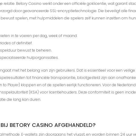
e relatie. Betory Casino werkt onder een officiële goklicentie, wat garant sta
erzorgd door geavanceerde SSL-encryptietechnologie. Die beveiligt alle fin
r bewust spelen, met hulpmiddelen die spelers zelf kunnen inzetten om hu
mieten in te voeren per dag, week of maand.
odes of definitief.
 spelduur bewust te beheren.
gespecialiseerde hulporganisaties.
mgaat met het belang van zijn gebruikers. Dat is essentieel voor een veil
spelresultaten tot financiële transparantie, blootgesteld zijn aan onafhankel
o Player) kloppen en of de spellen eerlijk functioneren. Voor de Nederlands
sspelautoriteit (KSA) voor licentiehouders. Deze conformiteit is geen inci
tie die lang kan duren.
 BIJ BETORY CASINO AFGEHANDELD?
almethode. E-wallets zijn doorgaans het vlugst, en worden binnen 24 uur ve