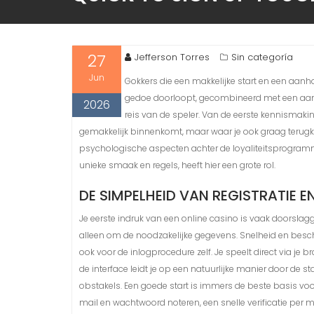
27
Jefferson Torres
Sin categoría
Jun
Gokkers die een makkelijke start en een aa
gedoe doorloopt, gecombineerd met een aanbo
2026
reis van de speler. Van de eerste kennismaki
gemakkelijk binnenkomt, maar waar je ook graag terugkee
psychologische aspecten achter de loyaliteitsprogramma
unieke smaak en regels, heeft hier een grote rol.
DE SIMPELHEID VAN REGISTRATIE 
Je eerste indruk van een online casino is vaak doorslaggev
alleen om de noodzakelijke gegevens. Snelheid en besch
ook voor de inlogprocedure zelf. Je speelt direct via je 
de interface leidt je op een natuurlijke manier door de 
obstakels. Een goede start is immers de beste basis voo
mail en wachtwoord noteren, een snelle verificatie per ma