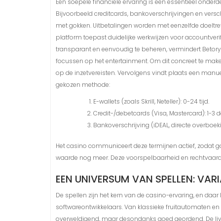
Een soepele financiële ervaring is een essentieel onder
Bijvoorbeeld creditcards, bankoverschrijvingen en versc
met gokken. Uitbetalingen worden met eenzelfde doeltre
platform toepast duidelijke werkwijzen voor accountverif
transparant en eenvoudig te beheren, vermindert Betory 
focussen op het entertainment. Om dit concreet te make
op de inzetvereisten. Vervolgens vindt plaats een manue
gekozen methode:
E-wallets (zoals Skrill, Neteller): 0-24 tijd.
Credit-/debetcards (Visa, Mastercard): 1-3 
Bankoverschrijving (iDEAL, directe overboek
Het casino communiceert deze termijnen actief, zodat g
waarde nog meer. Deze voorspelbaarheid en rechtvaardi
EEN UNIVERSUM VAN SPELLEN: VARIA
De spellen zijn het kern van de casino-ervaring, en daar 
softwareontwikkelaars. Van klassieke fruitautomaten en g
overweldigend, maar desondanks goed geordend. De liv