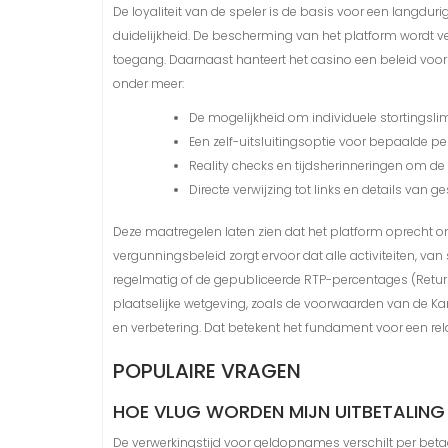
De loyaliteit van de speler is de basis voor een langdurig
duidelijkheid. De bescherming van het platform wordt v
toegang. Daarnaast hanteert het casino een beleid voo
onder meer:
De mogelijkheid om individuele stortingsli
Een zelf-uitsluitingsoptie voor bepaalde peri
Reality checks en tijdsherinneringen om de
Directe verwijzing tot links en details van 
Deze maatregelen laten zien dat het platform oprecht o
vergunningsbeleid zorgt ervoor dat alle activiteiten, van 
regelmatig of de gepubliceerde RTP-percentages (Return t
plaatselijke wetgeving, zoals de voorwaarden van de Kan
en verbetering. Dat betekent het fundament voor een rela
POPULAIRE VRAGEN
HOE VLUG WORDEN MIJN UITBETALING
De verwerkingstijd voor geldopnames verschilt per beta