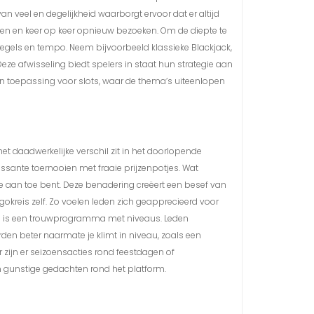
n veel en degelijkheid waarborgt ervoor dat er altijd
kijken en keer op keer opnieuw bezoeken. Om de diepte te
in regels en tempo. Neem bijvoorbeeld klassieke Blackjack,
ze afwisseling biedt spelers in staat hun strategie aan
an toepassing voor slots, waar de thema’s uiteenlopen
et daadwerkelijke verschil zit in het doorlopende
sante toernooien met fraaie prijzenpotjes. Wat
 je aan toe bent. Deze benadering creëert een besef van
okreis zelf. Zo voelen leden zich geapprecieerd voor
asus is een trouwprogramma met niveaus. Leden
den beter naarmate je klimt in niveau, zoals een
r zijn er seizoensacties rond feestdagen of
n gunstige gedachten rond het platform.