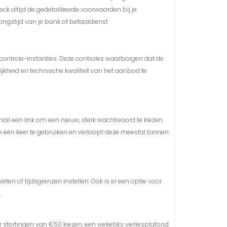
eck altijd de gedetailleerde voorwaarden bij je
ingstijd van je bank of betaaldienst.
controle-instanties. Deze controles waarborgen dat de
ijkheid en technische kwaliteit van het aanbod te
mail een link om een nieuw, sterk wachtwoord te kiezen.
k één keer te gebruiken en verloopt deze meestal binnen
ten of tijdsgrenzen instellen. Ook is er een optie voor
.
r stortingen van €50 kiezen, een wekelijks verliesplafond