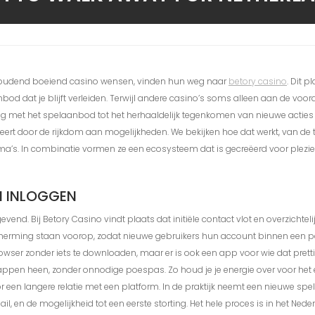
nhoudend boeiend casino wensen, vinden hun weg naar
betory casino
. Dit 
d dat je blijft verleiden. Terwijl andere casino’s soms alleen aan de vo
ng met het spelaanbod tot het herhaaldelijk tegenkomen van nieuwe acties 
rt door de rijkdom aan mogelijkheden. We bekijken hoe dat werkt, van de t
’s. In combinatie vormen ze een ecosysteem dat is gecreëerd voor plezier d
EN INLOGGEN
end. Bij Betory Casino vindt plaats dat initiële contact vlot en overzichtelij
erming staan voorop, zodat nieuwe gebruikers hun account binnen een paar
browser zonder iets te downloaden, maar er is ook een app voor wie dat pretti
stappen heen, zonder onnodige poespas. Zo houd je je energie over voor het e
r een langere relatie met een platform. In de praktijk neemt een nieuwe sp
il, en de mogelijkheid tot een eerste storting. Het hele proces is in het Ne