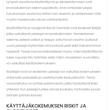
Lyhyesti sanottuna käyttöliittymä ja rekisteröityminen ovat
ensivaikutelman rakennuspalikoita. Arvio rohkaisee lukijaa
tutustumaan rauhassa näihin osa-alueisiin ja vertaamaan niitä
muihin markkinoilla oleviin vaihtoehtoihin.
Käyttöliittymä ja navigointi Boost Casinolla ovat keskeiset tekijät,
jotka vaikuttavat pelaajan ensivaikutelmaan. Yksinkertainen
rakenne, selkeät valikot ja helppo siirtymä eri osioihin auttavat
uusia pelaajia löytämään kiinnostavat pelit sekä hakutoiminnot
nopeasti. Tässä osiossa tarkastellaan myös, miten käyttöliittymä
tukee sujuvaa tilin hallintaa, sekä miten visuaalinen suunnittelu
voi vaikuttaa käyttökokemukseen.
Käyttäjän rooli on keskeinen: pelaaja voi vaikuttaa kokemukseen
antamalla palautetta ja osallistumalla keskusteluihin. Tämä
vuorovaikutus voi johtaa parannuksiin, jotka hyödyttävät koko
yhteisöä. Kun pelaaja tuntee olonsa kuulluksi, motivaatio pysyä
brändin parissa kasvaa.
KÄYTTÄJÄKOKEMUKSEN RISKIT JA