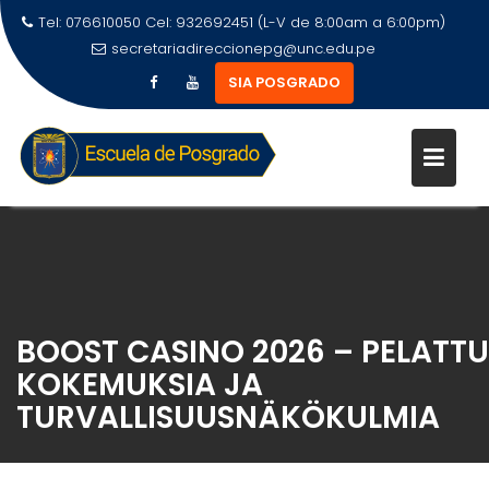
Tel: 076610050 Cel: 932692451 (L-V de 8:00am a 6:00pm)
secretariadireccionepg@unc.edu.pe
SIA POSGRADO
BOOST CASINO 2026 – PELATTU
KOKEMUKSIA JA
TURVALLISUUSNÄKÖKULMIA