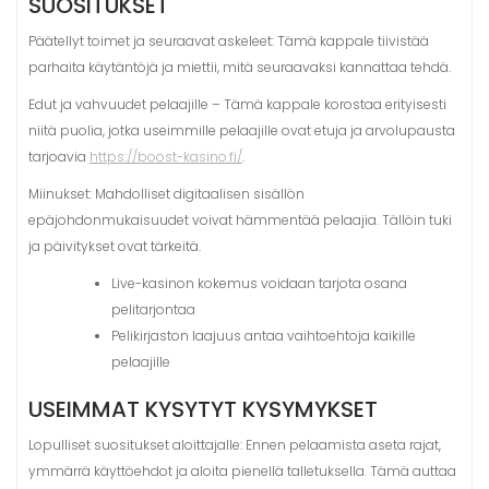
SUOSITUKSET
Päätellyt toimet ja seuraavat askeleet: Tämä kappale tiivistää
parhaita käytäntöjä ja miettii, mitä seuraavaksi kannattaa tehdä.
Edut ja vahvuudet pelaajille – Tämä kappale korostaa erityisesti
niitä puolia, jotka useimmille pelaajille ovat etuja ja arvolupausta
tarjoavia
https://boost-kasino.fi/
.
Miinukset: Mahdolliset digitaalisen sisällön
epäjohdonmukaisuudet voivat hämmentää pelaajia. Tällöin tuki
ja päivitykset ovat tärkeitä.
Live-kasinon kokemus voidaan tarjota osana
pelitarjontaa
Pelikirjaston laajuus antaa vaihtoehtoja kaikille
pelaajille
USEIMMAT KYSYTYT KYSYMYKSET
Lopulliset suositukset aloittajalle: Ennen pelaamista aseta rajat,
ymmärrä käyttöehdot ja aloita pienellä talletuksella. Tämä auttaa