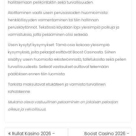
hallitsemaan pelikontaktin sekä turvallisuuden.
Aloittaminen vaatii usein perusasioiden huomioimista:
henkilöllisyyden varmentaminen tai tilin hallinnan
peruskäytännöt. Tekstissä käydään läpi yleisimpiä polkuja ja
varmistuksia, jotta pelaaminen olisi selkeää.
Usein kysytyt kysymykset: Tämä osio kokoaa yleisimpiä
kysymyksiä, joita pelaajat esittävät Boost Casinosta. Siihen
sisältyy usein huomioita rekisteröinnistä, talletuksista sekä pelien
turvallisuudesta. Selkeät vastaukset auttavat tekemään
päätöksen ennen tilin luomista.
Tarkista maksutavat etukäteen ja varmista turvallinen
rahaliikenne.
Mukana oleva vastuullinen pelaaminen on jokaisen pelaajan
oikeus ja velvollisuus.
Rullat Kasino 2026 –
Boost Casino 2026 –