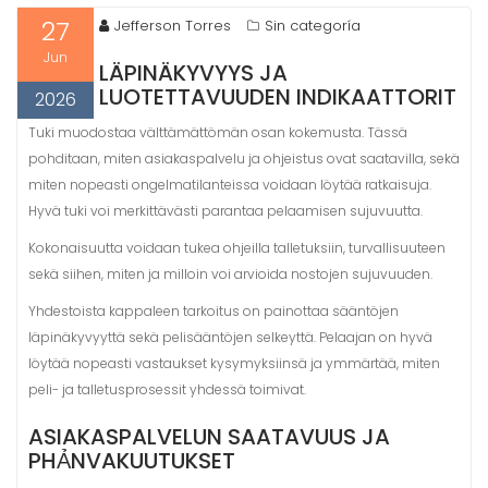
27
Jefferson Torres
Sin categoría
Jun
LÄPINÄKYVYYS JA
LUOTETTAVUUDEN INDIKAATTORIT
2026
Tuki muodostaa välttämättömän osan kokemusta. Tässä
pohditaan, miten asiakaspalvelu ja ohjeistus ovat saatavilla, sekä
miten nopeasti ongelmatilanteissa voidaan löytää ratkaisuja.
Hyvä tuki voi merkittävästi parantaa pelaamisen sujuvuutta.
Kokonaisuutta voidaan tukea ohjeilla talletuksiin, turvallisuuteen
sekä siihen, miten ja milloin voi arvioida nostojen sujuvuuden.
Yhdestoista kappaleen tarkoitus on painottaa sääntöjen
läpinäkyvyyttä sekä pelisääntöjen selkeyttä. Pelaajan on hyvä
löytää nopeasti vastaukset kysymyksiinsä ja ymmärtää, miten
peli- ja talletusprosessit yhdessä toimivat.
ASIAKASPALVELUN SAATAVUUS JA
PHẢNVAKUUTUKSET