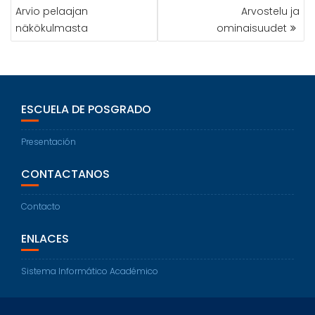
Arvio pelaajan
Arvostelu ja
näkökulmasta
ominaisuudet
ESCUELA DE POSGRADO
Presentación
CONTACTANOS
Contacto
ENLACES
Sistema Informático Académico