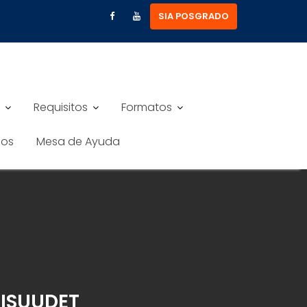
SIA POSGRADO
Requisitos
Formatos
nos
Mesa de Ayuda
AISUUDET