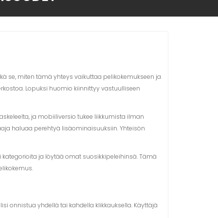
ekä se, miten tämä yhteys vaikuttaa pelikokemukseen ja
 verkostoa. Lopuksi huomio kiinnittyy vastuulliseen
keleelta, ja mobiiliversio tukee liikkumista ilman
elaaja haluaa perehtyä lisäominaisuuksiin. Yhteisön
i kategorioita ja löytää omat suosikkipeleihinsä. Tämä
pelikokemus.
si onnistua yhdellä tai kahdella klikkauksella. Käyttäjä