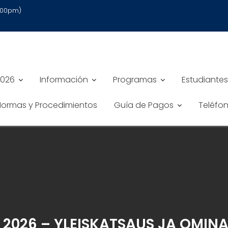
6:00pm)
2026
Información
Programas
Estudiantes
 Normas y Procedimientos
Guía de Pagos
Teléfo
2026 – YLEISKATSAUS JA OMIN