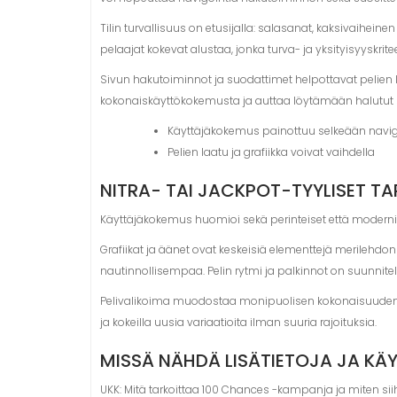
Tilin turvallisuus on etusijalla: salasanat, kaksivaihei
pelaajat kokevat alustaa, jonka turva- ja yksityisyyskritee
Sivun hakutoiminnot ja suodattimet helpottavat pelien 
kokonaiskäyttökokemusta ja auttaa löytämään halutut 
Käyttäjäkokemus painottuu selkeään naviga
Pelien laatu ja grafiikka voivat vaihdella
NITRA- TAI JACKPOT-TYYLISET TA
Käyttäjäkokemus huomioi sekä perinteiset että modernit
Grafiikat ja äänet ovat keskeisiä elementtejä merilehd
nautinnollisempaa. Pelin rytmi ja palkinnot on suunnite
Pelivalikoima muodostaa monipuolisen kokonaisuuden, jo
ja kokeilla uusia variaatioita ilman suuria rajoituksia.
MISSÄ NÄHDÄ LISÄTIETOJA JA K
UKK: Mitä tarkoittaa 100 Chances -kampanja ja miten sii