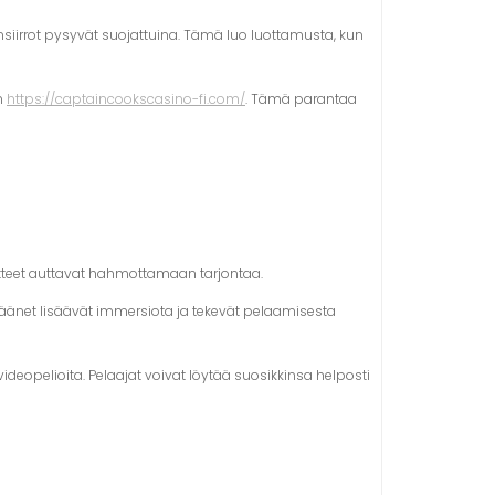
ansiirrot pysyvät suojattuina. Tämä luo luottamusta, kun
n
https://captaincookscasino-fi.com/
. Tämä parantaa
)
itteet auttavat hahmottamaan tarjontaa.
 äänet lisäävät immersiota ja tekevät pelaamisesta
eopelioita. Pelaajat voivat löytää suosikkinsa helposti