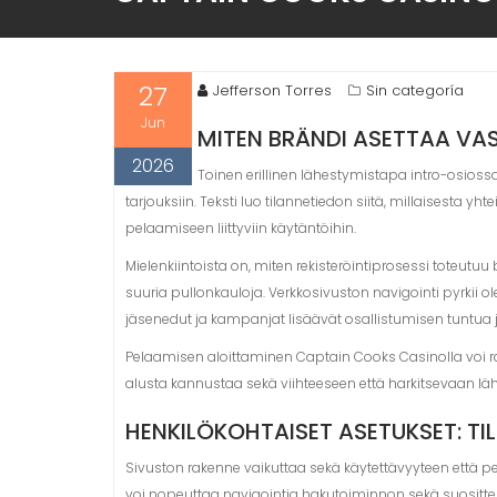
27
Jefferson Torres
Sin categoría
Jun
MITEN BRÄNDI ASETTAA VAS
2026
Toinen erillinen lähestymistapa intro-osioss
tarjouksiin. Teksti luo tilannetiedon siitä, millaisesta y
pelaamiseen liittyviin käytäntöihin.
Mielenkiintoista on, miten rekisteröintiprosessi toteutu
suuria pullonkauloja. Verkkosivuston navigointi pyrkii o
jäsenedut ja kampanjat lisäävät osallistumisen tuntua ja 
Pelaamisen aloittaminen Captain Cooks Casinolla voi rake
alusta kannustaa sekä viihteeseen että harkitsevaan lä
HENKILÖKOHTAISET ASETUKSET: TI
Sivuston rakenne vaikuttaa sekä käytettävyyteen että pela
voi nopeuttaa navigointia hakutoiminnon sekä suosittel