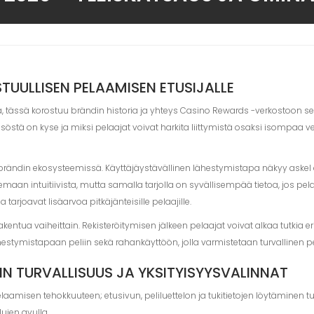
TUULLISEN PELAAMISEN ETUSIJALLE
a, tässä korostuu brändin historia ja yhteys Casino Rewards -verkostoon s
hteisöstä on kyse ja miksi pelaajat voivat harkita liittymistä osaksi isompaa
u brändin ekosysteemissä. Käyttäjäystävällinen lähestymistapa näkyy askel as
lemaan intuitiivista, mutta samalla tarjolla on syvällisempää tietoa, jos p
tarjoavat lisäarvoa pitkäjänteisille pelaajille.
ntua vaiheittain. Rekisteröitymisen jälkeen pelaajat voivat alkaa tutkia er
hestymistapaan peliin sekä rahankäyttöön, jolla varmistetaan turvallinen 
LIN TURVALLISUUS JA YKSITYISYYSVALINNAT
amisen tehokkuuteen; etusivun, peliluettelon ja tukitietojen löytäminen tuli
ujen avulla.