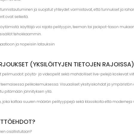
nen tunnistautuminen ja suojatut yhteydet varmistavat, että tunnukset ja rah
rit ovat selkeitä.
löytämistä: käyttäjä voi rajata pelityypin, teeman tai jackpot-tason mukaa
sisällöt tehokkaammin.
atioon ja nopeisiin latauksiin
RJOUKSET (YKSILÖITYJEN TIETOJEN RAJOISSA
 pelimuodot: pöytä- ja videopelit sekä mahdolliset live-pelejä koskevat vi
on teemaisessa pelikokemuksessa. Visuaaliset yksityiskohdat ja ympäristön
ltu pitämään jännityksen yllä.
ka kattaa suuren määrän pelityyppejä sekä klassikoita että moderneja vid
ÄYTTÖEHDOT?
hen osallistutaan?