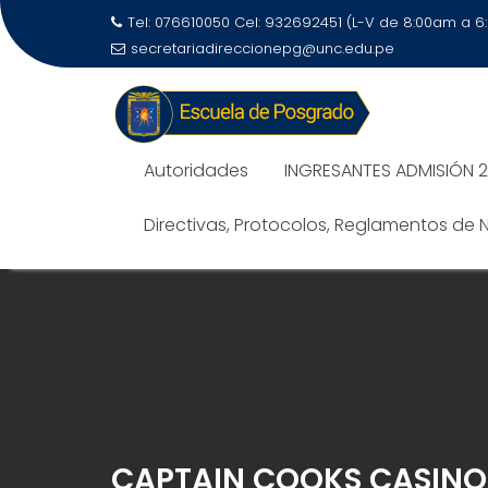
Tel: 076610050 Cel: 932692451 (L-V de 8:00am a 
secretariadireccionepg@unc.edu.pe
Autoridades
INGRESANTES ADMISIÓN 
Directivas, Protocolos, Reglamentos de
CAPTAIN COOKS CASINO 