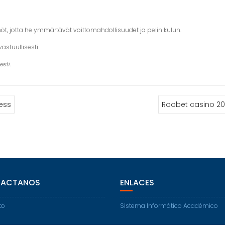
nöt, jotta he ymmärtävät voittomahdollisuudet ja pelin kulun.
astuullisesti
sti.
ess
Roobet casino 202
ACTANOS
ENLACES
to
Sistema Informático Académico