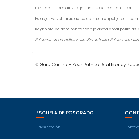
UKK: Lopulliset ajatukset ja suositukset aloittamiseen
Pelaajat voivat tarkistaa pelaamisen ohjeet ja pelisään
Käynnistä pelaaminen tänään ja aseta omat pelirajasi v
Pelaaminen on kielletty alle 18-vuotiailta. Pelaa vastuullise
Guru Casino – Your Path to Real Money Succ
ESCUELA DE POSGRADO
CONT
Presentación
Contac