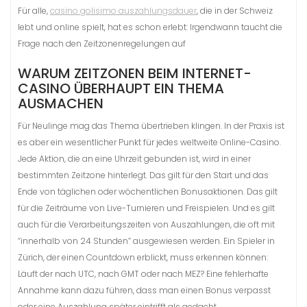
Für alle,
casino golisimo auszahlungsdauer
, die in der Schweiz
lebt und online spielt, hat es schon erlebt: Irgendwann taucht die
Frage nach den Zeitzonenregelungen auf
WARUM ZEITZONEN BEIM INTERNET-
CASINO ÜBERHAUPT EIN THEMA
AUSMACHEN
Für Neulinge mag das Thema übertrieben klingen. In der Praxis ist
es aber ein wesentlicher Punkt für jedes weltweite Online-Casino.
Jede Aktion, die an eine Uhrzeit gebunden ist, wird in einer
bestimmten Zeitzone hinterlegt. Das gilt für den Start und das
Ende von täglichen oder wöchentlichen Bonusaktionen. Das gilt
für die Zeiträume von Live-Turnieren und Freispielen. Und es gilt
auch für die Verarbeitungszeiten von Auszahlungen, die oft mit
“innerhalb von 24 Stunden” ausgewiesen werden. Ein Spieler in
Zürich, der einen Countdown erblickt, muss erkennen können:
Läuft der nach UTC, nach GMT oder nach MEZ? Eine fehlerhafte
Annahme kann dazu führen, dass man einen Bonus verpasst
oder eine Auszahlung später eintrifft als gedacht.