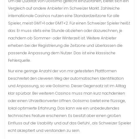
Um die Qualität von Golisimo gerecht einzuordnen, bietet sich ein
Vergleich auf andere Anbieter im Schweizer Markt. Zahlreiche
internationale Casinos nutzen eine Standardzeitzone für alle
Spieler, meist GMT+1 oder GMT+2. Für einen Schweizer Spieler heißt
das: Er muss stets eine Stunde abziehen oder dazurechnen, je
nachdem ob Sommer- oder Winterzeit ist. Weitere Anbieter
erheben bei der Registrierung die Zeitzone und überlassen die
passende Anpassung dem Nutzer. Das ist eine klassische
Fehlerquelle.
Nur eine geringe Anzahl der von mir getesteten Plattformen
beschreitet den cleveren Weg der automatischen Identifikation
und Anpassung, so wie Golisimo. Dieser Gegensatz ist im Alltag
klar spürbar. Bei weiteren Casinos muss man kurz nachdenken
oder einen Uhrzeitkonverter öffnen. Golisimo bietet eine flüssige,
lokal optimierte Erfahrung. Das kann wie ein unbedeutendes
technisches Feature erscheinen. Es besitzt aber einen großen
Einfluss auf die Usability und auf das Gefühl , als Schweizer Spieler
echt akzeptiert und verstanden zu sein.