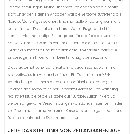
Kontoeinstellungen. Meine Einschätzung erwies sich als richtig
sich: Unter den eigenen Angaben war die Zeitzone zutreffend als
“Europe/Zurich” gespeichert. Eine manuelle Änderung war nicht
durchführbar. Das hat einen klaren Vorteil. Es garantiert für
konsistente und richtige Zeitangaben für alle Spieler aus der
Schweiz. Eingriffe werden verhindert. Der Spieler hat sich keine
Gedanken machen und kann sich darauf verlassen, dass alle
zeitbezogenen Infos für ihn bereits richtig übersetzt sind.
Diese automatische Identifikation hält auch stand, wenn man
sich zeitweise im Ausland befindet. Ein Test mit einer VPN-
Verbindung aus einem anderen europäischen Land zeigte:
Solange das Konto mit einer Schweizer Adresse und Währung
registriert ist, bleibt die Zeitzone auf “Europe/Zurich” fixiert. So
werden ungewollte Verschiebungen von Bonusfristen vermieden,
bloß weil man einmal von einer Reise aus online geht. Das spricht
für eine durchdachte Systemarchitektur.
JEDE DARSTELLUNG VON ZEITANGABEN AUF