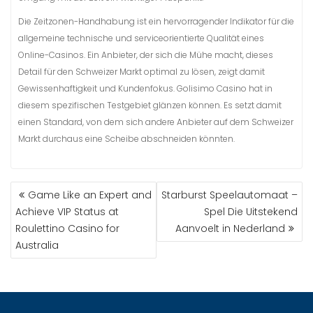
Die Zeitzonen-Handhabung ist ein hervorragender Indikator für die
allgemeine technische und serviceorientierte Qualität eines
Online-Casinos. Ein Anbieter, der sich die Mühe macht, dieses
Detail für den Schweizer Markt optimal zu lösen, zeigt damit
Gewissenhaftigkeit und Kundenfokus. Golisimo Casino hat in
diesem spezifischen Testgebiet glänzen können. Es setzt damit
einen Standard, von dem sich andere Anbieter auf dem Schweizer
Markt durchaus eine Scheibe abschneiden könnten.
Game Like an Expert and
Starburst Speelautomaat –
Achieve VIP Status at
Spel Die Uitstekend
Roulettino Casino for
Aanvoelt in Nederland
Australia