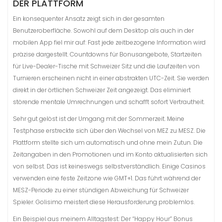
DER PLATTFORM
Ein konsequenter Ansatz zeigt sich in der gesamten
Benutzeroberfläche. Sowohl auf dem Desktop als auch in der
mobilen App fiel mir auf: Fast jede zeitbezogene Information wird
präzise dargestellt. Countdowns für Bonusangebote, Startzeiten
für Live-Dealer-Tische mit Schweizer Sitz und die Laufzeiten von
Turnieren erscheinen nicht in einer abstrakten UTC-Zeit. Sie werden
direkt in der örtlichen Schweizer Zeit angezeigt. Das eliminiert
störende mentale Umrechnungen und schafft sofort Vertrautheit.
Sehr gut gelöst ist der Umgang mit der Sommerzeit. Meine
Testphase erstreckte sich über den Wechsel von MEZ zu MESZ. Die
Plattform stellte sich um automatisch und ohne mein Zutun. Die
Zeitangaben in den Promotionen und im Konto aktualisierten sich
von selbst. Das ist keineswegs selbstverständlich. Einige Casinos
verwenden eine feste Zeitzone wie GMT+1. Das führt während der
MESZ-Periode zu einer stündigen Abweichung für Schweizer
Spieler. Golisimo meistert diese Herausforderung problemlos.
Ein Beispiel aus meinem Alltagstest: Der “Happy Hour” Bonus