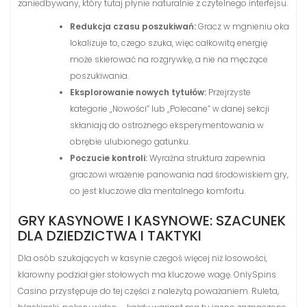
zaniedbywany, który tutaj płynie naturalnie z czytelnego interfejsu.
Redukcja czasu poszukiwań:
Gracz w mgnieniu oka
lokalizuje to, czego szuka, więc całkowitą energię
może skierować na rozgrywkę, a nie na męczące
poszukiwania.
Eksplorowanie nowych tytułów:
Przejrzyste
kategorie „Nowości” lub „Polecane” w danej sekcji
skłaniają do ostrożnego eksperymentowania w
obrębie ulubionego gatunku.
Poczucie kontroli:
Wyraźna struktura zapewnia
graczowi wrażenie panowania nad środowiskiem gry,
co jest kluczowe dla mentalnego komfortu.
GRY KASYNOWE I KASYNOWE: SZACUNEK
DLA DZIEDZICTWA I TAKTYKI
Dla osób szukających w kasynie czegoś więcej niż losowości,
klarowny podział gier stołowych ma kluczowe wagę. OnlySpins
Casino przystępuje do tej części z należytą poważaniem. Ruleta,