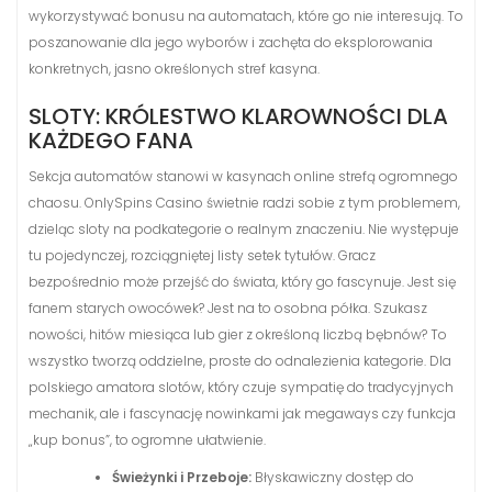
wykorzystywać bonusu na automatach, które go nie interesują. To
poszanowanie dla jego wyborów i zachęta do eksplorowania
konkretnych, jasno określonych stref kasyna.
SLOTY: KRÓLESTWO KLAROWNOŚCI DLA
KAŻDEGO FANA
Sekcja automatów stanowi w kasynach online strefą ogromnego
chaosu. OnlySpins Casino świetnie radzi sobie z tym problemem,
dzieląc sloty na podkategorie o realnym znaczeniu. Nie występuje
tu pojedynczej, rozciągniętej listy setek tytułów. Gracz
bezpośrednio może przejść do świata, który go fascynuje. Jest się
fanem starych owocówek? Jest na to osobna półka. Szukasz
nowości, hitów miesiąca lub gier z określoną liczbą bębnów? To
wszystko tworzą oddzielne, proste do odnalezienia kategorie. Dla
polskiego amatora slotów, który czuje sympatię do tradycyjnych
mechanik, ale i fascynację nowinkami jak megaways czy funkcja
„kup bonus”, to ogromne ułatwienie.
Świeżynki i Przeboje:
Błyskawiczny dostęp do