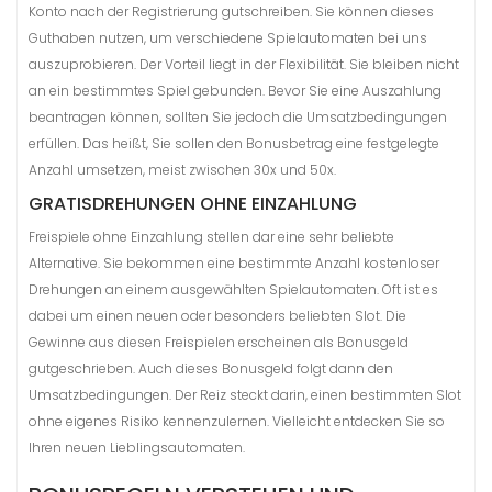
Konto nach der Registrierung gutschreiben. Sie können dieses
Guthaben nutzen, um verschiedene Spielautomaten bei uns
auszuprobieren. Der Vorteil liegt in der Flexibilität. Sie bleiben nicht
an ein bestimmtes Spiel gebunden. Bevor Sie eine Auszahlung
beantragen können, sollten Sie jedoch die Umsatzbedingungen
erfüllen. Das heißt, Sie sollen den Bonusbetrag eine festgelegte
Anzahl umsetzen, meist zwischen 30x und 50x.
GRATISDREHUNGEN OHNE EINZAHLUNG
Freispiele ohne Einzahlung stellen dar eine sehr beliebte
Alternative. Sie bekommen eine bestimmte Anzahl kostenloser
Drehungen an einem ausgewählten Spielautomaten. Oft ist es
dabei um einen neuen oder besonders beliebten Slot. Die
Gewinne aus diesen Freispielen erscheinen als Bonusgeld
gutgeschrieben. Auch dieses Bonusgeld folgt dann den
Umsatzbedingungen. Der Reiz steckt darin, einen bestimmten Slot
ohne eigenes Risiko kennenzulernen. Vielleicht entdecken Sie so
Ihren neuen Lieblingsautomaten.