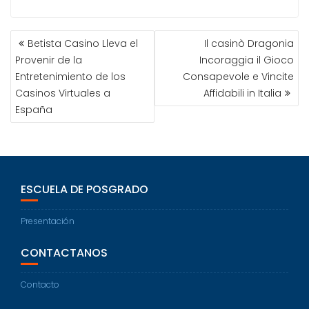
Betista Casino Lleva el
Il casinò Dragonia
Provenir de la
Incoraggia il Gioco
Entretenimiento de los
Consapevole e Vincite
Casinos Virtuales a
Affidabili in Italia
España
ESCUELA DE POSGRADO
Presentación
CONTACTANOS
Contacto