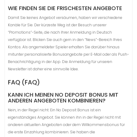
WIE FINDEN SIE DIE FRISCHESTEN ANGEBOTE
Damit Sie keines Angebot versäumen, haben wir verschiedene
Kanäle für Sie. Der kürzeste Weg ist der Besuch unserer
“Promotions”-Seite, die nach Ihrer Anmeldung in Deutsch
verfügbar ist. Blicken Sie auch gern in den “News”-Bereich Ihres
Kontos. Als angemeldeter Spieler erhalten Sie darüber hinaus
mitunter personalisierte Bonusangebote per E-Mail oder als Push-
Benachrichtigung in der App. Die Anmeldung für unseren
Newsletter ist daher eine sinnvolle Idee.
FAQ (FAQ)
KANN ICH MEINEN NO DEPOSIT BONUS MIT
ANDEREN ANGEBOTEN KOMBINIEREN?
Nein, in der Regel nicht. Ein No Deposit Bonus ist ein
eigenständiges Angebot. Sie können ihn in der Regel nicht mit
anderen aktuellen Angeboten oder dem Willkommensbonus für
die erste Einzahlung kombinieren. Sie haben die