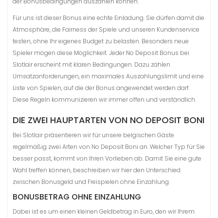
der Bonusbedingungen auszahlen können.
Für uns ist dieser Bonus eine echte Einladung. Sie dürfen damit die
Atmosphäre, die Fairness der Spiele und unseren Kundenservice
testen, ohne Ihr eigenes Budget zu belasten. Besonders neue
Spieler mögen diese Möglichkeit. Jeder No Deposit Bonus bei
Slotlair erscheint mit klaren Bedingungen. Dazu zählen
Umsatzanforderungen, ein maximales Auszahlungslimit und eine
Liste von Spielen, auf die der Bonus angewendet werden darf.
Diese Regeln kommunizieren wir immer offen und verständlich.
DIE ZWEI HAUPTARTEN VON NO DEPOSIT BONI
Bei Slotlair präsentieren wir für unsere belgischen Gäste
regelmäßig zwei Arten von No Deposit Boni an. Welcher Typ für Sie
besser passt, kommt von Ihren Vorlieben ab. Damit Sie eine gute
Wahl treffen können, beschreiben wir hier den Unterschied
zwischen Bonusgeld und Freispielen ohne Einzahlung.
BONUSBETRAG OHNE EINZAHLUNG
Dabei ist es um einen kleinen Geldbetrag in Euro, den wir Ihrem