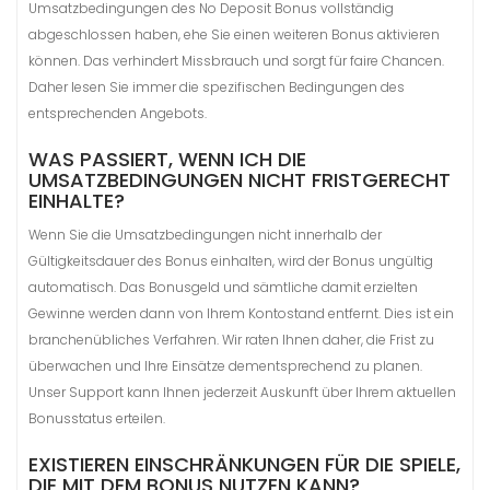
Umsatzbedingungen des No Deposit Bonus vollständig
abgeschlossen haben, ehe Sie einen weiteren Bonus aktivieren
können. Das verhindert Missbrauch und sorgt für faire Chancen.
Daher lesen Sie immer die spezifischen Bedingungen des
entsprechenden Angebots.
WAS PASSIERT, WENN ICH DIE
UMSATZBEDINGUNGEN NICHT FRISTGERECHT
EINHALTE?
Wenn Sie die Umsatzbedingungen nicht innerhalb der
Gültigkeitsdauer des Bonus einhalten, wird der Bonus ungültig
automatisch. Das Bonusgeld und sämtliche damit erzielten
Gewinne werden dann von Ihrem Kontostand entfernt. Dies ist ein
branchenübliches Verfahren. Wir raten Ihnen daher, die Frist zu
überwachen und Ihre Einsätze dementsprechend zu planen.
Unser Support kann Ihnen jederzeit Auskunft über Ihrem aktuellen
Bonusstatus erteilen.
EXISTIEREN EINSCHRÄNKUNGEN FÜR DIE SPIELE,
DIE MIT DEM BONUS NUTZEN KANN?