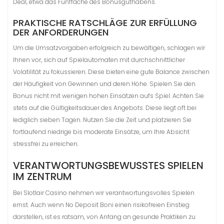
Deal, etwa das Fünffache des Bonusguthabens.
PRAKTISCHE RATSCHLÄGE ZUR ERFÜLLUNG
DER ANFORDERUNGEN
Um die Umsatzvorgaben erfolgreich zu bewältigen, schlagen wir
Ihnen vor, sich auf Spielautomaten mit durchschnittlicher
Volatilität zu fokussieren. Diese bieten eine gute Balance zwischen
der Häufigkeit von Gewinnen und deren Höhe. Spielen Sie den
Bonus nicht mit wenigen hohen Einsätzen aufs Spiel. Achten Sie
stets auf die Gültigkeitsdauer des Angebots. Diese liegt oft bei
lediglich sieben Tagen. Nutzen Sie die Zeit und platzieren Sie
fortlaufend niedrige bis moderate Einsätze, um Ihre Absicht
stressfrei zu erreichen.
VERANTWORTUNGSBEWUSSTES SPIELEN
IM ZENTRUM
Bei Slotlair Casino nehmen wir verantwortungsvolles Spielen
ernst. Auch wenn No Deposit Boni einen risikofreien Einstieg
darstellen, ist es ratsam, von Anfang an gesunde Praktiken zu