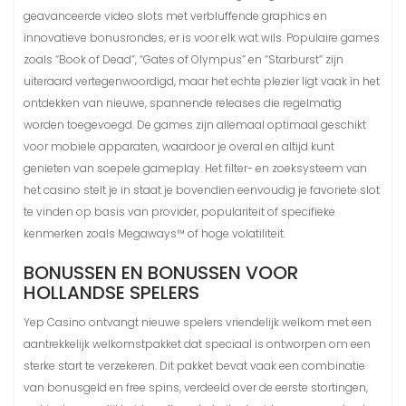
geavanceerde video slots met verbluffende graphics en
innovatieve bonusrondes; er is voor elk wat wils. Populaire games
zoals “Book of Dead”, “Gates of Olympus” en “Starburst” zijn
uiteraard vertegenwoordigd, maar het echte plezier ligt vaak in het
ontdekken van nieuwe, spannende releases die regelmatig
worden toegevoegd. De games zijn allemaal optimaal geschikt
voor mobiele apparaten, waardoor je overal en altijd kunt
genieten van soepele gameplay. Het filter- en zoeksysteem van
het casino stelt je in staat je bovendien eenvoudig je favoriete slot
te vinden op basis van provider, populariteit of specifieke
kenmerken zoals Megaways™ of hoge volatiliteit.
BONUSSEN EN BONUSSEN VOOR
HOLLANDSE SPELERS
Yep Casino ontvangt nieuwe spelers vriendelijk welkom met een
aantrekkelijk welkomstpakket dat speciaal is ontworpen om een
sterke start te verzekeren. Dit pakket bevat vaak een combinatie
van bonusgeld en free spins, verdeeld over de eerste stortingen,