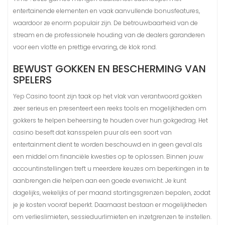
entertainende elementen en vaak aanvullende bonusfeatures,
waardoor ze enorm populair zijn. De betrouwbaarheid van de
stream en de professionele houding van de dealers garanderen
voor een vlotte en prettige ervaring, de klok rond.
BEWUST GOKKEN EN BESCHERMING VAN
SPELERS
Yep Casino toont zijn taak op het vlak van verantwoord gokken
zeer serieus en presenteert een reeks tools en mogelijkheden om
gokkers te helpen beheersing te houden over hun gokgedrag. Het
casino beseft dat kansspelen puur als een soort van
entertainment dient te worden beschouwd en in geen geval als
een middel om financiële kwesties op te oplossen. Binnen jouw
accountinstellingen treft u meerdere keuzes om beperkingen in te
aanbrengen die helpen aan een goede evenwicht. Je kunt
dagelijks, wekelijks of per maand stortingsgrenzen bepalen, zodat
je je kosten vooraf beperkt. Daarnaast bestaan er mogelijkheden
om verlieslimieten, sessieduurlimieten en inzetgrenzen te instellen.