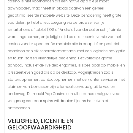
casino is niet voorhanden als een native app die je moet
downloaden, maar heeft in plaats daarvan een geheel
geoptimaliseerde mobiele website. Deze benadering heeft grote
voordelen: je hebt direct toegang via de browser van je
smartphone of tablet (iOS of Android) zonder dat er schijfruimte
wordt ingenomen, en je krijgt altijd de aller recente versie van het
casino zonder updates. De mobiele site is adaptief en past zich
naadloos aan elk schermformaat aan, met een logische navigatie
en touch-screen vriendelijke bediening. Het volledige game-
aanbod, inclusief de live dealer games, is speelbaar op mobiel en
presteert even goed als op de desktop. Mogelijkheden zoals
storten, opnemen, contact opnemen met de klantenservice en het
claimen van bonussen zijn allemaal eenvoudig uit te voeren
onderweg. Dit maakt Yep Casino een uitstekende metgezel voor
wie graag een paar spins wil draaien tijdens het reizen of
ontspannen.
VEILIGHEID, LICENTIE EN
GELOOFWAARDIGHEID