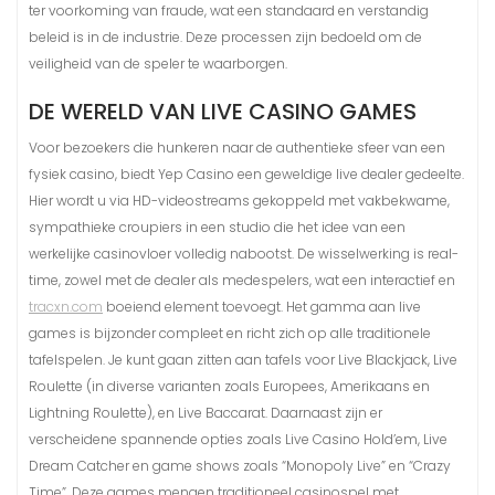
ter voorkoming van fraude, wat een standaard en verstandig
beleid is in de industrie. Deze processen zijn bedoeld om de
veiligheid van de speler te waarborgen.
DE WERELD VAN LIVE CASINO GAMES
Voor bezoekers die hunkeren naar de authentieke sfeer van een
fysiek casino, biedt Yep Casino een geweldige live dealer gedeelte.
Hier wordt u via HD-videostreams gekoppeld met vakbekwame,
sympathieke croupiers in een studio die het idee van een
werkelijke casinovloer volledig nabootst. De wisselwerking is real-
time, zowel met de dealer als medespelers, wat een interactief en
tracxn.com
boeiend element toevoegt. Het gamma aan live
games is bijzonder compleet en richt zich op alle traditionele
tafelspelen. Je kunt gaan zitten aan tafels voor Live Blackjack, Live
Roulette (in diverse varianten zoals Europees, Amerikaans en
Lightning Roulette), en Live Baccarat. Daarnaast zijn er
verscheidene spannende opties zoals Live Casino Hold’em, Live
Dream Catcher en game shows zoals “Monopoly Live” en “Crazy
Time”. Deze games mengen traditioneel casinospel met