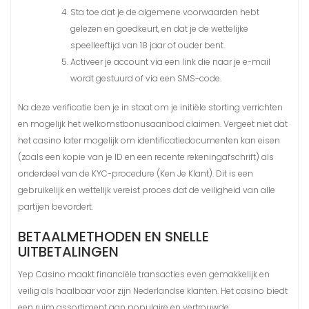
Sta toe dat je de algemene voorwaarden hebt
gelezen en goedkeurt, en dat je de wettelijke
speelleeftijd van 18 jaar of ouder bent.
Activeer je account via een link die naar je e-mail
wordt gestuurd of via een SMS-code.
Na deze verificatie ben je in staat om je initiële storting verrichten
en mogelijk het welkomstbonusaanbod claimen. Vergeet niet dat
het casino later mogelijk om identificatiedocumenten kan eisen
(zoals een kopie van je ID en een recente rekeningafschrift) als
onderdeel van de KYC-procedure (Ken Je Klant). Dit is een
gebruikelijk en wettelijk vereist proces dat de veiligheid van alle
partijen bevordert.
BETAALMETHODEN EN SNELLE
UITBETALINGEN
Yep Casino maakt financiële transacties even gemakkelijk en
veilig als haalbaar voor zijn Nederlandse klanten. Het casino biedt
een ruim assortiment aan populaire en vertrouwde