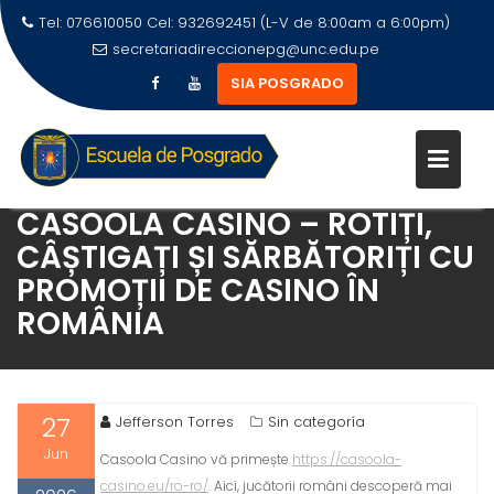
Tel: 076610050 Cel: 932692451 (L-V de 8:00am a 6:00pm)
secretariadireccionepg@unc.edu.pe
SIA POSGRADO
CASOOLA CASINO – ROTIȚI,
CÂȘTIGAȚI ȘI SĂRBĂTORIȚI CU
PROMOȚII DE CASINO ÎN
ROMÂNIA
27
Jefferson Torres
Sin categoría
Jun
Casoola Casino vă primește
https://casoola-
casino.eu/ro-ro/
. Aici, jucătorii români descoperă mai