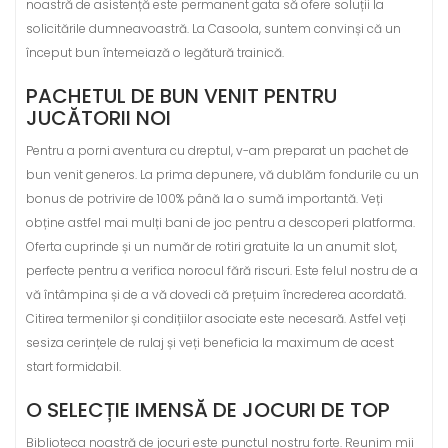
noastră de asistență este permanent gata să ofere soluții la
solicitările dumneavoastră. La Casoola, suntem convinși că un
început bun întemeiază o legătură trainică.
PACHETUL DE BUN VENIT PENTRU
JUCĂTORII NOI
Pentru a porni aventura cu dreptul, v-am preparat un pachet de
bun venit generos. La prima depunere, vă dublăm fondurile cu un
bonus de potrivire de 100% până la o sumă importantă. Veți
obține astfel mai mulți bani de joc pentru a descoperi platforma.
Oferta cuprinde și un număr de rotiri gratuite la un anumit slot,
perfecte pentru a verifica norocul fără riscuri. Este felul nostru de a
vă întâmpina și de a vă dovedi că prețuim încrederea acordată.
Citirea termenilor și condițiilor asociate este necesară. Astfel veți
sesiza cerințele de rulaj și veți beneficia la maximum de acest
start formidabil.
O SELECȚIE IMENSĂ DE JOCURI DE TOP
Biblioteca noastră de jocuri este punctul nostru forte. Reunim mii