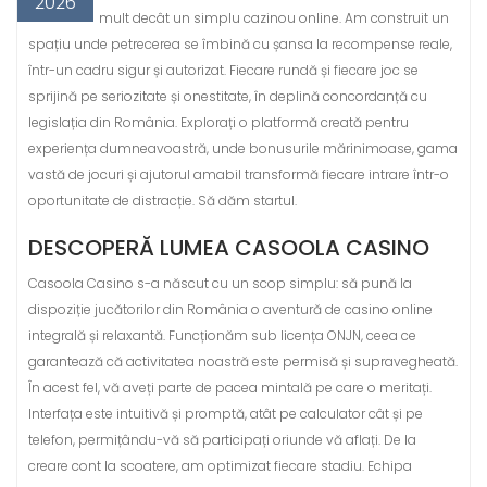
2026
mult decât un simplu cazinou online. Am construit un
spațiu unde petrecerea se îmbină cu șansa la recompense reale,
într-un cadru sigur și autorizat. Fiecare rundă și fiecare joc se
sprijină pe seriozitate și onestitate, în deplină concordanță cu
legislația din România. Explorați o platformă creată pentru
experiența dumneavoastră, unde bonusurile mărinimoase, gama
vastă de jocuri și ajutorul amabil transformă fiecare intrare într-o
oportunitate de distracție. Să dăm startul.
DESCOPERĂ LUMEA CASOOLA CASINO
Casoola Casino s-a născut cu un scop simplu: să pună la
dispoziție jucătorilor din România o aventură de casino online
integrală și relaxantă. Funcționăm sub licența ONJN, ceea ce
garantează că activitatea noastră este permisă și supravegheată.
În acest fel, vă aveți parte de pacea mintală pe care o meritați.
Interfața este intuitivă și promptă, atât pe calculator cât și pe
telefon, permițându-vă să participați oriunde vă aflați. De la
creare cont la scoatere, am optimizat fiecare stadiu. Echipa