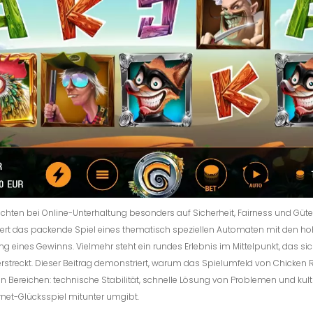
r achten bei Online-Unterhaltung besonders auf Sicherheit, Fairness und Gü
iniert das packende Spiel eines thematisch speziellen Automaten mit den ho
ng eines Gewinns. Vielmehr steht ein rundes Erlebnis im Mittelpunkt, das s
treckt. Dieser Beitrag demonstriert, warum das Spielumfeld von Chicken 
n Bereichen: technische Stabilität, schnelle Lösung von Problemen und k
rnet-Glücksspiel mitunter umgibt.