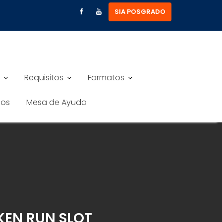
SIA POSGRADO
Requisitos
Formatos
nos
Mesa de Ayuda
KEN RUN SLOT