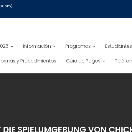
6:00pm)
2026
Información
Programas
Estudiantes
 Normas y Procedimientos
Guía de Pagos
Teléfo
 DIE SPIELUMGEBUNG VON CHIC