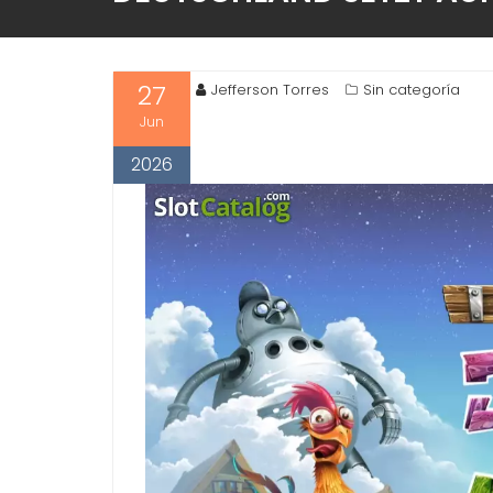
27
Jefferson Torres
Sin categoría
Jun
2026