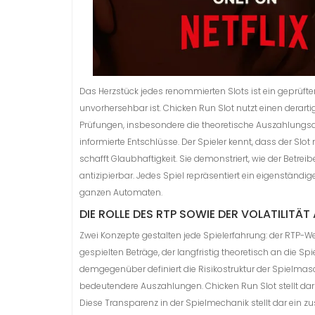
Das Herzstück jedes renommierten Slots ist ein geprüf
unvorhersehbar ist. Chicken Run Slot nutzt einen derar
Prüfungen, insbesondere die theoretische Auszahlungsquot
informierte Entschlüsse. Der Spieler kennt, dass der Slo
schafft Glaubhaftigkeit. Sie demonstriert, wie der Betrei
antizipierbar. Jedes Spiel repräsentiert ein eigenständi
ganzen Automaten.
DIE ROLLE DES RTP SOWIE DER VOLATILITÄT
Zwei Konzepte gestalten jede Spielerfahrung: der RTP-We
gespielten Beträge, der langfristig theoretisch an die Spi
demgegenüber definiert die Risikostruktur der Spielmasc
bedeutendere Auszahlungen. Chicken Run Slot stellt dar d
Diese Transparenz in der Spielmechanik stellt dar ein zusä