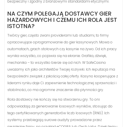
bezpieczny i zgodny z branżowymi standardami etycznymi.
NA CZYM POLEGAJĄ DOSTAWCY GIER
HAZARDOWYCH I CZEMU ICH ROLA JEST
ISTOTNA?
Twórcy gier, często zwani providerami lub studiami, to firmy
opracowujące oprogramowanie do gier kasynowych. Mowa o
automatach, grach stołowych czy kasynie na żywo. Od ich pracy
wynika wszystko, co pojawia się na ekranie. Grafika, dźwięk,
mechanika – to wszystko bierze się od nich. W SafeCasino
uważamy ich jako architektów Twojej rozrywki. Ich reputacja ma
bezpośredni związek z jakością całej oferty. Kasyno kooperujące z
liderami rynku daje Ci zapewnienie technologicznej sprawności i
stabilności, co ma ogromne znaczenie dla płynności gry.
Rola dostawcy nie kończy się na stworzeniu gry. To oni
odpowiadają za generowanie losowych wyników, stosując do
tego certyfikowanych generatorów liczb losowych (RNG). Ich
systemy przebiegają surowe audyty prowadzone przez
niezależne firmy, na przykład eCOGRA lub iTech Labs. Dzięki temu