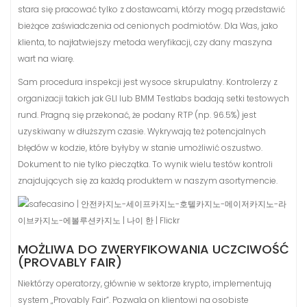
stara się pracować tylko z dostawcami, którzy mogą przedstawić
bieżące zaświadczenia od cenionych podmiotów. Dla Was, jako
klienta, to najłatwiejszy metoda weryfikacji, czy dany maszyna
wart na wiarę.
Sam procedura inspekcji jest wysoce skrupulatny. Kontrolerzy z
organizacji takich jak GLI lub BMM Testlabs badają setki testowych
rund. Pragną się przekonać, że podany RTP (np. 96.5%) jest
uzyskiwany w dłuższym czasie. Wykrywają też potencjalnych
błędów w kodzie, które byłyby w stanie umożliwić oszustwo.
Dokument to nie tylko pieczątka. To wynik wielu testów kontroli
znajdujących się za każdą produktem w naszym asortymencie.
MOŻLIWA DO ZWERYFIKOWANIA UCZCIWOŚĆ
(PROVABLY FAIR)
Niektórzy operatorzy, głównie w sektorze krypto, implementują
system „Provably Fair”. Pozwala on klientowi na osobiste