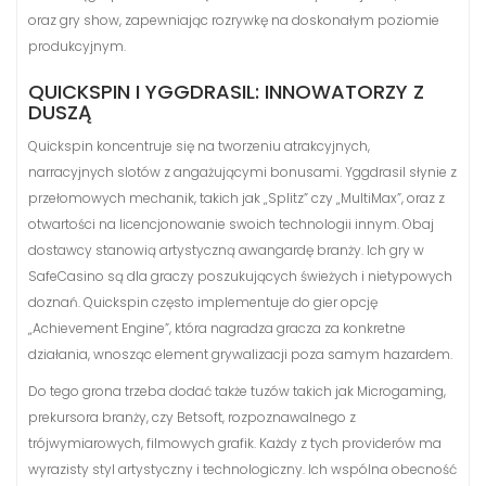
oraz gry show, zapewniając rozrywkę na doskonałym poziomie
produkcyjnym.
QUICKSPIN I YGGDRASIL: INNOWATORZY Z
DUSZĄ
Quickspin koncentruje się na tworzeniu atrakcyjnych,
narracyjnych slotów z angażującymi bonusami. Yggdrasil słynie z
przełomowych mechanik, takich jak „Splitz” czy „MultiMax”, oraz z
otwartości na licencjonowanie swoich technologii innym. Obaj
dostawcy stanowią artystyczną awangardę branży. Ich gry w
SafeCasino są dla graczy poszukujących świeżych i nietypowych
doznań. Quickspin często implementuje do gier opcję
„Achievement Engine”, która nagradza gracza za konkretne
działania, wnosząc element grywalizacji poza samym hazardem.
Do tego grona trzeba dodać także tuzów takich jak Microgaming,
prekursora branży, czy Betsoft, rozpoznawalnego z
trójwymiarowych, filmowych grafik. Każdy z tych providerów ma
wyrazisty styl artystyczny i technologiczny. Ich wspólna obecność