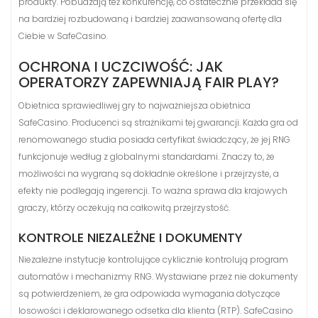
produkty. Pobudzają też konkurencję, co ostatecznie przekłada się
na bardziej rozbudowaną i bardziej zaawansowaną ofertę dla
Ciebie w SafeCasino.
OCHRONA I UCZCIWOŚĆ: JAK
OPERATORZY ZAPEWNIAJĄ FAIR PLAY?
Obietnica sprawiedliwej gry to najważniejsza obietnica
SafeCasino. Producenci są strażnikami tej gwarancji. Każda gra od
renomowanego studia posiada certyfikat świadczący, że jej RNG
funkcjonuje według z globalnymi standardami. Znaczy to, że
możliwości na wygraną są dokładnie określone i przejrzyste, a
efekty nie podlegają ingerencji. To ważna sprawa dla krajowych
graczy, którzy oczekują na całkowitą przejrzystość.
KONTROLE NIEZALEŻNE I DOKUMENTY
Niezależne instytucje kontrolujące cyklicznie kontrolują program
automatów i mechanizmy RNG. Wystawiane przez nie dokumenty
są potwierdzeniem, że gra odpowiada wymagania dotyczące
losowości i deklarowanego odsetka dla klienta (RTP). SafeCasino