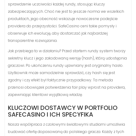
sprawdzenie uczciwości każdej rundy, stosując kluczy
zabezpieczających. Choć nie jest to jeszcze norma we wszelkich
produktach, jego obecność wskazuje nowoczesne podejście
providera do przejrzystości. SafeCasino ceni takie pomysły i
obserwuje ich ewolucję, aby dostarczać jak najbardziej
transparentne rozwiązania.
Jak przebiega to w działaniu? Przed startem rundy system tworzy
sekretny klucz i jego zakodowaną wersję (hash), którą udostępnia
graczowi. Po ukończeniu rundy ujawniany jest oryginalny hasło.
Użytkownik może samodzielnie sprawdzić, czy hash się jest
zgodny i czy efekt był faktycznie przypadkowy. Ta metoda
przenosi obowiązek potwierdzenia fair play wprost na providera,
zapewniając klientowi wyjątkową władzę.
KLUCZOWI DOSTAWCY W PORTFOLIO
SAFECASINO I ICH SPECYFIKA
Nasza współpraca z czołowymi światowymi studiami umożliwia
budować ofertę dopasowaną do polskiego gracza. Każdy z tych