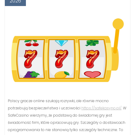
2026
Polscy gracze online szukają rozrywki, ale równie mocno
potrzebują bezpieczeństwa i uczciwości
https://safekasyno.pl/
. W
SafeCasino wierzymy, że podstawą do świadomej gry jest
świadomość firm, które opracowują gry. Szczegóły o dostawcach
oprogramowania to nie stanowią tylko szczegóły techniczne. To