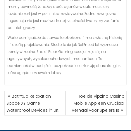
mamy pewność, że każdy obrót bębnów w automacie czy
rozdanie kart jest w pełni nieprzewidywalne. Żadna zewnętrzna
ingerencja nie jest możliwa. Na tej rzetelności tworzymy zaufanie
polskich graczy.
Warto pamiętać, że dostawca to określona firma z własną historią
i filozofią projektowania. Studio takie jak NetEnt od lat wyznacza
trendy wizualne. Z kolei Relax Gaming specjalizuje się na
agresywnych, wysokodochodowych mechanikach. Te
odmienności w podejściu bezpośrednio kształtują charakter gier,
które oglądasz w swoim lobby.
Bathtub Relaxation
Hoe de Vipzino Casino
Space XY Game
Mobile App een Cruciaal
Waterproof Devices in UK
Verhaal voor Spelers Is