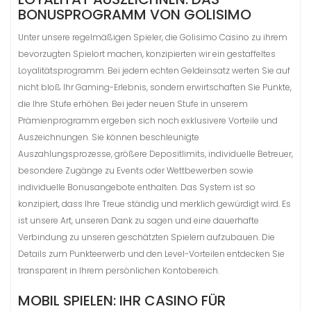
BONUSPROGRAMM VON GOLISIMO
Unter unsere regelmäßigen Spieler, die Golisimo Casino zu ihrem
bevorzugten Spielort machen, konzipierten wir ein gestaffeltes
Loyalitätsprogramm. Bei jedem echten Geldeinsatz werten Sie auf
nicht bloß Ihr Gaming-Erlebnis, sondern erwirtschaften Sie Punkte,
die Ihre Stufe erhöhen. Bei jeder neuen Stufe in unserem
Prämienprogramm ergeben sich noch exklusivere Vorteile und
Auszeichnungen. Sie können beschleunigte
Auszahlungsprozesse, größere Depositlimits, individuelle Betreuer,
besondere Zugänge zu Events oder Wettbewerben sowie
individuelle Bonusangebote enthalten. Das System ist so
konzipiert, dass Ihre Treue ständig und merklich gewürdigt wird. Es
ist unsere Art, unseren Dank zu sagen und eine dauerhafte
Verbindung zu unseren geschätzten Spielern aufzubauen. Die
Details zum Punkteerwerb und den Level-Vorteilen entdecken Sie
transparent in Ihrem persönlichen Kontobereich.
MOBIL SPIELEN: IHR CASINO FÜR