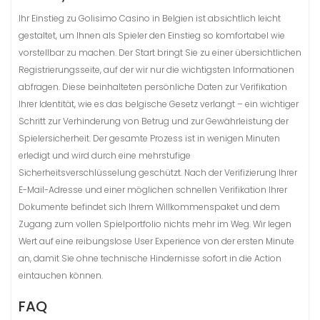
Ihr Einstieg zu Golisimo Casino in Belgien ist absichtlich leicht
gestaltet, um Ihnen als Spieler den Einstieg so komfortabel wie
vorstellbar zu machen. Der Start bringt Sie zu einer übersichtlichen
Registrierungsseite, auf der wir nur die wichtigsten Informationen
abfragen. Diese beinhalteten persönliche Daten zur Verifikation
Ihrer Identität, wie es das belgische Gesetz verlangt – ein wichtiger
Schritt zur Verhinderung von Betrug und zur Gewährleistung der
Spielersicherheit. Der gesamte Prozess ist in wenigen Minuten
erledigt und wird durch eine mehrstufige
Sicherheitsverschlüsselung geschützt. Nach der Verifizierung Ihrer
E-Mail-Adresse und einer möglichen schnellen Verifikation Ihrer
Dokumente befindet sich Ihrem Willkommenspaket und dem
Zugang zum vollen Spielportfolio nichts mehr im Weg. Wir legen
Wert auf eine reibungslose User Experience von der ersten Minute
an, damit Sie ohne technische Hindernisse sofort in die Action
eintauchen können.
FAQ