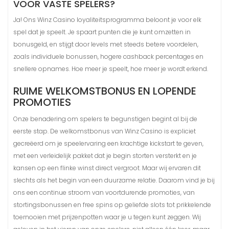
VOOR VASTE SPELERS?
Ja! Ons Winz Casino loyaliteitsprogramma beloont je voor elk
spel dat je speelt. Je spaart punten die je kunt omzetten in
bonusgeld, en stijgt door levels met steeds betere voordelen,
zoals individuele bonussen, hogere cashback percentages en
snellere opnames. Hoe meer je speelt, hoe meer je wordt erkend.
RUIME WELKOMSTBONUS EN LOPENDE
PROMOTIES
Onze benadering om spelers te begunstigen begint al bij de
eerste stap. De welkomstbonus van Winz Casino is expliciet
gecreëerd om je speelervaring een krachtige kickstart te geven,
met een verleidelijk pakket dat je begin storten versterkt en je
kansen op een flinke winst direct vergroot. Maar wij ervaren dit
slechts als het begin van een duurzame relatie. Daarom vind je bij
ons een continue stroom van voortdurende promoties, van
stortingsbonussen en free spins op geliefde slots tot prikkelende
toernooien met prijzenpotten waar je u tegen kunt zeggen. Wij