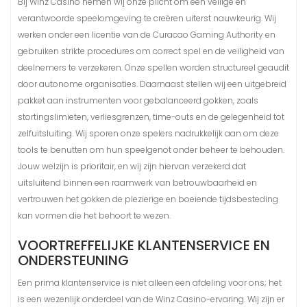
Bij Winz Casino nemen wij onze plicht om een veilige en
verantwoorde speelomgeving te creëren uiterst nauwkeurig. Wij
werken onder een licentie van de Curacao Gaming Authority en
gebruiken strikte procedures om correct spel en de veiligheid van
deelnemers te verzekeren. Onze spellen worden structureel geaudit
door autonome organisaties. Daarnaast stellen wij een uitgebreid
pakket aan instrumenten voor gebalanceerd gokken, zoals
stortingslimieten, verliesgrenzen, time-outs en de gelegenheid tot
zelfuitsluiting. Wij sporen onze spelers nadrukkelijk aan om deze
tools te benutten om hun speelgenot onder beheer te behouden.
Jouw welzijn is prioritair, en wij zijn hiervan verzekerd dat
uitsluitend binnen een raamwerk van betrouwbaarheid en
vertrouwen het gokken de plezierige en boeiende tijdsbesteding
kan vormen die het behoort te wezen.
VOORTREFFELIJKE KLANTENSERVICE EN
ONDERSTEUNING
Een prima klantenservice is niet alleen een afdeling voor ons; het
is een wezenlijk onderdeel van de Winz Casino-ervaring. Wij zijn er