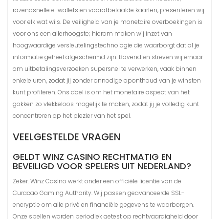
razendsnelle e-wallets en voorafbetaalde kaarten, presenteren wij
voor elk wat wils. De veiligheid van je monetaire overboekingen is
voor ons een allerhoogste; hierom maken wij inzet van
hoogwaardige versleutelingstechnologie die waarborgt dat al je
informatie geheel afgeschermd zijn. Bovendien streven wij ernaar
om uitbetalingsverzoeken supersnel te verwerken, vaak binnen
enkele uren, zodat jij zonder onnodige oponthoud van je winsten
kunt profiteren. Ons doel is om het monetaire aspect van het
gokken zo vlekkeloos mogelijk te maken, zodat jij je volledig kunt
concentreren op het plezier van het spel.
VEELGESTELDE VRAGEN
GELDT WINZ CASINO RECHTMATIG EN
BEVEILIGD VOOR SPELERS UIT NEDERLAND?
Zeker. Winz Casino werkt onder een officiële licentie van de
Curacao Gaming Authority. Wij passen geavanceerde SSL-
encryptie om alle privé en financiële gegevens te waarborgen.
Onze spellen worden periodiek getest op rechtvaardigheid door