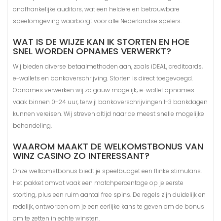
onafhankelijke auditors, wat een heldere en betrouwbare
speelomgeving waarborgt voor alle Nederlandse spelers.
WAT IS DE WIJZE KAN IK STORTEN EN HOE
SNEL WORDEN OPNAMES VERWERKT?
Wij bieden diverse betaalmethoden aan, zoals iDEAL, creditcards,
e-wallets en bankoverschrijving. Storten is direct toegevoegd.
Opnames verwerken wij zo gauw mogelijk; e-wallet opnames
vaak binnen 0-24 uur, terwijl bankoverschrijvingen 1-3 bankdagen
kunnen vereisen. Wij streven altijd naar de meest snelle mogelijke
behandeling.
WAAROM MAAKT DE WELKOMSTBONUS VAN
WINZ CASINO ZO INTERESSANT?
Onze welkomstbonus biedt je speelbudget een flinke stimulans.
Het pakket omvat vaak een matchpercentage op je eerste
storting, plus een ruim aantal free spins. De regels zijn duidelijk en
redelijk, ontworpen om je een eerlijke kans te geven om de bonus
om te zetten in echte winsten.