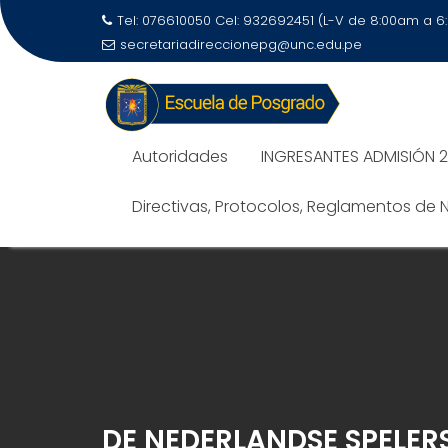
Tel: 076610050 Cel: 932692451 (L-V de 8:00am a 
secretariadireccionepg@unc.edu.pe
Autoridades
INGRESANTES ADMISIÓN 
Directivas, Protocolos, Reglamentos de
DE NEDERLANDSE SPELER