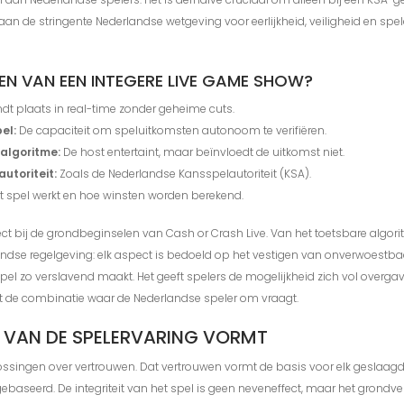
t aan de stringente Nederlandse wetgeving voor eerlijkheid, veiligheid en spe
EN VAN EEN INTEGERE LIVE GAME SHOW?
ndt plaats in real-time zonder geheime cuts.
el:
De capaciteit om speluitkomsten autonoom te verifiëren.
 algoritme:
De host entertaint, maar beïnvloedt de uitkomst niet.
toriteit:
Zoals de Nederlandse Kansspelautoriteit (KSA).
et spel werkt en hoe winsten worden berekend.
ect bij de grondbeginselen van Cash or Crash Live. Van het toetsbare algorit
dse regelgeving: elk aspect is bedoeld op het vestigen van onverwoestbaar 
l zo verslavend maakt. Het geeft spelers de mogelijkheid zich vol overgave
ist de combinatie waar de Nederlandse speler om vraagt.
RN VAN DE SPELERVARING VORMT
ssingen over vertrouwen. Dat vertrouwen vormt de basis voor elk geslaagd s
 gebaseerd. De integriteit van het spel is geen neveneffect, maar het grondves