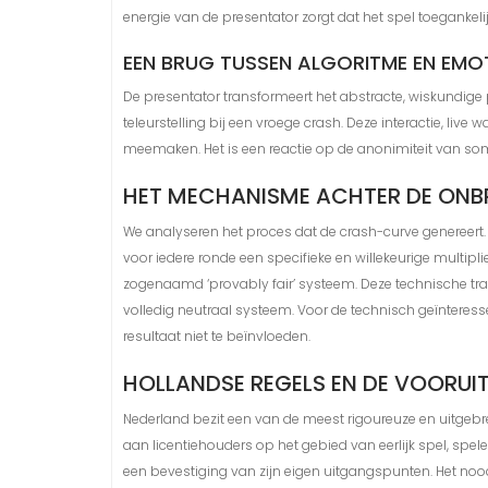
energie van de presentator zorgt dat het spel toegankelijk,
EEN BRUG TUSSEN ALGORITME EN EMOT
De presentator transformeert het abstracte, wiskundige 
teleurstelling bij een vroege crash. Deze interactie, li
meemaken. Het is een reactie op de anonimiteit van som
HET MECHANISME ACHTER DE ONBR
We analyseren het proces dat de crash-curve genereert. 
voor iedere ronde een specifieke en willekeurige multiplie
zogenaamd ‘provably fair’ systeem. Deze technische transp
volledig neutraal systeem. Voor de technisch geïnteressee
resultaat niet te beïnvloeden.
HOLLANDSE REGELS EN DE VOORUI
Nederland bezit een van de meest rigoureuze en uitgebr
aan licentiehouders op het gebied van eerlijk spel, spe
een bevestiging van zijn eigen uitgangspunten. Het nood