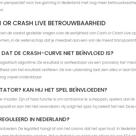
op een perspectief voor live gaming in Nederland met nog meer betrouwbaa
n.
H OR CRASH LIVE BETROUWBAARHEID
en de vaakst gestelde vragen over de eerlijkheid van Cash or Crash Live op 
emen, in de wetenschap dat je meedoet aan een van de meest transparant
 DAT DE CRASH-CURVE NIET BEÏNVLOED IS?
rafisch algoritme. De resultaat is verifieerbaar via een ‘provably fair’ m
theid van het resultaat verifiëren. De live-uitzending laat zien alles in real
rog vrijwel ondenkbaar.
TATOR? KAN HIJ HET SPEL BEÏNVLOEDEN?
e-master. Zijn of haar functie is om ambiance te scheppen, spelers aan te
aalt en kan het niet veranderen. Hij volgt het spel, hij creëert het niet. Dez
EREGULEERD IN NEDERLAND?
anbieden. De legaliteit hangt af van het casino dat het spel host. In Nederl
an Nederlandse spelers. Het is derhalve cruciaal om alleen bij een KSA-geli