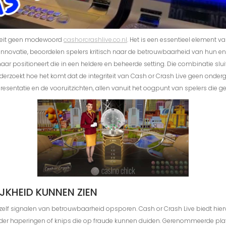
riteit geen modewoord
cashorcrashlive.co.nl
. Het is een essentieel element v
nnovatie, beoordelen spelers kritisch naar de betrouwbaarheid van hun en
maar positioneert die in een heldere en beheerde setting. Die combinatie slu
el onderzoekt hoe het komt dat de integriteit van Cash or Crash Live geen on
 presentatie en de vooruitzichten, allen vanuit het oogpunt van spelers die g
IJKHEID KUNNEN ZIEN
n zelf signalen van betrouwbaarheid opsporen. Cash or Crash Live biedt hie
zonder haperingen of knips die op fraude kunnen duiden. Gerenommeerde pla