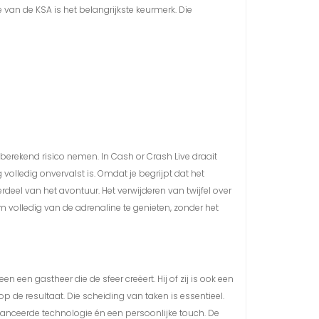
 van de KSA is het belangrijkste keurmerk. Die
berekend risico nemen. In Cash or Crash Live draait
g volledig onvervalst is. Omdat je begrijpt dat het
deel van het avontuur. Het verwijderen van twijfel over
 volledig van de adrenaline te genieten, zonder het
 een gastheer die de sfeer creëert. Hij of zij is ook een
op de resultaat. Die scheiding van taken is essentieel.
vanceerde technologie én een persoonlijke touch. De