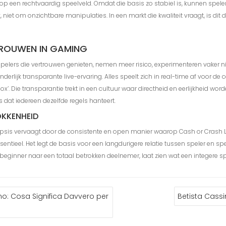
p een rechtvaardig speelveld. Omdat die basis zo stabiel is, kunnen speler
, niet om onzichtbare manipulaties. In een markt die kwaliteit vraagt, is
TROUWEN IN GAMING
d. Spelers die vertrouwen genieten, nemen meer risico, experimenteren vake
nderlijk transparante live-ervaring. Alles speelt zich in real-time af voor 
ox’. Die transparantie trekt in een cultuur waar directheid en eerlijkheid wo
dat iedereen dezelfde regels hanteert.
KKENHEID
psis vervaagt door de consistente en open manier waarop Cash or Crash Li
essentieel. Het legt de basis voor een langdurigere relatie tussen speler en s
ginner naar een totaal betrokken deelnemer, laat zien wat een integere sp
ino: Cosa Significa Davvero per
Betista Cassi