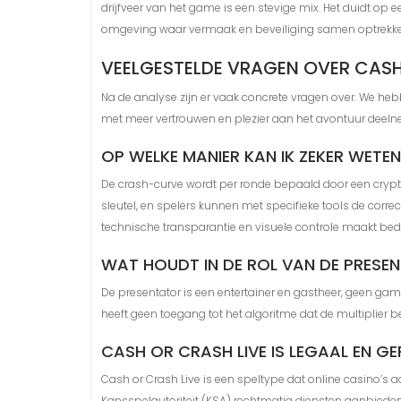
drijfveer van het game is een stevige mix. Het duidt 
omgeving waar vermaak en beveiliging samen optrekke
VEELGESTELDE VRAGEN OVER CAS
Na de analyse zijn er vaak concrete vragen over. We hebb
met meer vertrouwen en plezier aan het avontuur deeln
OP WELKE MANIER KAN IK ZEKER WETEN
De crash-curve wordt per ronde bepaald door een cryptog
sleutel, en spelers kunnen met specifieke tools de correc
technische transparantie en visuele controle maakt bed
WAT HOUDT IN DE ROL VAN DE PRESEN
De presentator is een entertainer en gastheer, geen gam
heeft geen toegang tot het algoritme dat de multiplier bep
CASH OR CRASH LIVE IS LEGAAL EN G
Cash or Crash Live is een speltype dat online casino’s a
Kansspelautoriteit (KSA) rechtmatig diensten aanbieden a