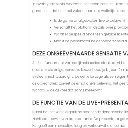
‘provably fair’ tools, waarmee het technische resultaat 
garantieert dat het spel voldoet aan alle wettelijke eise
Is de game onafgebroken live te bekijken?
Verschaft het platform details over provabl
Wordt er gespeeld onder een geldige licenti
Maakt de presentator helder onderscheid t
DEZE ONGEËVENAARDE SENSATIE V
Als het fundament van eerlijkheid solide staat, komt he
alles om die enige, nerveuze keuze: houd je bij een 2x mul
systeem rechtvaardig is, beleeft elke zege als een eige
de oprechtheid zuivert de emotionele beleving. Het gee
wantrouwige gevoel dat soms meekomt.
DE FUNCTIE VAN DE LIVE-PRESENTA
Naast het het koele algoritme staat er de dynamische live
zichtbaar bewijs van transparantie. De presentator gebrui
Het geeft een menselijke laag en vertrouwdheid toe aan