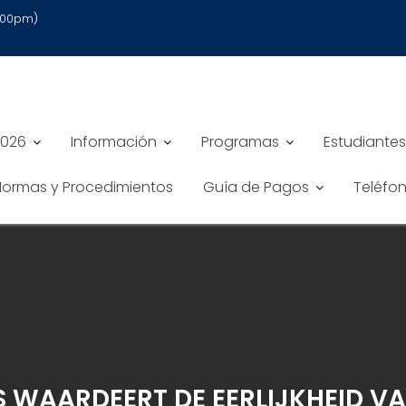
6:00pm)
2026
Información
Programas
Estudiantes
 Normas y Procedimientos
Guía de Pagos
Teléfo
S WAARDEERT DE EERLIJKHEID V