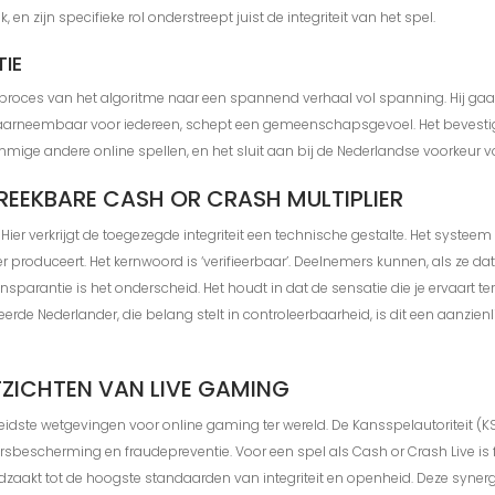
 en zijn specifieke rol onderstreept juist de integriteit van het spel.
IE
proces van het algoritme naar een spannend verhaal vol spanning. Hij gaat i
ve waarneembaar voor iedereen, schept een gemeenschapsgevoel. Het bevestigt
mige andere online spellen, en het sluit aan bij de Nederlandse voorkeur 
EEKBARE CASH OR CRASH MULTIPLIER
Hier verkrijgt de toegezegde integriteit een technische gestalte. Het syste
r produceert. Het kernwoord is ‘verifieerbaar’. Deelnemers kunnen, als ze dat 
arantie is het onderscheid. Het houdt in dat de sensatie die je ervaart terw
rde Nederlander, die belang stelt in controleerbaarheid, is dit een aanzienli
TZICHTEN VAN LIVE GAMING
eidste wetgevingen voor online gaming ter wereld. De Kansspelautoriteit (K
lersbescherming en fraudepreventie. Voor een spel als Cash or Crash Live 
zaakt tot de hoogste standaarden van integriteit en openheid. Deze synergi