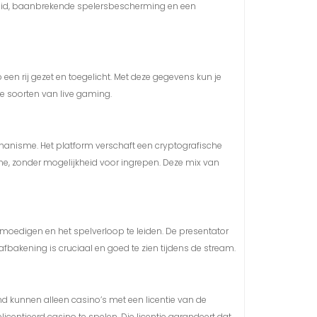
rheid, baanbrekende spelersbescherming en een
een rij gezet en toegelicht. Met deze gegevens kun je
e soorten van live gaming.
echanisme. Het platform verschaft een cryptografische
-time, zonder mogelijkheid voor ingrepen. Deze mix van
 moedigen en het spelverloop te leiden. De presentator
e afbakening is cruciaal en goed te zien tijdens de stream.
and kunnen alleen casino’s met een licentie van de
centieerd casino te spelen. Die licentie garandeert dat