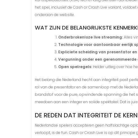
het spel, inclusief de Cash or Crash Live variant, voldoe
onderaan de website.
WAT ZIJN DE BELANGRIJKSTE KENMERK
Onderbrokenloze live streaming:
Alles vi
Technologie voor aantoonbaar eerlijk sp
Expliciete scheiding van presentator en
Vergunning onder een gerenommeerde au
Open spelregels:
Helder uitleg over hoe h
Het belang die Nederland hecht aan integriteit past perf
rol van de presentator en de samenloop met de Nederlan
brandstof voor de pure, opwindende spanning die het spe
meedoen aan een integer en solide spektakel. Dat is ju
DE REDEN DAT INTEGRITEIT DE KE
Nederlandse spelers accepteren geen halfslachtige oplo
verloopt, is de fun. Cash or Crash Live is op dit principe