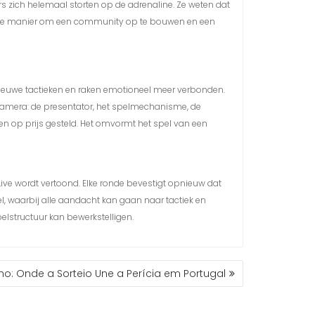
s zich helemaal storten op de adrenaline. Ze weten dat
 dit de manier om een community op te bouwen en een
r nieuwe tactieken en raken emotioneel meer verbonden.
de camera: de presentator, het spelmechanisme, de
rden op prijs gesteld. Het omvormt het spel van een
ve wordt vertoond. Elke ronde bevestigt opnieuw dat
pel, waarbij alle aandacht kan gaan naar tactiek en
elstructuur kan bewerkstelligen.
no: Onde a Sorteio Une a Perícia em Portugal