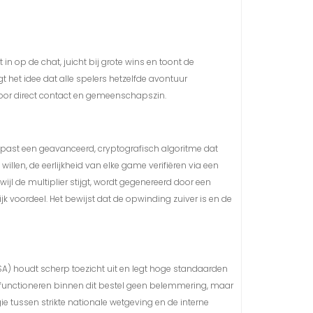
n op de chat, juicht bij grote wins en toont de
 het idee dat alle spelers hetzelfde avontuur
voor direct contact en gemeenschapszin.
em past een geavanceerd, cryptografisch algoritme dat
willen, de eerlijkheid van elke game verifiëren via een
ijl de multiplier stijgt, wordt gegenereerd door een
jk voordeel. Het bewijst dat de opwinding zuiver is en de
SA) houdt scherp toezicht uit en legt hoge standaarden
is functioneren binnen dit bestel geen belemmering, maar
e tussen strikte nationale wetgeving en de interne