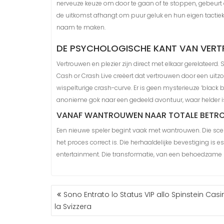
nerveuze keuze om door te gaan of te stoppen, gebeurt o
de uitkomst afhangt om puur geluk en hun eigen tactiek
naam te maken.
DE PSYCHOLOGISCHE KANT VAN VER
Vertrouwen en plezier zijn direct met elkaar gerelateer
Cash or Crash Live creëert dat vertrouwen door een uitzo
wispelturige crash-curve. Er is geen mysterieuze ‘black b
anonieme gok naar een gedeeld avontuur, waar helder is 
VANAF WANTROUWEN NAAR TOTALE BETRO
Een nieuwe speler begint vaak met wantrouwen. Die sce
het proces correct is. Die herhaaldelijke bevestiging is 
entertainment. Die transformatie, van een behoedzame be
Sono Entrato lo Status VIP allo Spinstein Cas
la Svizzera