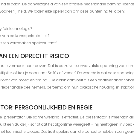
is na te gaan. De aanwezigheid van een officiële Nederlandse gaming licentie
n voor eerlijkheid. We raden elke speler aan om deze punten na te lopen:
y fair technologie?
e van de Kansspelautoriteit?
ussen vermaak en spelresultaat?
AN EEN OPRECHT RISICO
t pure vermaak naar boven. Dat is de zuivere, onvervalste spanning van een 
tiplier, of trek je door naar 5x, 10x of verder? De waarde is dat deze spannin
n triomf van moed en timing. Elke crash aanvoelt als een onafwendbaar onder
ft Nederlandse deelnemers, beroemd om hun praktische houding, in staat om
TOR: PERSOONLIJKHEID EN REGIE
-presentator. Die samenwerking is effectief. De presentator is meer dan alleen
kt een duidelijk script dat het algoritme weergeeft – hij heeft geen invloed 
 het technische proces. Dat trekt spelers aan die behoefte hebben aan gea