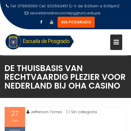
Tel: 076610050 Cel: 932692451 (L-V de 8:00am a 6:00pm)
secretariadireccionepg@unc.edu.pe
SIA POSGRADO
DE THUISBASIS VAN
RECHTVAARDIG PLEZIER VOOR
NEDERLAND BIJ OHA CASINO
27
Jefferson Torres
Sin categoría
Jun