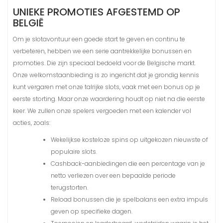
UNIEKE PROMOTIES AFGESTEMD OP
BELGIË
Om je slotavontuur een goede start te geven en continu te
verbeteren, hebben we een serie aantrekkelijke bonussen en
promoties. Die zijn speciaal bedoeld voor de Belgische markt.
Onze welkomstaanbieding is zo ingericht dat je grondig kennis
kunt vergaren met onze talrijke slots, vaak met een bonus op je
eerste storting. Maar onze waardering houdt op niet na die eerste
keer. We zullen onze spelers vergoeden met een kalender vol
acties, zoals:
Wekelijkse kosteloze spins op uitgekozen nieuwste of
populaire slots.
Cashback-aanbiedingen die een percentage van je
netto verliezen over een bepaalde periode
terugstorten.
Reload bonussen die je spelbalans een extra impuls
geven op specifieke dagen.