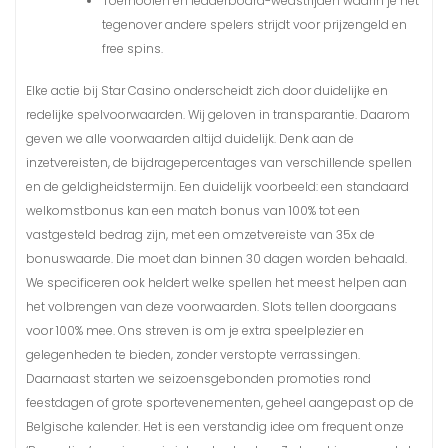
Toernooien en leaderboard-wedstrijden waarin je het
tegenover andere spelers strijdt voor prijzengeld en
free spins.
Elke actie bij Star Casino onderscheidt zich door duidelijke en
redelijke spelvoorwaarden. Wij geloven in transparantie. Daarom
geven we alle voorwaarden altijd duidelijk. Denk aan de
inzetvereisten, de bijdragepercentages van verschillende spellen
en de geldigheidstermijn. Een duidelijk voorbeeld: een standaard
welkomstbonus kan een match bonus van 100% tot een
vastgesteld bedrag zijn, met een omzetvereiste van 35x de
bonuswaarde. Die moet dan binnen 30 dagen worden behaald.
We specificeren ook heldert welke spellen het meest helpen aan
het volbrengen van deze voorwaarden. Slots tellen doorgaans
voor 100% mee. Ons streven is om je extra speelplezier en
gelegenheden te bieden, zonder verstopte verrassingen.
Daarnaast starten we seizoensgebonden promoties rond
feestdagen of grote sportevenementen, geheel aangepast op de
Belgische kalender. Het is een verstandig idee om frequent onze