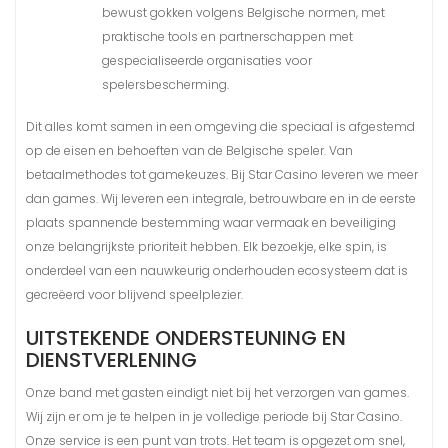
bewust gokken volgens Belgische normen, met
praktische tools en partnerschappen met
gespecialiseerde organisaties voor
spelersbescherming.
Dit alles komt samen in een omgeving die speciaal is afgestemd
op de eisen en behoeften van de Belgische speler. Van
betaalmethodes tot gamekeuzes. Bij Star Casino leveren we meer
dan games. Wij leveren een integrale, betrouwbare en in de eerste
plaats spannende bestemming waar vermaak en beveiliging
onze belangrijkste prioriteit hebben. Elk bezoekje, elke spin, is
onderdeel van een nauwkeurig onderhouden ecosysteem dat is
gecreëerd voor blijvend speelplezier.
UITSTEKENDE ONDERSTEUNING EN
DIENSTVERLENING
Onze band met gasten eindigt niet bij het verzorgen van games.
Wij zijn er om je te helpen in je volledige periode bij Star Casino.
Onze service is een punt van trots. Het team is opgezet om snel,