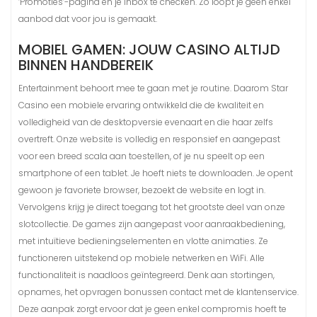
‘Promoties’-pagina en je inbox te checken. Zo loopt je geen enkel
aanbod dat voor jou is gemaakt.
MOBIEL GAMEN: JOUW CASINO ALTIJD
BINNEN HANDBEREIK
Entertainment behoort mee te gaan met je routine. Daarom Star
Casino een mobiele ervaring ontwikkeld die de kwaliteit en
volledigheid van de desktopversie evenaart en die haar zelfs
overtreft. Onze website is volledig en responsief en aangepast
voor een breed scala aan toestellen, of je nu speelt op een
smartphone of een tablet. Je hoeft niets te downloaden. Je opent
gewoon je favoriete browser, bezoekt de website en logt in.
Vervolgens krijg je direct toegang tot het grootste deel van onze
slotcollectie. De games zijn aangepast voor aanraakbediening,
met intuïtieve bedieningselementen en vlotte animaties. Ze
functioneren uitstekend op mobiele netwerken en WiFi. Alle
functionaliteit is naadloos geïntegreerd. Denk aan stortingen,
opnames, het opvragen bonussen contact met de klantenservice.
Deze aanpak zorgt ervoor dat je geen enkel compromis hoeft te