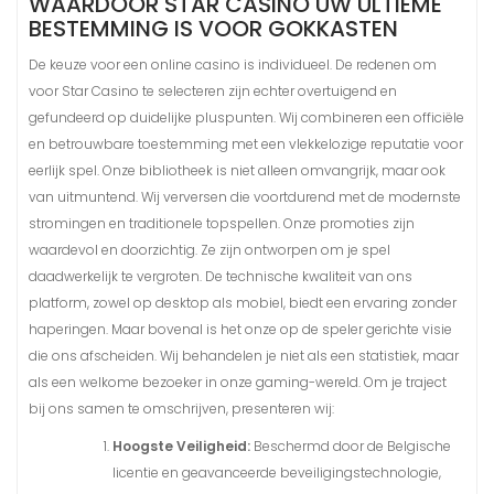
WAARDOOR STAR CASINO UW ULTIEME
BESTEMMING IS VOOR GOKKASTEN
De keuze voor een online casino is individueel. De redenen om
voor Star Casino te selecteren zijn echter overtuigend en
gefundeerd op duidelijke pluspunten. Wij combineren een officiële
en betrouwbare toestemming met een vlekkelozige reputatie voor
eerlijk spel. Onze bibliotheek is niet alleen omvangrijk, maar ook
van uitmuntend. Wij verversen die voortdurend met de modernste
stromingen en traditionele topspellen. Onze promoties zijn
waardevol en doorzichtig. Ze zijn ontworpen om je spel
daadwerkelijk te vergroten. De technische kwaliteit van ons
platform, zowel op desktop als mobiel, biedt een ervaring zonder
haperingen. Maar bovenal is het onze op de speler gerichte visie
die ons afscheiden. Wij behandelen je niet als een statistiek, maar
als een welkome bezoeker in onze gaming-wereld. Om je traject
bij ons samen te omschrijven, presenteren wij:
Hoogste Veiligheid:
Beschermd door de Belgische
licentie en geavanceerde beveiligingstechnologie,