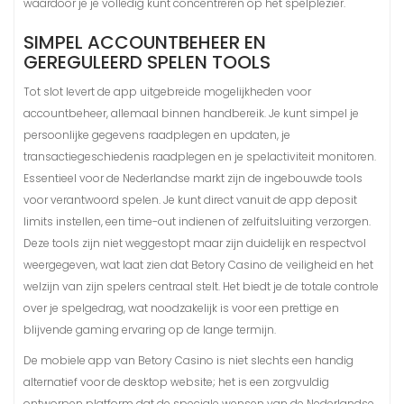
waardoor je je volledig kunt concentreren op het spelplezier.
SIMPEL ACCOUNTBEHEER EN
GEREGULEERD SPELEN TOOLS
Tot slot levert de app uitgebreide mogelijkheden voor
accountbeheer, allemaal binnen handbereik. Je kunt simpel je
persoonlijke gegevens raadplegen en updaten, je
transactiegeschiedenis raadplegen en je spelactiviteit monitoren.
Essentieel voor de Nederlandse markt zijn de ingebouwde tools
voor verantwoord spelen. Je kunt direct vanuit de app deposit
limits instellen, een time-out indienen of zelfuitsluiting verzorgen.
Deze tools zijn niet weggestopt maar zijn duidelijk en respectvol
weergegeven, wat laat zien dat Betory Casino de veiligheid en het
welzijn van zijn spelers centraal stelt. Het biedt je de totale controle
over je spelgedrag, wat noodzakelijk is voor een prettige en
blijvende gaming ervaring op de lange termijn.
De mobiele app van Betory Casino is niet slechts een handig
alternatief voor de desktop website; het is een zorgvuldig
ontworpen platform dat de speciale wensen van de Nederlandse