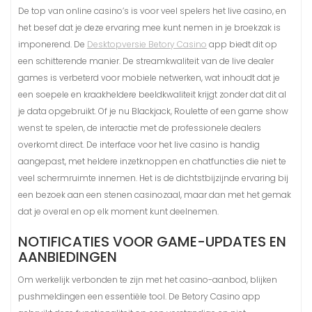
De top van online casino’s is voor veel spelers het live casino, en
het besef dat je deze ervaring mee kunt nemen in je broekzak is
imponerend. De
Desktopversie Betory Casino
app biedt dit op
een schitterende manier. De streamkwaliteit van de live dealer
games is verbeterd voor mobiele netwerken, wat inhoudt dat je
een soepele en kraakheldere beeldkwaliteit krijgt zonder dat dit al
je data opgebruikt. Of je nu Blackjack, Roulette of een game show
wenst te spelen, de interactie met de professionele dealers
overkomt direct. De interface voor het live casino is handig
aangepast, met heldere inzetknoppen en chatfuncties die niet te
veel schermruimte innemen. Het is de dichtstbijzijnde ervaring bij
een bezoek aan een stenen casinozaal, maar dan met het gemak
dat je overal en op elk moment kunt deelnemen.
NOTIFICATIES VOOR GAME-UPDATES EN
AANBIEDINGEN
Om werkelijk verbonden te zijn met het casino-aanbod, blijken
pushmeldingen een essentiële tool. De Betory Casino app