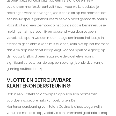
gebruikt deze functionaliteit op een verstandige en niet-
overdreven manier. Je kunt zelf kiezen voor welke updates je
meldingen wenst ontvangen, zoals een alert op het moment dat
een nieuw spel is geïntroduceerd, een op maat gemaakte bonus
klaarstaat is of een toernooi op het punt staat te beginnen. Deze
meldingen zijn persoonlijk en passend, waardoor ze geen
vervelende spam worden maar nuttige reminders. Het laat je in
staat om geen enkele kans mis te lopen, zelfs niet op het moment
dat je de app niet actief raadpleegt. Voor de speler die graag op
de hoogte blijft, is dit een feature die de algehele ervaring
significant verbetert en de app een belangrijk onderdeel van je
gaming routine doet zijn.
VLOTTE EN BETROUWBARE
KLANTENONDERSTEUNING
Ook in een uitstekend ontworpen app zich zich momenten
voordoen waarop je hulp kunt gebruiken. De
klantenondersteuning van Betory Casino is direct toegankelijk
vanuit de mobiele app, veelal via een prominent geplaatste knop