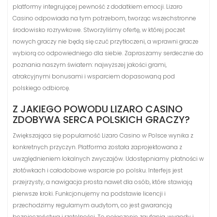
platformy integrującej pewność z dodatkiem emocji. Lizaro
Casino odpowiada na tym potrzebom, tworząc wszechstronne
środowisko rozrywkowe. Stworzyliśmy ofertę, w której poczet
nowych graczy nie będą się czuć przytłoczeni, a wprawni gracze
wybiorą co odpowiedniego dla siebie. Zapraszamy serdecznie do
poznania naszym światem: najwyższej jakości grami,
atrakcyjnymi bonusami i wsparciem dopasowaną pod
polskiego odbiorcę.
Z JAKIEGO POWODU LIZARO CASINO
ZDOBYWA SERCA POLSKICH GRACZY?
Zwiększająca się popularność Lizaro Casino w Polsce wynika z
konkretnych przyczyn. Platforma została zaprojektowana z
uwzględnieniem lokalnych zwyczajów. Udostępniamy płatności w
złotówkach i całodobowe wsparcie po polsku. Interfejs jest
przejrzysty, a nawigacja prosta nawet dla osób, które stawiają
pierwsze kroki. Funkcjonujemy na podstawie licencji i
przechodzimy regularnym audytom, co jest gwarancją
bezpieczeństwa i rzetelności. To połączenie zaufania, wygody i