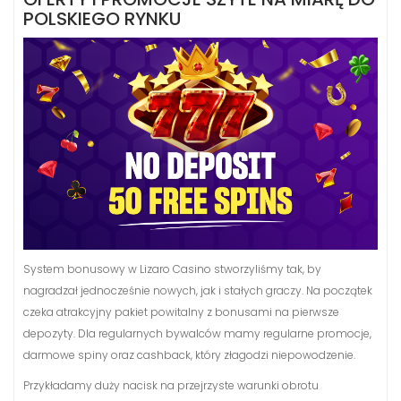
POLSKIEGO RYNKU
System bonusowy w Lizaro Casino stworzyliśmy tak, by
nagradzał jednocześnie nowych, jak i stałych graczy. Na początek
czeka atrakcyjny pakiet powitalny z bonusami na pierwsze
depozyty. Dla regularnych bywalców mamy regularne promocje,
darmowe spiny oraz cashback, który złagodzi niepowodzenie.
Przykładamy duży nacisk na przejrzyste warunki obrotu