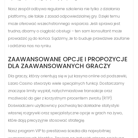
Nasz zespół odbywa regularne szkolenia nie tylko z działania
platformy, ale także z zasad odpowiedzialnej gry. Dzięki temu
może oferować wszechstronnego wsparcia. Jeśli sprawa jest
trudna, dbamy o ciągłość obsługi – ten sam konsultant może
prowadzić ją do końca. Sądzimy, że to buduje prawdziwe zaufanie
i odróżnia nas na rynku.
ZAAWANSOWANE OPCJE I PROPOZYCJE
DLA ZAAWANSOWANYCH GRACZY
Dla graczy, którzy orientują się w już kasyna online od podszewki,
Lizaro Casino stworzyło wiele specjalnych funkcji. Dostarczamy
znaczące limity wypłat, natychmiastowe transakcje oraz
możliwość do gier z korzystnym procentem zwrotu (RTP).
Doświadczeni użytkownicy pochwalą też dokładne statystyki
własnej rozgrywki oraz specjalistyczne opcje w grach na żywo,
które dają precyzyjnie stosować strategię.
Nasz program VIP to prestiżowa ścieżka dla najwybitniej