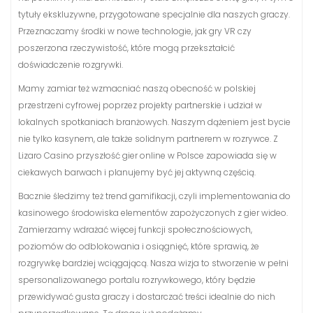
tytuły ekskluzywne, przygotowane specjalnie dla naszych graczy.
Przeznaczamy środki w nowe technologie, jak gry VR czy
poszerzona rzeczywistość, które mogą przekształcić
doświadczenie rozgrywki.
Mamy zamiar też wzmacniać naszą obecność w polskiej
przestrzeni cyfrowej poprzez projekty partnerskie i udział w
lokalnych spotkaniach branżowych. Naszym dążeniem jest bycie
nie tylko kasynem, ale także solidnym partnerem w rozrywce. Z
Lizaro Casino przyszłość gier online w Polsce zapowiada się w
ciekawych barwach i planujemy być jej aktywną częścią.
Bacznie śledzimy też trend gamifikacji, czyli implementowania do
kasinowego środowiska elementów zapożyczonych z gier wideo.
Zamierzamy wdrażać więcej funkcji społecznościowych,
poziomów do odblokowania i osiągnięć, które sprawią, że
rozgrywkę bardziej wciągającą. Nasza wizja to stworzenie w pełni
spersonalizowanego portalu rozrywkowego, który będzie
przewidywać gusta graczy i dostarczać treści idealnie do nich