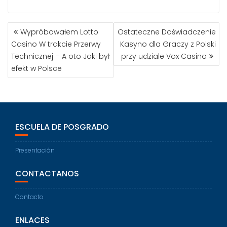
Wypróbowałem Lotto
Ostateczne Doświadczenie
Casino W trakcie Przerwy
Kasyno dla Graczy z Polski
Technicznej – A oto Jaki był
przy udziale Vox Casino
efekt w Polsce
ESCUELA DE POSGRADO
Presentación
CONTACTANOS
Contacto
ENLACES