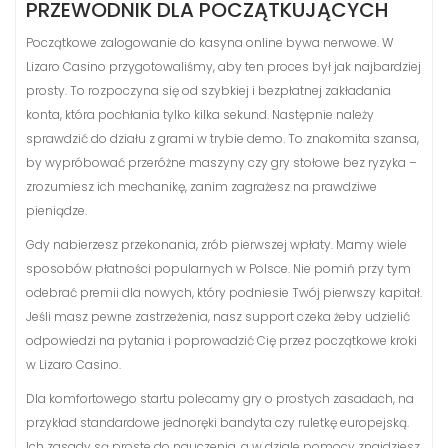
PRZEWODNIK DLA POCZĄTKUJĄCYCH
Początkowe zalogowanie do kasyna online bywa nerwowe. W
Lizaro Casino przygotowaliśmy, aby ten proces był jak najbardziej
prosty. To rozpoczyna się od szybkiej i bezpłatnej zakładania
konta, która pochłania tylko kilka sekund. Następnie należy
sprawdzić do działu z grami w trybie demo. To znakomita szansa,
by wypróbować przeróżne maszyny czy gry stołowe bez ryzyka –
zrozumiesz ich mechanikę, zanim zagrażesz na prawdziwe
pieniądze.
Gdy nabierzesz przekonania, zrób pierwszej wpłaty. Mamy wiele
sposobów płatności popularnych w Polsce. Nie pomiń przy tym
odebrać premii dla nowych, który podniesie Twój pierwszy kapitał.
Jeśli masz pewne zastrzeżenia, nasz support czeka żeby udzielić
odpowiedzi na pytania i poprowadzić Cię przez początkowe kroki
w Lizaro Casino.
Dla komfortowego startu polecamy gry o prostych zasadach, na
przykład standardowe jednoręki bandyta czy ruletkę europejską.
Ich zasady są proste do nauczenia, a w dziale pomocy znajdziesz