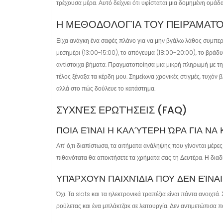
τρέχουσα μέρα. Αυτό δείχνει ότι υφίσταται μια δομημένη ομάδ
Η ΜΕΘΟΔΟΛΟΓΊΑ ΤΟΥ ΠΕΙΡΆΜΑΤΌ
Είχα ανάγκη ένα σαφές πλάνο για να μην βγάλω λάθος συμπερά
μεσημέρι (13:00-15:00), το απόγευμα (18:00-20:00), το βρά
αντίστοιχα βήματα. Πραγματοποίησα μια μικρή πληρωμή με την 
τέλος ξέναξα τα κέρδη μου. Σημείωνα χρονικές στιγμές, τυχόν
αλλά στο πώς δούλευε το κατάστημα.
ΣΥΧΝΈΣ ΕΡΩΤΉΣΕΙΣ (FAQ)
ΠΟΙΑ ΕΊΝΑΙ Η ΚΑΛΎΤΕΡΗ ΏΡΑ ΓΙΑ Ν
Απ’ ό,τι διαπίστωσα, τα αιτήματα ανάληψης που γίνονται μέρε
πιθανότατα θα αποκτήσετε τα χρήματα σας τη Δευτέρα. Η διαδικ
ΥΠΆΡΧΟΥΝ ΠΑΙΧΝΊΔΙΑ ΠΟΥ ΔΕΝ ΕΊΝΑ
Όχι. Τα slots και τα ηλεκτρονικά τραπέζια είναι πάντα ανοιχτά
ρούλετας και ένα μπλάκτζακ σε λειτουργία. Δεν αντιμετώπισα 