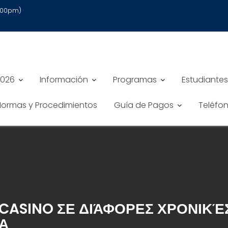
6:00pm)
2026
Información
Programas
Estudiantes
 Normas y Procedimientos
Guía de Pagos
Teléfo
CASINO ΣΕ ΔΙΆΦΟΡΕΣ ΧΡΟΝΙΚΈΣ
Α