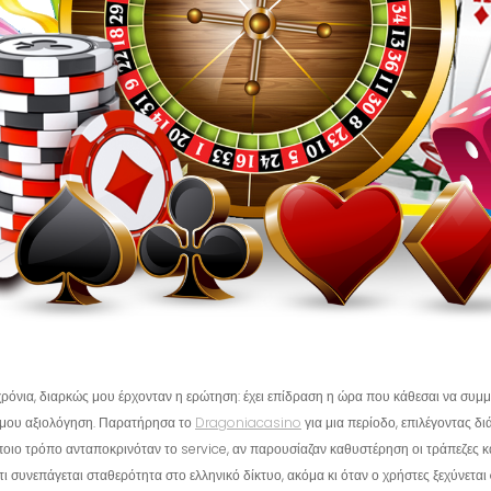
ρόνια, διαρκώς μου έρχονταν η ερώτηση: έχει επίδραση η ώρα που κάθεσαι να συμμετ
ή μου αξιολόγηση. Παρατήρησα το
Dragoniacasino
για μια περίοδο, επιλέγοντας δ
οιο τρόπο ανταποκρινόταν το service, αν παρουσίαζαν καθυστέρηση οι τράπεζες κα
συνεπάγεται σταθερότητα στο ελληνικό δίκτυο, ακόμα κι όταν ο χρήστες ξεχύνεται o