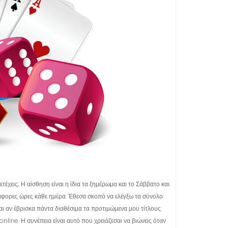
έχεις; Η αίσθηση είναι η ίδια τα ξημέρωμα και το Σάββατο και
ιάφορες ώρες κάθε ημέρα. Έθεσα σκοπό να ελέγξω τα σύνολο:
ι αν έβρισκα πάντα διαθέσιμα τα προτιμώμενα μου τίτλους.
nline. Η συνέπεια είναι αυτό που χρειάζεσαι να βιώνεις όταν