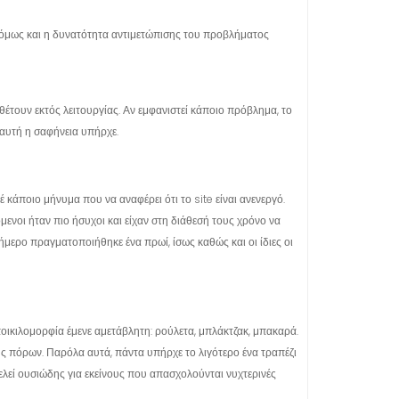
τε όμως και η δυνατότητα αντιμετώπισης του προβλήματος
θέτουν εκτός λειτουργίας. Αν εμφανιστεί κάποιο πρόβλημα, το
 αυτή η σαφήνεια υπήρχε.
 κάποιο μήνυμα που να αναφέρει ότι το site είναι ανενεργό.
όμενοι ήταν πιο ήσυχοι και είχαν στη διάθεσή τους χρόνο να
ερο πραγματοποιήθηκε ένα πρωί, ίσως καθώς και οι ίδιες οι
οικιλομορφία έμενε αμετάβλητη: ρούλετα, μπλάκτζακ, μπακαρά.
ης πόρων. Παρόλα αυτά, πάντα υπήρχε το λιγότερο ένα τραπέζι
τελεί ουσιώδης για εκείνους που απασχολούνται νυχτερινές