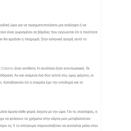
 ειδική ώρα για να πραγματοποιήσετε μια ανάληψη ή να
λοι είναι χωρισμένοι σε βάρδιες που εγγυώνται ότι η ποιότητα
ή αν θα αργήσει η πληρωμή. Στην ελληνική αγορά, αυτό το
 Casino ήταν αντίθετη. Η συνέπεια ήταν εντυπωσιακή. Τα
πίδραση. Αν και ανέμενα ένα δύο λεπτά στις ώρες φόρτου, οι
 Καταδεικνύει ότι η εταιρεία έχει την υποδομή και το
έσα άμεσα κάθε φορά, άσχετα με την ώρα. Για τις αναλήψεις, η
έχρι να φτάσουν τα χρήματα στην κάρτα μου μεταβαλλόταν
πριν τις 6 το απόγευμα παρουσιαζόταν να εκτελείται μέσα στην