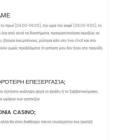
ΑΜΕ
το πρωί (04:00-06:00), την ώρα του καφέ (09:00-11:00), το
ε ένα από αυτά τα διαστήματα, πραγματοποίησα ακριβώς τα
, ζήτησα ένα μπόνους, ρώτησα κάτι στο live chat και στο
γούν χωρίς προβλήματα. Η εστίαση μου δεν ήταν στο παιχνίδι,
ΟΡΌΤΕΡΗ ΕΠΕΞΕΡΓΑΣΊΑ;
. Αν ζητήσετε ανάληψη αργά το βράδυ ή το Σαββατοκύριακο,
 τα ωράρια των τραπεζών.
NIA CASINO;
, αλλά θα είναι διαθέσιμο πάντα τουλάχιστον ένα τραπέζι