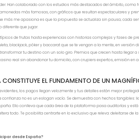
nder. Han colaborado con los estudios más destacados del ámbito, como Net
ragamonedas más famosas, con gráficos que resultan espectaculares y premio
o que más me apasiona es que la propuesta se actualiza sin pausa; cada s
 diferente que jugar.
típicos de frutas hasta experiencias con historias complejas y fases de 
leta, blackjack, póker y baccarat que se te vengan a la mente, en versión dig
ransformar tu destino con un solo giro. Premios que crecen hasta llegar a 
asino real sin abandonar tu domicilio, con crupiers expertos, emisión en 
ZA CONSTITUYE EL FUNDAMENTO DE UN MAGNÍF
videntes, los pagos llegan velozmente y tus detalles están mejor protegid
la confianza no es un eslogan vacío. Se demuestra con hechos tangibles: lic
paña. Ello conlleva que cada área de la plataforma pasa auditorías y está 
ltera todo. Te posibilita centrarte en lo exclusivo que releva: deleitarse de 
ticipar desde España?