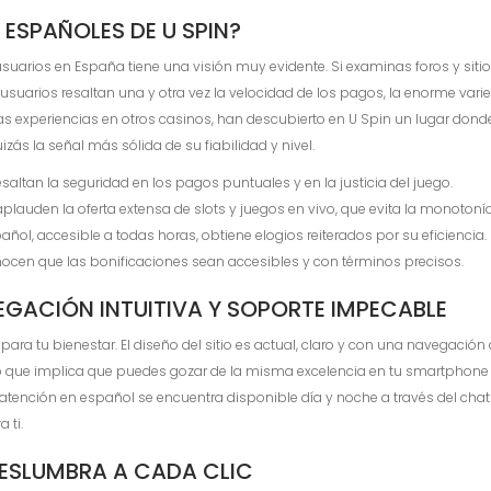
ESPAÑOLES DE U SPIN?
usuarios en España tiene una visión muy evidente. Si examinas foros y siti
uarios resaltan una y otra vez la velocidad de los pagos, la enorme varie
vas experiencias en otros casinos, han descubierto en U Spin un lugar dond
ás la señal más sólida de su fiabilidad y nivel.
altan la seguridad en los pagos puntuales y en la justicia del juego.
plauden la oferta extensa de slots y juegos en vivo, que evita la monotonía
añol, accesible a todas horas, obtiene elogios reiterados por su eficiencia.
ocen que las bonificaciones sean accesibles y con términos precisos.
EGACIÓN INTUITIVA Y SOPORTE IMPECABLE
ra tu bienestar. El diseño del sitio es actual, claro y con una navegación 
 que implica que puedes gozar de la misma excelencia en tu smartphone o
tención en español se encuentra disponible día y noche a través del chat e
 ti.
DESLUMBRA A CADA CLIC