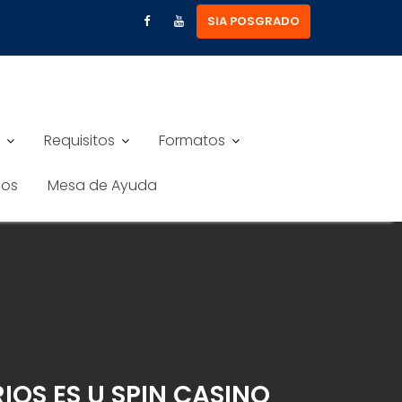
SIA POSGRADO
Requisitos
Formatos
nos
Mesa de Ayuda
IOS ES U SPIN CASINO