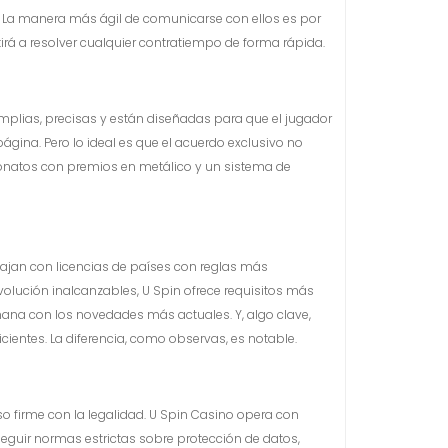
a. La manera más ágil de comunicarse con ellos es por
tirá a resolver cualquier contratiempo de forma rápida.
mplias, precisas y están diseñadas para que el jugador
gina. Pero lo ideal es que el acuerdo exclusivo no
peonatos con premios en metálico y un sistema de
ajan con licencias de países con reglas más
olución inalcanzables, U Spin ofrece requisitos más
ana con los novedades más actuales. Y, algo clave,
cientes. La diferencia, como observas, es notable.
o firme con la legalidad. U Spin Casino opera con
 seguir normas estrictas sobre protección de datos,