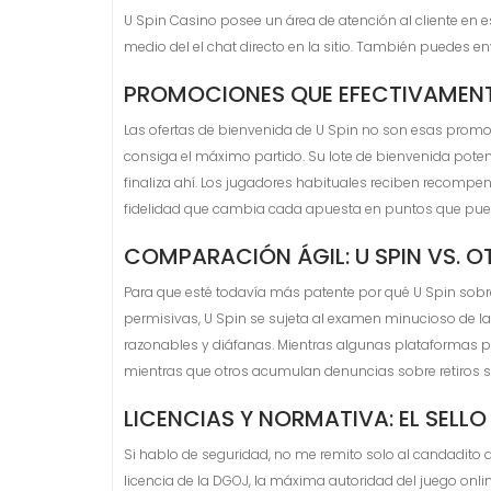
U Spin Casino posee un área de atención al cliente en 
medio del el chat directo en la sitio. También puedes e
PROMOCIONES QUE EFECTIVAMEN
Las ofertas de bienvenida de U Spin no son esas promo
consiga el máximo partido. Su lote de bienvenida poten
finaliza ahí. Los jugadores habituales reciben recompe
fidelidad que cambia cada apuesta en puntos que pued
COMPARACIÓN ÁGIL: U SPIN VS. 
Para que esté todavía más patente por qué U Spin sob
permisivas, U Spin se sujeta al examen minucioso de la
razonables y diáfanas. Mientras algunas plataformas p
mientras que otros acumulan denuncias sobre retiros sin
LICENCIAS Y NORMATIVA: EL SELLO
Si hablo de seguridad, no me remito solo al candadito d
licencia de la DGOJ, la máxima autoridad del juego onlin