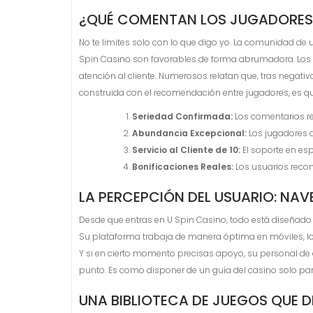
¿QUÉ COMENTAN LOS JUGADORES 
No te limites solo con lo que digo yo. La comunidad de 
Spin Casino son favorables de forma abrumadora. Los us
atención al cliente. Numerosos relatan que, tras negati
construida con el recomendación entre jugadores, es quiz
Seriedad Confirmada:
Los comentarios res
Abundancia Excepcional:
Los jugadores a
Servicio al Cliente de 10:
El soporte en esp
Bonificaciones Reales:
Los usuarios recon
LA PERCEPCIÓN DEL USUARIO: NAV
Desde que entras en U Spin Casino, todo está diseñado pa
Su plataforma trabaja de manera óptima en móviles, lo
Y si en cierto momento precisas apoyo, su personal de a
punto. Es como disponer de un guía del casino solo para
UNA BIBLIOTECA DE JUEGOS QUE 