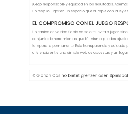
juego responsable y equidad en los resultados. Además,
un respiro jugar en un espacio que cumple con la ley esp
EL COMPROMISO CON EL JUEGO RESP
Un casino de verdad fiable no solo te invita a jugar, 
conjunto de herramientas que tú mismo puedes ajustar p
temporal o permanente. Esta transparencia y cuidado p
diferencia entre una simple web de apuestas y un lugar
Glorion Casino bietet grenzenlosen Spielspa
ESCUELA DE POSGRADO
CONT