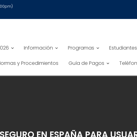
6:00pm)
2026
Información
Programas
Estudiantes
 Normas y Procedimientos
Guía de Pagos
Teléfo
 SEGURO EN ESPAÑA PARA USUAR