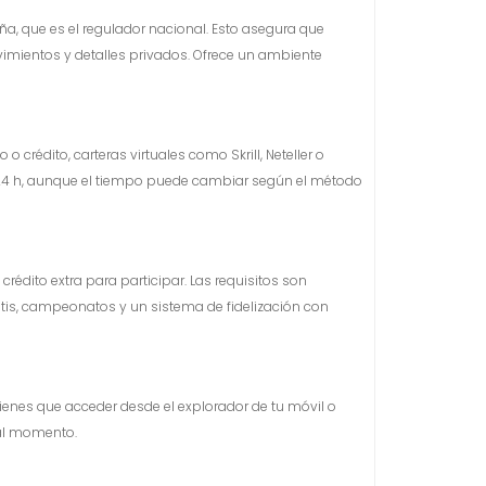
a, que es el regulador nacional. Esto asegura que
vimientos y detalles privados. Ofrece un ambiente
édito, carteras virtuales como Skrill, Neteller o
de 24 h, aunque el tiempo puede cambiar según el método
édito extra para participar. Las requisitos son
ratis, campeonatos y un sistema de fidelización con
ienes que acceder desde el explorador de tu móvil o
 al momento.