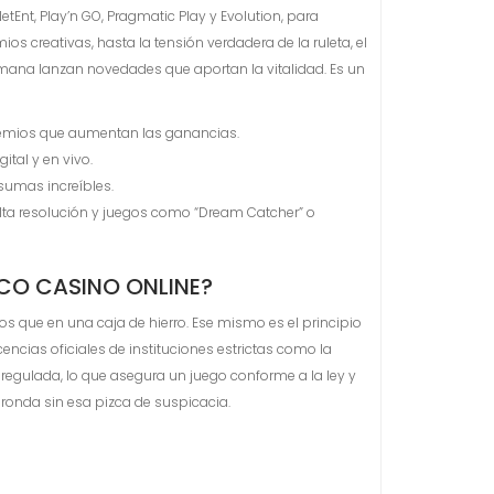
Ent, Play’n GO, Pragmatic Play y Evolution, para
s creativas, hasta la tensión verdadera de la ruleta, el
emana lanzan novedades que aportan la vitalidad. Es un
premios que aumentan las ganancias.
ital y en vivo.
sumas increíbles.
alta resolución y juegos como “Dream Catcher” o
ICO CASINO ONLINE?
os que en una caja de hierro. Ese mismo es el principio
encias oficiales de instituciones estrictas como la
regulada, lo que asegura un juego conforme a la ley y
la ronda sin esa pizca de suspicacia.