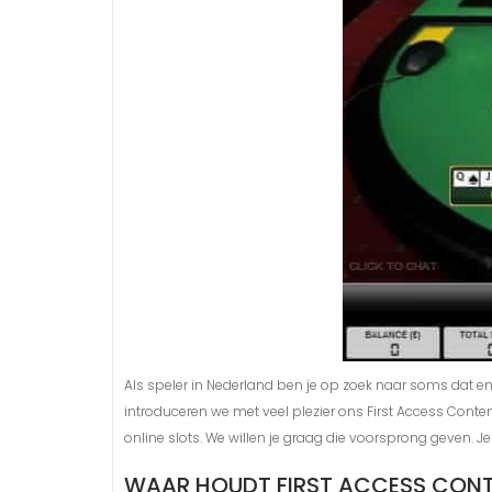
Als speler in Nederland ben je op zoek naar soms dat e
introduceren we met veel plezier ons First Access Content
online slots. We willen je graag die voorsprong geven. J
WAAR HOUDT FIRST ACCESS CONT