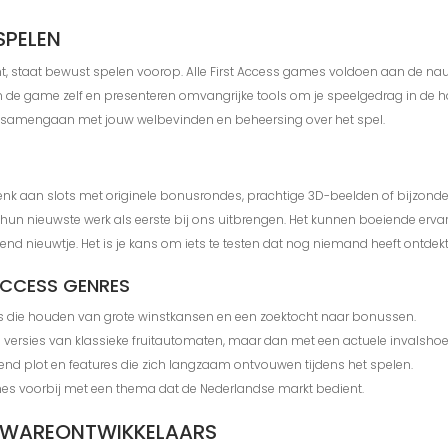
SPELEN
t, staat bewust spelen voorop. Alle First Access games voldoen aan de nau
in de game zelf en presenteren omvangrijke tools om je speelgedrag in de ha
 samengaan met jouw welbevinden en beheersing over het spel.
. Denk aan slots met originele bonusrondes, prachtige 3D-beelden of bijzo
hun nieuwste werk als eerste bij ons uitbrengen. Het kunnen boeiende erva
end nieuwtje. Het is je kans om iets te testen dat nog niemand heeft ontdekt
ACCESS GENRES
ers die houden van grote winstkansen en een zoektocht naar bonussen.
 versies van klassieke fruitautomaten, maar dan met een actuele invalshoe
d plot en features die zich langzaam ontvouwen tijdens het spelen.
s voorbij met een thema dat de Nederlandse markt bedient.
FTWAREONTWIKKELAARS