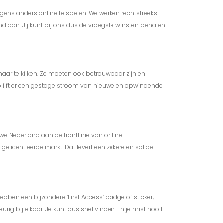
rgens anders online te spelen. We werken rechtstreeks
d aan. Jij kunt bij ons dus de vroegste winsten behalen
 naar te kijken. Ze moeten ook betrouwbaar zijn en
blijft er een gestage stroom van nieuwe en opwindende
e Nederland aan de frontlinie van online
licentieerde markt. Dat levert een zekere en solide
bben een bijzondere ‘First Access’ badge of sticker,
rig bij elkaar. Je kunt dus snel vinden. En je mist nooit