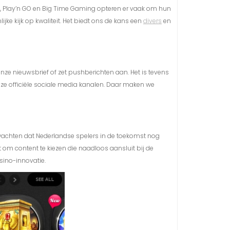
y, Play’n GO en Big Time Gaming opteren er vaak om hun
ke kijk op kwaliteit. Het biedt ons de kans een
divers
en
nze nieuwsbrief of zet pushberichten aan. Het is tevens
nze officiële sociale media kanalen. Daar maken we
rwachten dat Nederlandse spelers in de toekomst nog
t om content te kiezen die naadloos aansluit bij de
asino-innovatie.