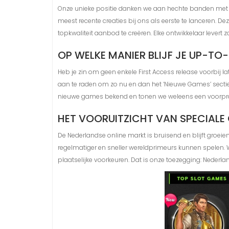
Onze unieke positie danken we aan hechte banden met d
meest recente creaties bij ons als eerste te lanceren. 
topkwaliteit aanbod te creëren. Elke ontwikkelaar levert z
OP WELKE MANIER BLIJF JE UP-TO
Heb je zin om geen enkele First Access release voorbij 
aan te raden om zo nu en dan het ‘Nieuwe Games’ sectie
nieuwe games bekend en tonen we weleens een voorproef
HET VOORUITZICHT VAN SPECIALE
De Nederlandse online markt is bruisend en blijft groe
regelmatiger en sneller wereldprimeurs kunnen spelen. We
plaatselijke voorkeuren. Dat is onze toezegging: Nederlan