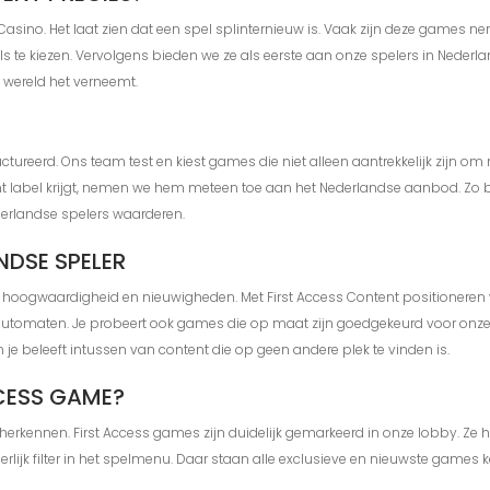
asino. Het laat zien dat een spel splinternieuw is. Vaak zijn deze games ne
te kiezen. Vervolgens bieden we ze als eerste aan onze spelers in Nederlan
e wereld het verneemt.
tureerd. Ons team test en kiest games die niet alleen aantrekkelijk zijn om
nt label krijgt, nemen we hem meteen toe aan het Nederlandse aanbod. Zo 
derlandse spelers waarderen.
NDSE SPELER
hoogwaardigheid en nieuwigheden. Met First Access Content positioneren w
automaten. Je probeert ook games die op maat zijn goedgekeurd voor onze ge
je beleeft intussen van content die op geen andere plek te vinden is.
CCESS GAME?
erkennen. First Access games zijn duidelijk gemarkeerd in onze lobby. Ze he
lijk filter in het spelmenu. Daar staan alle exclusieve en nieuwste games keu