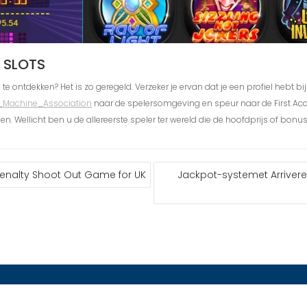
 SLOTS
 ontdekken? Het is zo geregeld. Verzeker je ervan dat je een profiel hebt b
ot_Machine_Association
naar de spelersomgeving en speur naar de First Acc
rollen. Wellicht ben u de allereerste speler ter wereld die de hoofdprijs of b
 Penalty Shoot Out Game for UK
Jackpot-systemet Arrivere
ACTANOS
ENLACES