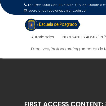
Tel: 076610050 Cel: 932692451 (L-V de 8:00am a 
secretariadireccionepg@unc.edu.pe
Autoridades
INGRESANTES ADMISIÓN 
Directivas, Protocolos, Reglamentos de
FIRST ACCESS CONTENT: