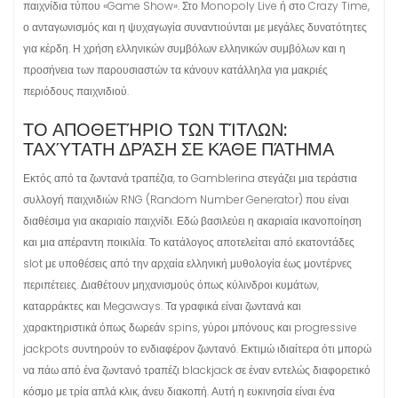
παιχνίδια τύπου «Game Show». Στο Monopoly Live ή στο Crazy Time,
ο ανταγωνισμός και η ψυχαγωγία συναντιούνται με μεγάλες δυνατότητες
για κέρδη. Η χρήση ελληνικών συμβόλων ελληνικών συμβόλων και η
προσήνεια των παρουσιαστών τα κάνουν κατάλληλα για μακριές
περιόδους παιχνιδιού.
ΤΟ ΑΠΟΘΕΤΉΡΙΟ ΤΩΝ ΤΊΤΛΩΝ:
ΤΑΧΎΤΑΤΗ ΔΡΆΣΗ ΣΕ ΚΆΘΕ ΠΆΤΗΜΑ
Εκτός από τα ζωντανά τραπέζια, το Gamblerina στεγάζει μια τεράστια
συλλογή παιχνιδιών RNG (Random Number Generator) που είναι
διαθέσιμα για ακαριαίο παιχνίδι. Εδώ βασιλεύει η ακαριαία ικανοποίηση
και μια απέραντη ποικιλία. Το κατάλογος αποτελείται από εκατοντάδες
slot με υποθέσεις από την αρχαία ελληνική μυθολογία έως μοντέρνες
περιπέτειες. Διαθέτουν μηχανισμούς όπως κύλινδροι κυμάτων,
καταρράκτες και Megaways. Τα γραφικά είναι ζωντανά και
χαρακτηριστικά όπως δωρεάν spins, γύροι μπόνους και progressive
jackpots συντηρούν το ενδιαφέρον ζωντανό. Εκτιμώ ιδιαίτερα ότι μπορώ
να πάω από ένα ζωντανό τραπέζι blackjack σε έναν εντελώς διαφορετικό
κόσμο με τρία απλά κλικ, άνευ διακοπή. Αυτή η ευκινησία είναι ένα