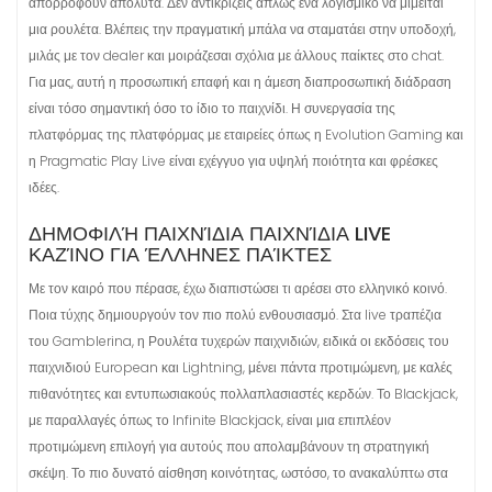
απορροφούν απόλυτα. Δεν αντικρίζεις απλώς ένα λογισμικό να μιμείται
μια ρουλέτα. Βλέπεις την πραγματική μπάλα να σταματάει στην υποδοχή,
μιλάς με τον dealer και μοιράζεσαι σχόλια με άλλους παίκτες στο chat.
Για μας, αυτή η προσωπική επαφή και η άμεση διαπροσωπική διάδραση
είναι τόσο σημαντική όσο το ίδιο το παιχνίδι. Η συνεργασία της
πλατφόρμας της πλατφόρμας με εταιρείες όπως η Evolution Gaming και
η Pragmatic Play Live είναι εχέγγυο για υψηλή ποιότητα και φρέσκες
ιδέες.
ΔΗΜΟΦΙΛΉ ΠΑΙΧΝΊΔΙΑ ΠΑΙΧΝΊΔΙΑ LIVE
ΚΑΖΊΝΟ ΓΙΑ ΈΛΛΗΝΕΣ ΠΑΊΚΤΕΣ
Με τον καιρό που πέρασε, έχω διαπιστώσει τι αρέσει στο ελληνικό κοινό.
Ποια τύχης δημιουργούν τον πιο πολύ ενθουσιασμό. Στα live τραπέζια
του Gamblerina, η Ρουλέτα τυχερών παιχνιδιών, ειδικά οι εκδόσεις του
παιχνιδιού European και Lightning, μένει πάντα προτιμώμενη, με καλές
πιθανότητες και εντυπωσιακούς πολλαπλασιαστές κερδών. Το Blackjack,
με παραλλαγές όπως το Infinite Blackjack, είναι μια επιπλέον
προτιμώμενη επιλογή για αυτούς που απολαμβάνουν τη στρατηγική
σκέψη. Το πιο δυνατό αίσθηση κοινότητας, ωστόσο, το ανακαλύπτω στα