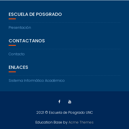
ESCUELA DE POSGRADO
Presentación
CONTACTANOS
Contacto
ENLACES
Sistema Informático Académico
2021 © Escuela de Posgrado UNC
Education Base by
Acme Themes