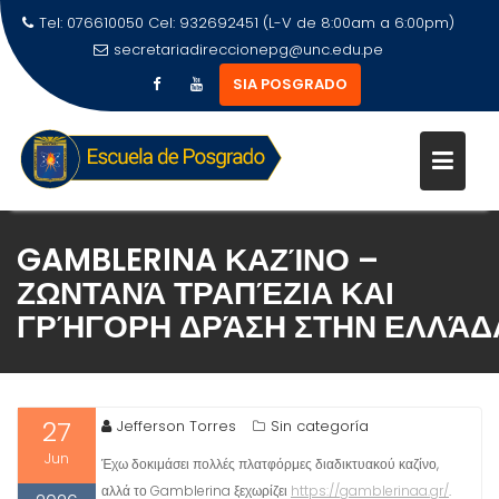
Tel: 076610050 Cel: 932692451 (L-V de 8:00am a 6:00pm)
secretariadireccionepg@unc.edu.pe
SIA POSGRADO
GAMBLERINA ΚΑΖΊΝΟ –
ΖΩΝΤΑΝΆ ΤΡΑΠΈΖΙΑ ΚΑΙ
ΓΡΉΓΟΡΗ ΔΡΆΣΗ ΣΤΗΝ ΕΛΛΆΔ
27
Jefferson Torres
Sin categoría
Jun
Έχω δοκιμάσει πολλές πλατφόρμες διαδικτυακού καζίνο,
αλλά το Gamblerina ξεχωρίζει
https://gamblerinaa.gr/
.