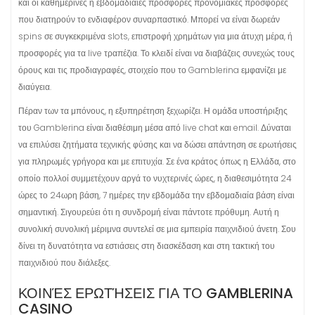
και οι καθημερινές ή εβδομαδιαίες προσφορές προνομιακές προσφορές
που διατηρούν το ενδιαφέρον συναρπαστικό. Μπορεί να είναι δωρεάν
spins σε συγκεκριμένα slots, επιστροφή χρημάτων για μια άτυχη μέρα, ή
προσφορές για τα live τραπέζια. Το κλειδί είναι να διαβάζεις συνεχώς τους
όρους και τις προδιαγραφές, στοιχείο που το Gamblerina εμφανίζει με
διαύγεια.
Πέραν των τα μπόνους, η εξυπηρέτηση ξεχωρίζει. Η ομάδα υποστήριξης
του Gamblerina είναι διαθέσιμη μέσα από live chat και email. Δύναται
να επιλύσει ζητήματα τεχνικής φύσης και να δώσει απάντηση σε ερωτήσεις
για πληρωμές γρήγορα και με επιτυχία. Σε ένα κράτος όπως η Ελλάδα, στο
οποίο πολλοί συμμετέχουν αργά το νυχτερινές ώρες, η διαθεσιμότητα 24
ώρες το 24ωρη βάση, 7 ημέρες την εβδομάδα την εβδομαδιαία βάση είναι
σημαντική. Σιγουρεύει ότι η συνδρομή είναι πάντοτε πρόθυμη. Αυτή η
συνολική συνολική μέριμνα συντελεί σε μια εμπειρία παιχνιδιού άνετη. Σου
δίνει τη δυνατότητα να εστιάσεις στη διασκέδαση και στη τακτική του
παιχνιδιού που διάλεξες.
ΚΟΙΝΈΣ ΕΡΩΤΉΣΕΙΣ ΓΙΑ ΤΟ GAMBLERINA
CASINO