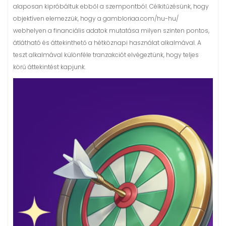
alaposan kipróbáltuk ebből a szempontból. Célkitűzésünk, hogy
objektíven elemezzük, hogy a gambloriaa.com/hu-hu/
webhelyen a financiális adatok mutatása milyen szinten pontos,
átlátható és áttekinthető a hétköznapi használat alkalmával. A
teszt alkalmával különféle tranzakciót elvégeztünk, hogy teljes
körű áttekintést kapjunk.