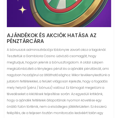
AJÁNDÉKOK ÉS AKCIÓK HATÁSA AZ
PÉNZTÁRCÁRA
A bónuszok adminisztrációja többnyire zavart okoz a tagoknál.
Teszteltük a Gambloria Casino üdvözlő csomagját, hogy
megtudjuk, hogyan jelenik a bónuszforgalom. A oldal szépen
megkülönbözteti a tényleges pénzt és a ajándék pénztárcát, ami
nagyban hozzájárul az átláthatósághoz. Mikor tevékenykedtünk a
jutalom feltételekkel, a felület világosan kijelezte, hogy a fogadás
mely helyről (pénz / bónusz) valósul. Ez támogat megelőzni a
tévedéseket a kikötések teljesítése során. Az egyedüli kritikánk,
hogy a ajándék feltételek állapotának nyomon követése egy
önálló fülön történik, nem a elsődleges játékfelületen. Ez ésszerű
felépítés, de a teljesen tisztán monitorozás kedvéért talán egy