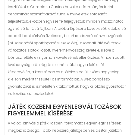
tesztfiókot a Gambloria Casino hazai platformján, és forint
denominált számlát aktiváltunk. A műveletek sorozatát
teljesítettük, eközben egyszerre feljegyeztük minden mozzanatot
egy külső forrású fájlban. A próba lépései a következők lettek: első
depozit bankkártyás fizetéssel, belső rendszerű pénzmozgások
(pl. kaszinótól sportfogadási szekcióig), azonnali játékváltások
változatos slotok között, nyereményösszeg kivétele, illetve a
bónusz feltételek nyomon követésének ellenőrzése. Minden adott
tevékenység után rögtön ellenőriztük, hogy a felület fő
képernyőjén, a kasszában és a játékon belüli számlaegyenleg
kijelzőn miként frissültek az információk. A webböngésző
gyorsítótárát is ismételten kitakarítottuk, hogy a lokális gyorsítótár
ne torzítsa az tesztadatok.
JÁTÉK KÖZBENI EGYENLEGVÁLTOZÁSOK
FIGYELEMMEL KÍSÉRÉSE
A valódi kihívás a játék közbeni folyamatos egyenlegfrissítések
megbízhatósága. Több népszerű játékgépen és asztali játékon