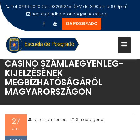
Tel: 076610050 Cel: 932692451 (L-V de 8:00am a 6:00pm)
secretariadireccionepg@unc.edu.pe
SIA POSGRADO
HITELES TESZTEM A GAMBLORIA
CASINO SZÁMLAEGYENLEG-
KIJELZÉSÉNEK
MEGBÍZHATÓSÁGÁRÓL
MAGYARORSZÁGON
27
Jefferson Torres
Sin categoría
Jun