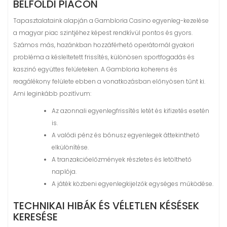
BELFÖLDI PIACON
Tapasztalataink alapján a Gambloria Casino egyenleg-kezelése
a magyar piac szintjéhez képest rendkívül pontos és gyors.
Számos más, hazánkban hozzáférhető operátornál gyakori
probléma a késleltetett frissítés, különösen sportfogadás és
kaszinó együttes felületeken. A Gambloria koherens és
reagálékony felülete ebben a vonatkozásban előnyösen tűnt ki.
Ami leginkább pozitívum:
Az azonnali egyenlegfrissítés letét és kifizetés esetén
is.
A valódi pénz és bónusz egyenlegek áttekinthető
elkülönítése.
A tranzakcióelőzmények részletes és letölthető
naplója.
A játék közbeni egyenlegkijelzők egységes működése.
TECHNIKAI HIBÁK ÉS VÉLETLEN KÉSÉSEK
KERESÉSE