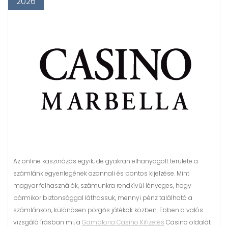
2026
Az online kaszinózás egyik, de gyakran elhanyagolt területe a
számlánk egyenlegének azonnali és pontos kijelzése. Mint
magyar felhasználók, számunkra rendkívül lényeges, hogy
bármikor biztonsággal láthassuk, mennyi pénz található a
számlánkon, különösen pörgős játékok közben. Ebben a valós
vizsgáló írásban mi, a
Gambloria Casino Kifizetés
Casino oldalát