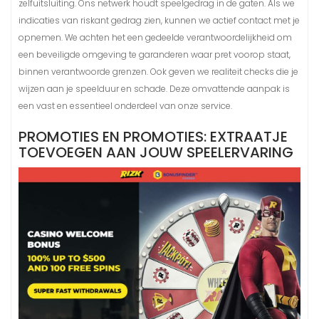
zelfuitsluiting. Ons netwerk houdt speelgedrag in de gaten. Als we
indicaties van riskant gedrag zien, kunnen we actief contact met je
opnemen. We achten het een gedeelde verantwoordelijkheid om
een beveiligde omgeving te garanderen waar pret voorop staat,
binnen verantwoorde grenzen. Ook geven we realiteit checks die je
wijzen aan je speelduur en schade. Deze omvattende aanpak is
een vast en essentieel onderdeel van onze service.
PROMOTIES EN PROMOTIES: EXTRAATJE
TOEVOEGEN AAN JOUW SPEELERVARING