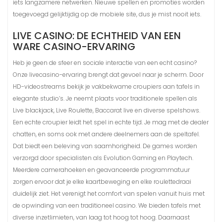
iets langzamere netwerken. Nieuwe spellen en promoties worden
toegevoegd gelijktijdig op de mobiele site, dus je mist nooit iets.
LIVE CASINO: DE ECHTHEID VAN EEN
WARE CASINO-ERVARING
Heb je geen de sfeer en sociale interactie van een echt casino?
Onze livecasino-ervaring brengt dat gevoel naar je scherm. Door
HD-videostreams bekijk je vakbekwame croupiers aan tafels in
elegante studio’s. Je neemt plaats voor traditionele spellen als
Live blackjack, Live Roulette, Baccarat live en diverse spelshows.
Een echte croupier leidt het spel in echte tijd. Je mag met de dealer
chatten, en soms ook met andere deelnemers aan de speltafel.
Dat biedt een beleving van saamhorigheid. De games worden
verzorgd door specialisten als Evolution Gaming en Playtech.
Meerdere camerahoeken en geavanceerde programmatuur
zorgen ervoor dat je elke kaartbeweging en elke roulettedraai
duidelijk ziet. Het verenigt het comfort van spelen vanuit huis met
de opwinding van een traditioneel casino. We bieden tafels met
diverse inzetlimieten, van laag tot hoog tot hoog. Daarnaast