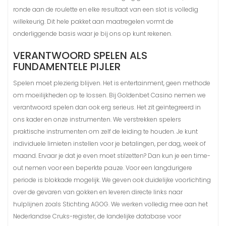
ronde aan de roulette en elke resultaat van een slot is volledig
willekeurig. Dit hele pakket aan maatregelen vormt de
onderliggende basis waar je bij ons op kunt rekenen.
VERANTWOORD SPELEN ALS
FUNDAMENTELE PIJLER
Spelen moet plezierig blijven. Het is entertainment, geen methode
om moeilijkheden op te lossen. Bij Goldenbet Casino nemen we
verantwoord spelen dan ook erg serieus. Het zit geïntegreerd in
ons kader en onze instrumenten. We verstrekken spelers
praktische instrumenten om zelf de leiding te houden. Je kunt
individuele limieten instellen voor je betalingen, per dag, week of
maand. Ervaar je dat je even moet stilzetten? Dan kun je een time-
out nemen voor een beperkte pauze. Voor een langdurigere
periode is blokkade mogelijk. We geven ook duidelijke voorlichting
over de gevaren van gokken en leveren directe links naar
hulplijnen zoals Stichting AGOG. We werken volledig mee aan het
Nederlandse Cruks-register, de landelijke database voor