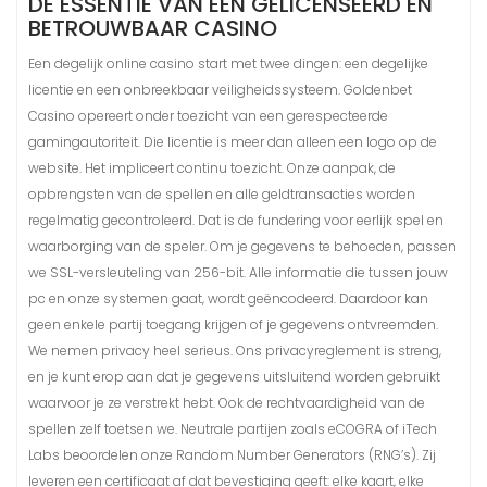
DE ESSENTIE VAN EEN GELICENSEERD EN
BETROUWBAAR CASINO
Een degelijk online casino start met twee dingen: een degelijke
licentie en een onbreekbaar veiligheidssysteem. Goldenbet
Casino opereert onder toezicht van een gerespecteerde
gamingautoriteit. Die licentie is meer dan alleen een logo op de
website. Het impliceert continu toezicht. Onze aanpak, de
opbrengsten van de spellen en alle geldtransacties worden
regelmatig gecontroleerd. Dat is de fundering voor eerlijk spel en
waarborging van de speler. Om je gegevens te behoeden, passen
we SSL-versleuteling van 256-bit. Alle informatie die tussen jouw
pc en onze systemen gaat, wordt geëncodeerd. Daardoor kan
geen enkele partij toegang krijgen of je gegevens ontvreemden.
We nemen privacy heel serieus. Ons privacyreglement is streng,
en je kunt erop aan dat je gegevens uitsluitend worden gebruikt
waarvoor je ze verstrekt hebt. Ook de rechtvaardigheid van de
spellen zelf toetsen we. Neutrale partijen zoals eCOGRA of iTech
Labs beoordelen onze Random Number Generators (RNG’s). Zij
leveren een certificaat af dat bevestiging geeft: elke kaart, elke