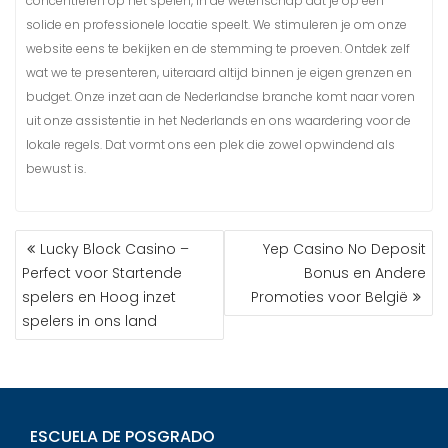
concentreren op het spelen, in de wetenschap dat je op een
solide en professionele locatie speelt. We stimuleren je om onze
website eens te bekijken en de stemming te proeven. Ontdek zelf
wat we te presenteren, uiteraard altijd binnen je eigen grenzen en
budget. Onze inzet aan de Nederlandse branche komt naar voren
uit onze assistentie in het Nederlands en ons waardering voor de
lokale regels. Dat vormt ons een plek die zowel opwindend als
bewust is.
Lucky Block Casino –
Yep Casino No Deposit
Perfect voor Startende
Bonus en Andere
spelers en Hoog inzet
Promoties voor België
spelers in ons land
ESCUELA DE POSGRADO