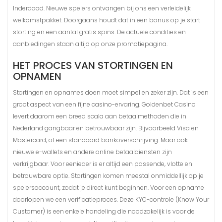
Inderdaad. Nieuwe spelers ontvangen bij ons een verleidelijk
welkomstpakket. Doorgaans houdt dat in een bonus op je start
storting en een aantal gratis spins. De actuele condities en
aanbiedingen staan altijd op onze promotiepagina.
HET PROCES VAN STORTINGEN EN
OPNAMEN
Stortingen en opnames doen moet simpel en zeker zijn. Dat is een
groot aspect van een fijne casino-ervaring. Goldenbet Casino
levert daarom een breed scala aan betaalmethoden die in
Nederland gangbaar en betrouwbaar zijn. Bijvoorbeeld Visa en
Mastercard, of een standaard bankoverschrijving. Maar ook
nieuwe e-wallets en andere online betaaldiensten zijn
verkrijgbaar. Voor eenieder is er altijd een passende, vlotte en
betrouwbare optie. Stortingen komen meestal onmiddellijk op je
spelersaccount, zodat je direct kunt beginnen. Voor een opname
doorlopen we een verificatieproces. Deze KYC-controle (Know Your
Customer) is een enkele handeling die noodzakelijk is voor de