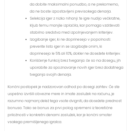
da dobite maksimalni ponudbo, a ne prekomerno,
da ne boste izpostavljeni previsokega denarja.
Selekcija iger z nizko nihanji: te igre nudijo večkratne,
kljub temu manjše izplačila, kar pomaga vzdrževati
stabilno sredstva med izpolnjevanjem kriterijev.
Izogibanje iger, ki ne doprinesejo v popolnosti:
preverite listo iger in se izogibajte onim, ki
doprinesejo le 5% ali 10%, dokler ne dosežete kriterijev.
Koriščenje funkcij brez tveganja: če so na dosegu, jih
uporabite za spoznavanje novih iger brez dodatnega
tveganja svojih denarja.
Končni postopek je nadzorovan odhod po dosegi zahtev. Če ste
uspešno izvršili obvezne mere in imate zaslužek na računu, je
razumno najmanj delež tega vsote dvigniti, da dosežete prednost
bonusa. Tako se bonus za prvi polog spremeni iz teoretične
priložnosti v konkretni denarni zaslužek, kar je končni smoter
vsakega premišljenega igralca.