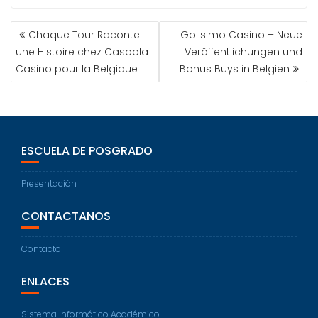
Chaque Tour Raconte
Golisimo Casino – Neue
une Histoire chez Casoola
Veröffentlichungen und
Casino pour la Belgique
Bonus Buys in Belgien
ESCUELA DE POSGRADO
Presentación
CONTACTANOS
Contacto
ENLACES
Sistema Informático Académico