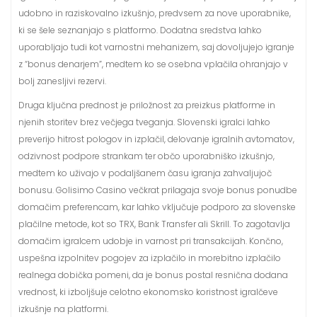
udobno in raziskovalno izkušnjo, predvsem za nove uporabnike,
ki se šele seznanjajo s platformo. Dodatna sredstva lahko
uporabljajo tudi kot varnostni mehanizem, saj dovoljujejo igranje
z “bonus denarjem”, medtem ko se osebna vplačila ohranjajo v
bolj zanesljivi rezervi.
Druga ključna prednost je priložnost za preizkus platforme in
njenih storitev brez večjega tveganja. Slovenski igralci lahko
preverijo hitrost pologov in izplačil, delovanje igralnih avtomatov,
odzivnost podpore strankam ter občo uporabniško izkušnjo,
medtem ko uživajo v podaljšanem času igranja zahvaljujoč
bonusu. Golisimo Casino večkrat prilagaja svoje bonus ponudbe
domačim preferencam, kar lahko vključuje podporo za slovenske
plačilne metode, kot so TRX, Bank Transfer ali Skrill. To zagotavlja
domačim igralcem udobje in varnost pri transakcijah. Končno,
uspešna izpolnitev pogojev za izplačilo in morebitno izplačilo
realnega dobička pomeni, da je bonus postal resnična dodana
vrednost, ki izboljšuje celotno ekonomsko koristnost igralčeve
izkušnje na platformi.