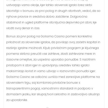
ustvarjajo varno okolje, kjer lahko slovenski igralci brez skrbi
izkoristijo v bonusu za prvi polog in drugih storitvah, vedoč, da so
njihove pravice in sredstva dobro zaščitene. Dolgoročna
stabilnost in ugled platforme sta ključna dejavnika pri izbiri, kje
vložiti svoj denar in čas.
Bonus za prvi polog na Golisimo Casino pomeni konkretno
priložnost za slovenske igralce, da povišajo svoj začetni kapital in
razširijo igralne možnosti. Kljub privlačnim pogojem je ključnega
pomena skrbno preučiti vse zahteve, zlasti zahtevane mere in
časovne omejitve, za uspešno uporabo ponudbe. S načrtnim
pristopom k izbiri iger in upravljanju sredstev lahko igralci
maksimirajo korist in varno uživajo v raznovrstni ponudbi iger.
Golisimo Casino se odločno uvršča med zanesljive platforme na
slovenskem trgu, saj kombinira privlačne bonuse s
transparentnimi pogoji, varnostnimi standardi in podporo v
domačem jeziku, kar skupaj tvori celostno in zadovoljivo izkušnjo
za uporabnike.