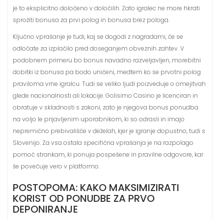
je to eksplicitno določeno v določilih. Zato igralec ne more hkrati
sprožiti bonusa za prvi polog in bonusa brez pologa.
Ključno vprašanje je tudi, kaj se dogodi z nagradami, če se
odločate za izplačilo pred doseganjem obveznih zahtev. V
podobnem primeru bo bonus navadno razveljavljen, morebitni
dobitki iz bonusa pa bodo uničeni, medtem ko se prvotni polog
praviloma vrne igralcu. Tudi se veliko ljudi poizveduje o omejitvah
glede nacionalnosti ali lokacije. Golisimo Casino je licenciran in
obratuje v skladnosti s zakoni, zato je njegova bonus ponudba
na voljo le prijavljenim uporabnikom, ki so odrasli in imajo
nepremično prebivališče v deželah, kjer je igranje dopustno, tudi s
Slovenijo. Za vsa ostala specifična vprašanja je na razpolago
pomoč strankam, ki ponuja pospešene in pravilne odgovore, kar
še povečuje vero v platformo.
POSTOPOMA: KAKO MAKSIMIZIRATI
KORIST OD PONUDBE ZA PRVO
DEPONIRANJE