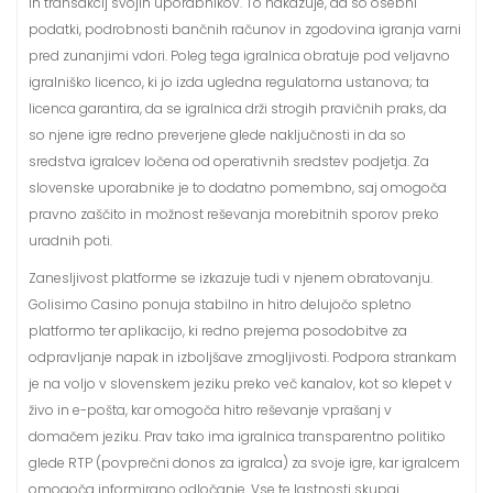
in transakcij svojih uporabnikov. To nakazuje, da so osebni
podatki, podrobnosti bančnih računov in zgodovina igranja varni
pred zunanjimi vdori. Poleg tega igralnica obratuje pod veljavno
igralniško licenco, ki jo izda ugledna regulatorna ustanova; ta
licenca garantira, da se igralnica drži strogih pravičnih praks, da
so njene igre redno preverjene glede naključnosti in da so
sredstva igralcev ločena od operativnih sredstev podjetja. Za
slovenske uporabnike je to dodatno pomembno, saj omogoča
pravno zaščito in možnost reševanja morebitnih sporov preko
uradnih poti.
Zanesljivost platforme se izkazuje tudi v njenem obratovanju.
Golisimo Casino ponuja stabilno in hitro delujočo spletno
platformo ter aplikacijo, ki redno prejema posodobitve za
odpravljanje napak in izboljšave zmogljivosti. Podpora strankam
je na voljo v slovenskem jeziku preko več kanalov, kot so klepet v
živo in e-pošta, kar omogoča hitro reševanje vprašanj v
domačem jeziku. Prav tako ima igralnica transparentno politiko
glede RTP (povprečni donos za igralca) za svoje igre, kar igralcem
omogoča informirano odločanje. Vse te lastnosti skupaj