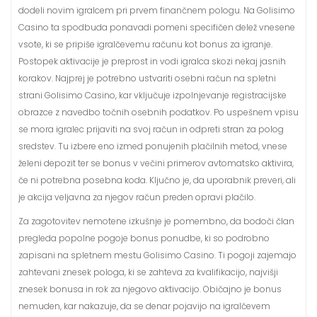
dodeli novim igralcem pri prvem finančnem pologu. Na Golisimo
Casino ta spodbuda ponavadi pomeni specifičen delež vnesene
vsote, ki se pripiše igralčevemu računu kot bonus za igranje.
Postopek aktivacije je preprost in vodi igralca skozi nekaj jasnih
korakov. Najprej je potrebno ustvariti osebni račun na spletni
strani Golisimo Casino, kar vključuje izpolnjevanje registracijske
obrazce z navedbo točnih osebnih podatkov. Po uspešnem vpisu
se mora igralec prijaviti na svoj račun in odpreti stran za polog
sredstev. Tu izbere eno izmed ponujenih plačilnih metod, vnese
želeni depozit ter se bonus v večini primerov avtomatsko aktivira,
če ni potrebna posebna koda. Ključno je, da uporabnik preveri, ali
je akcija veljavna za njegov račun preden opravi plačilo.
Za zagotovitev nemotene izkušnje je pomembno, da bodoči član
pregleda popolne pogoje bonus ponudbe, ki so podrobno
zapisani na spletnem mestu Golisimo Casino. Ti pogoji zajemajo
zahtevani znesek pologa, ki se zahteva za kvalifikacijo, najvišji
znesek bonusa in rok za njegovo aktivacijo. Običajno je bonus
nemuden, kar nakazuje, da se denar pojavijo na igralčevem