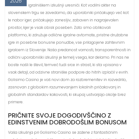
2026
igralniškem izkušnji uresniči. Kot vodilni akter na
slovenskem trgu se zavedamo, da uporabniki pričakujejo več kot
le nabor iger; pričakujejo zanesljiv, zabaven in nagrajevalen
prostor, kjer je vsak obisk poseben. Zato smo oblikovali
platformo, ki združuje odlične igralne avtomate, pristne družabne
igre in posebne bonusne ponudbe, vse prilagojene zahtevnim
igralcem iz Slovenije. Naša predanost varnosti, transparentnosti in
odlični uporabniški izkušnji je temelj vsega, kar delamo. Pri nas ne
boste našli le števil, temveč tudi srce in strast, ki sta vpisana v
vsak detajl, od odzivne straniške podpore do hitrih izplačil v evrih.
Golisimo Casino je vaš novi dom za razbremenitev in razvedrilo,
zasnovan z globokim razumevanjem lokalnih pričakovanj in
globalnih standardov kakovosti, ki skupaj ustvarjajo okolje brez
primere.
PRIČNITE SVOJE DOGODIVŠČINO Z
EDINSTVENIM DOBRODOŠLIM BONUSOM
Vaša izkušnja pri Golisimo Casino se zažene z fantastičnim