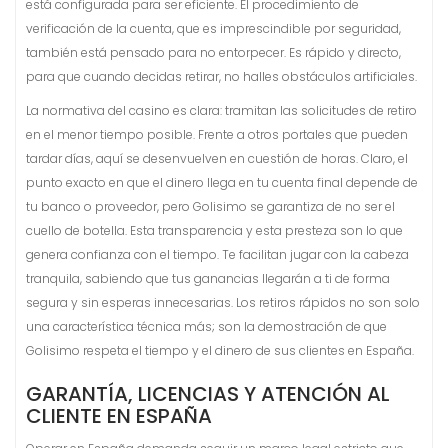
está configurada para ser eficiente. El procedimiento de
verificación de la cuenta, que es imprescindible por seguridad,
también está pensado para no entorpecer. Es rápido y directo,
para que cuando decidas retirar, no halles obstáculos artificiales.
La normativa del casino es clara: tramitan las solicitudes de retiro
en el menor tiempo posible. Frente a otros portales que pueden
tardar días, aquí se desenvuelven en cuestión de horas. Claro, el
punto exacto en que el dinero llega en tu cuenta final depende de
tu banco o proveedor, pero Golisimo se garantiza de no ser el
cuello de botella. Esta transparencia y esta presteza son lo que
genera confianza con el tiempo. Te facilitan jugar con la cabeza
tranquila, sabiendo que tus ganancias llegarán a ti de forma
segura y sin esperas innecesarias. Los retiros rápidos no son solo
una característica técnica más; son la demostración de que
Golisimo respeta el tiempo y el dinero de sus clientes en España.
GARANTÍA, LICENCIAS Y ATENCIÓN AL
CLIENTE EN ESPAÑA