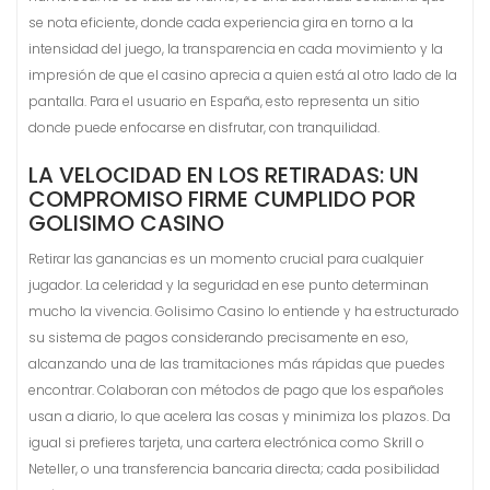
se nota eficiente, donde cada experiencia gira en torno a la
intensidad del juego, la transparencia en cada movimiento y la
impresión de que el casino aprecia a quien está al otro lado de la
pantalla. Para el usuario en España, esto representa un sitio
donde puede enfocarse en disfrutar, con tranquilidad.
LA VELOCIDAD EN LOS RETIRADAS: UN
COMPROMISO FIRME CUMPLIDO POR
GOLISIMO CASINO
Retirar las ganancias es un momento crucial para cualquier
jugador. La celeridad y la seguridad en ese punto determinan
mucho la vivencia. Golisimo Casino lo entiende y ha estructurado
su sistema de pagos considerando precisamente en eso,
alcanzando una de las tramitaciones más rápidas que puedes
encontrar. Colaboran con métodos de pago que los españoles
usan a diario, lo que acelera las cosas y minimiza los plazos. Da
igual si prefieres tarjeta, una cartera electrónica como Skrill o
Neteller, o una transferencia bancaria directa; cada posibilidad