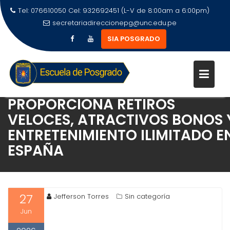
Tel: 076610050 Cel: 932692451 (L-V de 8:00am a 6:00pm)
secretariadireccionepg@unc.edu.pe
SIA POSGRADO
GOLISIMO CASINO
PROPORCIONA RETIROS
VELOCES, ATRACTIVOS BONOS 
ENTRETENIMIENTO ILIMITADO E
ESPAÑA
27
Jefferson Torres
Sin categoría
Jun