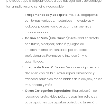
proveedor, tipo o popularidad, así que navegar por este catálogo
tan amplio resulta sencillo y agradable.
Tragamonedas y Jackpots:
Miles de tragaperras
con temas variados, mecánicas innovadoras y
jackpots progresivos que acumulan premios
impresionantes.
Casino en Vivo (Live Casino):
Actividad en directo
con ruleta, blackjack, bacará y juegos de
entretenimiento presentados por crupieres
profesionales. Promueve la interacción y la
autenticidad.
Juegos de Mesa Clásicos:
Versiones digitales y con
dealer en vivo de la ruleta europea, americana y
francesa, múltiples modalidades de blackjack, póker
tres, bacará y más.
Otras Categorías Especiales:
Una selección de
juegos de ruleta, video póker, rascas inmediatos y
otras opciones que aportan variedad a tu sesión.