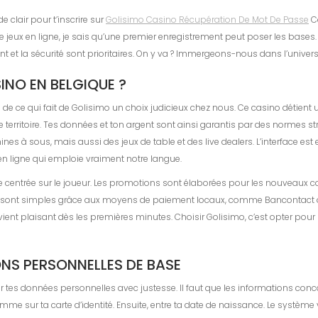
e clair pour t’inscrire sur
Golisimo Casino Récupération De Mot De Passe
Ca
jeux en ligne, je sais qu’une premier enregistrement peut poser les bases. I
nt et la sécurité sont prioritaires. On y va ? Immergeons-nous dans l’univer
NO EN BELGIQUE ?
de ce qui fait de Golisimo un choix judicieux chez nous. Ce casino détien
re territoire. Tes données et ton argent sont ainsi garantis par des normes st
s à sous, mais aussi des jeux de table et des live dealers. L’interface est en
n ligne qui emploie vraiment notre langue.
 centrée sur le joueur. Les promotions sont élaborées pour les nouveaux c
sont simples grâce aux moyens de paiement locaux, comme Bancontact ou Pa
devient plaisant dès les premières minutes. Choisir Golisimo, c’est opter pour
IONS PERSONNELLES DE BASE
ournir tes données personnelles avec justesse. Il faut que les informations co
sur ta carte d’identité. Ensuite, entre ta date de naissance. Le système 