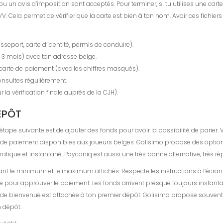
e ou un avis d’imposition sont acceptés. Pour terminer, si tu utilises une c
V. Cela permet de vérifier que la carte est bien à ton nom. Avoir ces fichie
sseport, carte d’identité, permis de conduire).
 3 mois) avec ton adresse belge.
a carte de paiement (avec les chiffres masqués).
onsultes régulièrement.
la vérification finale auprès de la CJH).
DÉPÔT
 L’étape suivante est de ajouter des fonds pour avoir la possibilité de parier
de paiement disponibles aux joueurs belges. Golisimo propose des options l
ratique et instantané. Payconiq est aussi une très bonne alternative, très 
t le minimum et le maximum affichés. Respecte les instructions à l’écran po
anque pour approuver le paiement. Les fonds arrivent presque toujours inst
fre de bienvenue est attachée à ton premier dépôt. Golisimo propose souve
n dépôt.