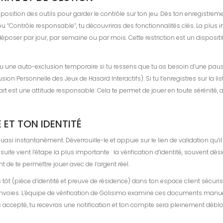
position des outils pour garder le contrôle sur ton jeu. Dès ton enregistreme
“Contrôle responsable”, tu découvriras des fonctionnalités clés. La plus im
poser par jour, par semaine ou par mois. Cette restriction est un dispositif
u une auto-exclusion temporaire si tu ressens que tu as besoin d’une pau
lusion Personnelle des Jeux de Hasard Interactifs). Si tu t’enregistres sur la 
part est une attitude responsable. Cela te permet de jouer en toute sérénité
 ET TON IDENTITÉ
si instantanément. Déverrouille-le et appuie sur le lien de validation qu’il 
 suite vient l’étape la plus importante : la vérification d’identité, souven
t de te permettre jouer avec de l’argent réel.
tôt (pièce d’identité et preuve de résidence) dans ton espace client sécurisé
l’envoies. L’équipe de vérification de Golisimo examine ces documents manuel
s accepté, tu recevras une notification et ton compte sera pleinement débloq