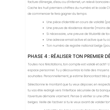
facture d’énergie, d’eau ou d’internet, un relevé bancair
Cache les huit premiers chiffres du numéro et le code CV
de commencer te fera gagner du temps.
Une pièce d’identité en cours de validité (pa
Une preuve de résidence récente (moins de
Si nécessaire, une preuve de titularité de t
Une adresse email active et active que tu c
Ton numéro de registre national belge (pour 
PHASE 4 : RÉALISER TON PREMIER 
Toutes nos félicitations, ton compte est validé et actif !
espace personnel. Tu y découvriras la liste des moyens 
souhaites. Personnellement, je estime Bancontact très p
Sélectionne le montant que tu veux déposer, en respectan
tu vas être redirigé vers l’interface sécurisée de ta b
l’aventure démarre vraiment. Pense à vérifier si une of
belges. Veille de l’activer si tu le veux avant de valider to