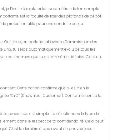
nt, je t’incite à explorer les paramètres de ton compte
portante est la faculté de fixer des plafonds de dépôt.
 de protection utile pour une conduite de jeu
se. Golisimo, en partenariat avec la Commission des
liste EPIS, tu seras automatiquement exclu de tous les
, avec des normes que tu as toi-même définies. C’est un
contient. Cette action confirme que tu es bien le
t désignée “KYC” (Know Your Customer). Conformément à la
. Le processus est simple : tu sélectionnes le type de
lement, dans le respect de ta confidentialité. Cela peut
ué. C’est la dernière étape avant de pouvoir jouer.