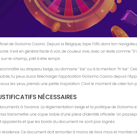
e officiel de Golisimo Casino. Depuis la Belgique, tape l’URL dans ton navigat
rire. Il est en général facile à voir, de couleur vive, avec un texte comme “S
ra sur-le-champ, prêt à être rempli.
a reconnaître au drapeau belge, au domaine “.be” ou à la mention “fr-be”. Cel
obile, tu peux aussi télécharger l’application Golisimo Casino depuis l’App 
 sous les yeux, prends une petite inspiration. C’est le moment de créer ton pr
JUSTIFICATIFS NÉCESSAIRES
ocuments à l’avance. La réglementation belge et la politique de Golisimo exi
ras transmettre une copie lisible d’une pièce d’identité officielle. Un passe
ont apparents et que les bords du document ne sont pas rognés.
 de résidence. Ce document doit remonter à moins de trois mois et montrer 