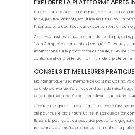
EXPLORER LA PLATEFORME APRÈS I
Une fois ton dépôt effectué, le monde de Golisimo Casin
table, jeux live, jackpots, etc. Utilise les filtres pour 
l’interface. La plupart des jeux existent en version démo g
Observe aussi les autres sections du site. La page des
“Mon Compte” est ton centre de contrôle. Tu peux y visua
informations sur le programme de fidélité, s’il existe. C
confiance et de profiter au maximum de la plateforme.
CONSEILS ET MEILLEURES PRATIQ
Maintenant que tu es membre de Golisimo Casino, voici q
celui de bienvenue. Saisir les conditions de mise (wager)
de jeu. Les machines à sous sont divertissantes, mais un
Gère ton budget de jeu avec sagesse. Fixez à l’avance le m
clé pour que le plaisir dure. Utilise l’historique de ton
Ils sont là pour ça et leur expertise peut te faire gagner
responsable et profite de chaque moment sur la platef