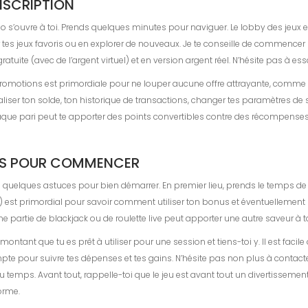
NSCRIPTION
o s’ouvre à toi. Prends quelques minutes pour naviguer. Le lobby des jeux e
repérer tes jeux favoris ou en explorer de nouveaux. Je te conseille de commenc
ratuite (avec de l’argent virtuel) et en version argent réel. N’hésite pas à es
 promotions est primordiale pour ne louper aucune offre attrayante, comme
liser ton solde, ton historique de transactions, changer tes paramètres de 
haque pari peut te apporter des points convertibles contre des récompenses. C
UES POUR COMMENCER
uelques astuces pour bien démarrer. En premier lieu, prends le temps de li
 est primordial pour savoir comment utiliser ton bonus et éventuellement ret
e partie de blackjack ou de roulette live peut apporter une autre saveur à t
ontant que tu es prêt à utiliser pour une session et tiens-toi y. Il est faci
 compte pour suivre tes dépenses et tes gains. N’hésite pas non plus à contac
 du temps. Avant tout, rappelle-toi que le jeu est avant tout un divertissemen
orme.