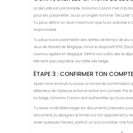
La sécurité est primordiale. Golisimo Casino met à ta dis
pour les paramétrer. Sous un onglet nommé “Sécurité” ou 
Tu peux définir un seuil maximum que tu es autorisé à dé
responsable.
Tu peux aussi paramétrer des alertes de temps de jeu o
Jeux de Hasard de Belgique, inclut le dispositif EPIS (Exc
casinos agréés en Belgique. Définir ces outils dès le dé
élément que j’apprécie sur cette site belge.
ÉTAPE 3 : CONFIRMER TON COMPTE
Après avoir envoyé, tu auras un email de confirmation qua
détenteur de l’adresse email et active ton compte. Par la
loi belge, Golisimo Casino doit authentifier qui tu es avan
Tu seras invité télécharger les documents préparés plus 
document, tu désignes le fichier sur ton appareil et tu 
durer quelques heures, parfois un jour ouvrable. Une foi