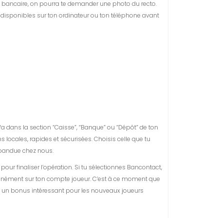
arte bancaire, on pourra te demander une photo du recto.
rs disponibles sur ton ordinateur ou ton téléphone avant
. Va dans la section “Caisse”, “Banque” ou “Dépôt” de ton
ocales, rapides et sécurisées. Choisis celle que tu
répandue chez nous.
ur finaliser l’opération. Si tu sélectionnes Bancontact,
antanément sur ton compte joueur. C’est à ce moment que
nt un bonus intéressant pour les nouveaux joueurs