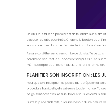
Ce qu’il faut faire en premier est de te rendre sur le sit
d’accueil colorée et animée. Cherche le bouton pour t’insc
sans tarder, c’est la porte d’entrée. Le formulaire s’ouvri
Assure-toi d’être sur la version belge du site. Tu peux l
paiement locaux et le support en français. Si tu es sur m
même, adapté pour l’écran tactile. Une fois le formulaire
PLANIFIER SON INSCRIPTION : LES 
Pour que ton inscription se passe bien, prépare-toi tes d
procédure habituelle, elle préserve tout le monde. Tu dev
belge sont acceptés. Assure-toi que tous les détails s
Outre la pièce d’identité, tu auras besoin d’une preuve