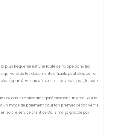
 la plus fréquente est une faute de frappe dans les
 qui varie de tes documents officiels peut stopper la
rables (spam). Au cas où tu ne le trouverais pas, tu peux
 Dans ce cas, tu obtiendras généralement un email qui te
avec un mode de paiement pour ton premier dépôt, vérifie
 soit, le service client de Golisimo, joignable par