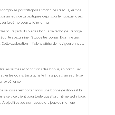
st organisé par catégories : machines à sous, jeux de
er par un jeu que tu pratiques déjà pour te habituer avec
sayer la démo pour te faire la main.
 des tours gratuits ou des bonus de recharge. La page
sécurité et examiner l’état de tes bonus. Examine aux
ette exploration initiale te offrira de naviguer en toute
re les termes et conditions des bonus, en particulier
irer tes gains. Ensuite, ne te limite pas à un seul type
on expérience.
le de se laisser emporter, mais une bonne gestion est la
ter le service client pour toute question, même technique.
t. L’objectif est de s’amuser, alors joue de manière