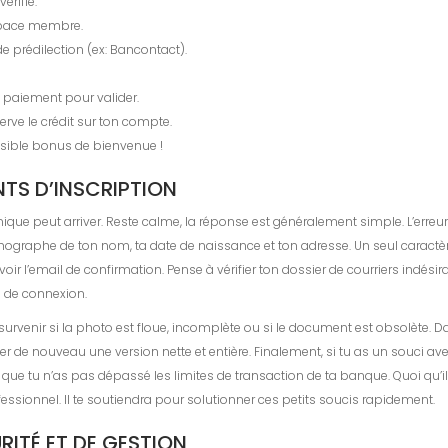
érifié.
espace membre.
 prédilection (ex: Bancontact).
 paiement pour valider.
erve le crédit sur ton compte.
ssible bonus de bienvenue !
TS D’INSCRIPTION
que peut arriver. Reste calme, la réponse est généralement simple. L’erreur
ographe de ton nom, ta date de naissance et ton adresse. Un seul caractère
oir l’email de confirmation. Pense à vérifier ton dossier de courriers indési
e de connexion.
ut survenir si la photo est floue, incomplète ou si le document est obsolète.
ger de nouveau une version nette et entière. Finalement, si tu as un souci 
ue tu n’as pas dépassé les limites de transaction de ta banque. Quoi qu’il en
ssionnel. Il te soutiendra pour solutionner ces petits soucis rapidement.
RITÉ ET DE GESTION