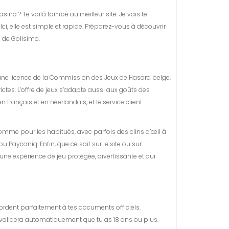
sino ? Te voilà tombé au meilleur site. Je vais te
ci, elle est simple et rapide. Préparez-vous à découvrir
s de Golisimo.
t une licence de la Commission des Jeux de Hasard belge.
rictes. L’offre de jeux s’adapte aussi aux goûts des
 français et en néerlandais, et le service client
omme pour les habitués, avec parfois des clins d’œil à
yconiq. Enfin, que ce soit sur le site ou sur
 une expérience de jeu protégée, divertissante et qui
ncordent parfaitement à tes documents officiels.
validera automatiquement que tu as 18 ans ou plus.