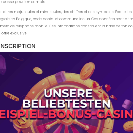
 de passe pour ton compte.
s lettres majuscules et minuscules, des chiffres et des symboles. Écarte 
intégrale en Belgique, code postal et commune inclus. Ces données sont prim
numéro de téléphone mobile. Ces informations constituent la base de ton com
offre exclusive.
’INSCRIPTION