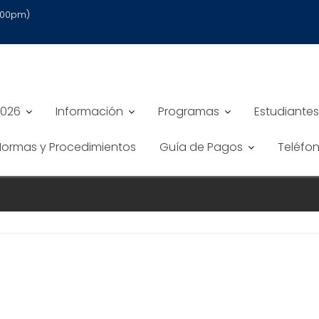
6:00pm)
2026
Información
Programas
Estudiantes
 Normas y Procedimientos
Guía de Pagos
Teléfo
INSTRUCTIONS ÉTAPE PAR ÉTAPE