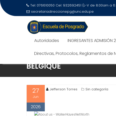
Tel: 076610050 Cel: 932692451 (L-V de 8:00am a 
secretariadireccionepg@unc.edu.pe
Autoridades
INGRESANTES ADMISIÓN 
Directivas, Protocolos, Reglamentos de
TUTORIEL D’ADHÉSION : 
BELGIQUE
27
Jefferson Torres
Sin categoría
Jun
2026