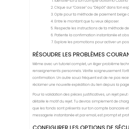
Identifie-toi à ton compte Golisimo Casino v
Clique sur “Caisse” ou “Dépôt” dans ton 
Opte pour ta méthode de paiement belge de
Entre le montant que tu veux déposer.
Respecte les instructions de ta méthode de
Patiente la confirmation instantanée et obs
Explore les promotions pour activer un po
RÉSOUDRE LES PROBLÈMES COURAN
Même avec un tutoriel complet, un léger problème techni
renseignements personnels. Vérifie soigneusement l’orth
confirmation. Un autre souci fréquent est de ne pas recev
réclamer une nouvelle expédition du lien depuis la pag
Pour la validation des pièces justificatives, un rejet pe
détaille le motif du rejet. Tu devras simplement de char
que les fonds sont présents sur ton compte bancaire et q
messagerie instantanée et par email, est prompt et profe
CONFIGURER LES OPTIONS DE SÉCU