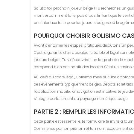
Salut à toi, prochain joueur belge ! Tu recherches un guid
montrer comment faire, pas à pas. En tant que fervent de 
une interface faite pour les joueurs belges, où le agréme
POURQUOI CHOISIR GOLISIMO CASI
Avant d’entamer les étapes pratiques, discutons un peu 
C’est la garantie d’un opérateur crédible et légal sur not
joueurs belges. Tu y découvriras un large choix de machine
comprend bien nos habitudes locales. C’est un casino e
Au-delà du cadre légal, Golisimo mise sur une approche
des événements typiquement belges. Dépôts et retraits 
l’application mobile, la navigation est intuitive. Le jeu 
s’intègre parfaitement au paysage numérique belge.
PARTIE 2 : REMPLIR LES INFORMAT
Cette partie est essentielle. Le formulaire te invite à f
Commence par ton prénom et ton nom, exactement comme 