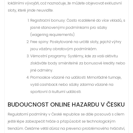
lokálními vývojáři, což naznačuje, že můžete objevovat exkluzivní
sloty, které jinde neuvidíte.
Registrační bonusy: Často rozdělené do více vkladů, s
jasně stanovenými podmínkami pro sázky
(wagering requirements).
Free spiny: Poskytované na určité sloty, jejichž výhry
jsou vázány obratovým podmínkám.
Věrnostní programy: Systémy, kde za vaši aktivitu
získáváte body směnitelné za bonusové kredity nebo
jiné odměny.
Promoakce vázané na události: Mimořádné turnaje,
vyšší cashback nebo sázky zdarma vázané na
sportovní či kulturní události.
BUDOUCNOST ONLINE HAZARDU V ČESKU
Regulatorní podmínky v České republice se dále posouvá s cílem
ještě lépe zabezpečit hráče a přizpůsobit se technologickým
trendům. Čekáme větší důraz na prevenci problémového hráčství,