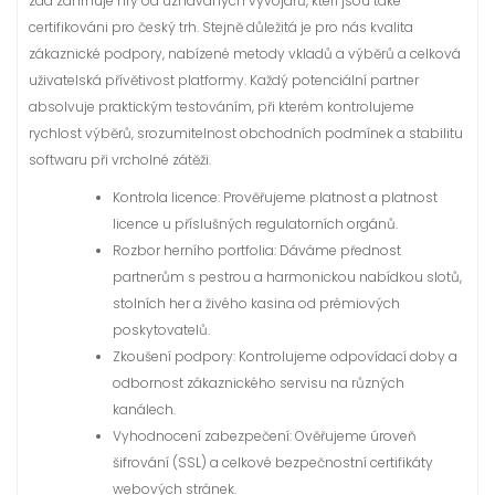
zda zahrnuje hry od uznávaných vývojářů, kteří jsou také
certifikováni pro český trh. Stejně důležitá je pro nás kvalita
zákaznické podpory, nabízené metody vkladů a výběrů a celková
uživatelská přívětivost platformy. Každý potenciální partner
absolvuje praktickým testováním, při kterém kontrolujeme
rychlost výběrů, srozumitelnost obchodních podmínek a stabilitu
softwaru při vrcholné zátěži.
Kontrola licence: Prověřujeme platnost a platnost
licence u příslušných regulatorních orgánů.
Rozbor herního portfolia: Dáváme přednost
partnerům s pestrou a harmonickou nabídkou slotů,
stolních her a živého kasina od prémiových
poskytovatelů.
Zkoušení podpory: Kontrolujeme odpovídací doby a
odbornost zákaznického servisu na různých
kanálech.
Vyhodnocení zabezpečení: Ověřujeme úroveň
šifrování (SSL) a celkové bezpečnostní certifikáty
webových stránek.