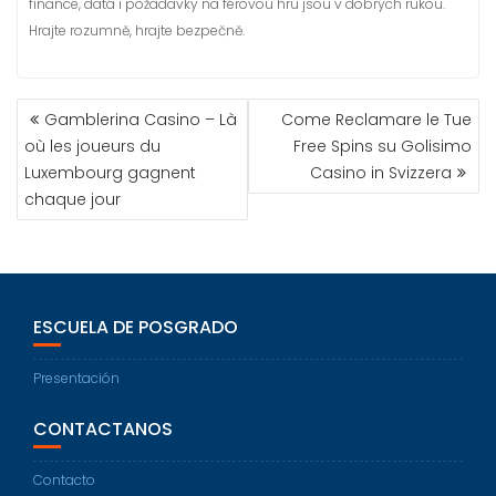
finance, data i požadavky na férovou hru jsou v dobrých rukou.
Hrajte rozumně, hrajte bezpečně.
Gamblerina Casino – Là
Come Reclamare le Tue
où les joueurs du
Free Spins su Golisimo
Luxembourg gagnent
Casino in Svizzera
chaque jour
ESCUELA DE POSGRADO
Presentación
CONTACTANOS
Contacto