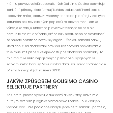
Hrání u provozovatelů doporučených Golisimo Casino poskytuje
konkrétní přínosy, které formují každou oblast vaší herní session.
Především máte jistotu, že všechny transakce probíhají v českých
korunách bez neviditelných poplatků za převod měn. Daň ze
výher je za vás již uhrazena provozovatelem, takže se o nic
nemusíte starat. V případě jakéhokoliv sporu nebo nesrovnalostí
se můžete obrátit na nezávislý orgán – Českou národní banku,
která dohlíží na dodržování pravidel. Licencovaní poskytovatelé
také musí mít jasné a veřejně dostupné obchodní podmínky. To
minimalizuje riziko nepříjemných překvapení spojených se
sázkami nebo bonusy. Vaše osobní data jsou navíc chráněna dle
přísných evropských nařízení GDPR.
JAKÝM ZPŮSOBEM GOLISIMO CASINO
SELEKTUJE PARTNERY
Náš interní proces výběru je důkladný a vícevrstvý. Hlavním a
nutným kritériem je logicky platná česká licence. To je však jen
výchozí bod. Dále podrobně analyzujeme herní nabídku partnera,