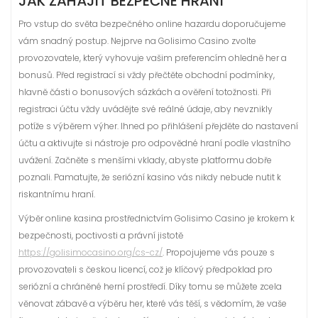
JAK ZAHÁJIT BEZPEČNÉ HRANÍ
Pro vstup do světa bezpečného online hazardu doporučujeme
vám snadný postup. Nejprve na Golisimo Casino zvolte
provozovatele, který vyhovuje vašim preferencím ohledně her a
bonusů. Před registrací si vždy přečtěte obchodní podmínky,
hlavně části o bonusových sázkách a ověření totožnosti. Při
registraci účtu vždy uvádějte své reálné údaje, aby nevznikly
potíže s výběrem výher. Ihned po přihlášení přejděte do nastavení
účtu a aktivujte si nástroje pro odpovědné hraní podle vlastního
uvážení. Začněte s menšími vklady, abyste platformu dobře
poznali. Pamatujte, že seriózní kasino vás nikdy nebude nutit k
riskantnímu hraní.
Výběr online kasina prostřednictvím Golisimo Casino je krokem k
bezpečnosti, poctivosti a právní jistotě
https://golisimocasino.org/cs-cz/
. Propojujeme vás pouze s
provozovateli s českou licencí, což je klíčový předpoklad pro
seriózní a chráněné herní prostředí. Díky tomu se můžete zcela
věnovat zábavě a výběru her, které vás těší, s vědomím, že vaše