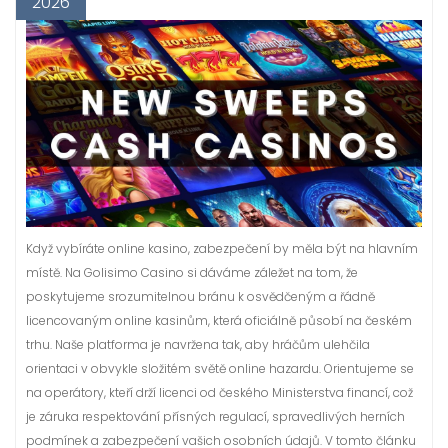
2026
Když vybíráte online kasino, zabezpečení by měla být na hlavním
místě. Na Golisimo Casino si dáváme záležet na tom, že
poskytujeme srozumitelnou bránu k osvědčeným a řádně
licencovaným online kasinům, která oficiálně působí na českém
trhu. Naše platforma je navržena tak, aby hráčům ulehčila
orientaci v obvykle složitém světě online hazardu. Orientujeme se
na operátory, kteří drží licenci od českého Ministerstva financí, což
je záruka respektování přísných regulací, spravedlivých herních
podmínek a zabezpečení vašich osobních údajů. V tomto článku