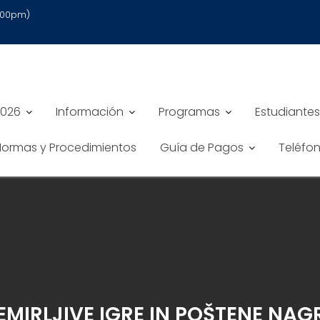
6:00pm)
2026
Información
Programas
Estudiantes
 Normas y Procedimientos
Guía de Pagos
Teléfo
MIRLJIVE IGRE IN POŠTENE NAG