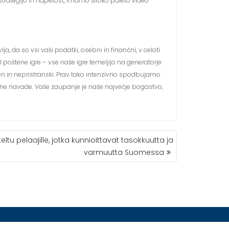
a strategijo in napetost, imamo široko paleto video
, da so vsi vaši podatki, osebni in finančni, v celoti
l poštene igre – vse naše igre temeljijo na generatorje
ljučen in nepristranski. Prav tako intenzivno spodbujamo
alne navade. Vaše zaupanje je naše največje bogastvo,
ltu pelaajille, jotka kunnioittavat tasokkuutta ja
varmuutta Suomessa