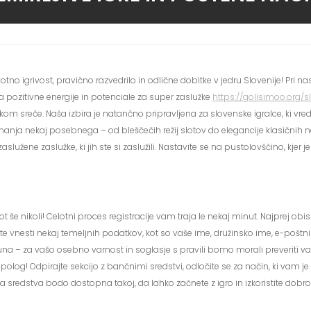
otno igrivost, pravično razvedrilo in odlične dobitke v jedru Slovenije! Pri 
 pozitivne energije in potenciale za super zaslužke
https://golisimoo.org/sl
 sreče. Naša izbira je natančno pripravljena za slovenske igralce, ki vred
nanja nekaj posebnega – od bleščečih režij slotov do elegancije klasičnih n
aslužene zaslužke, ki jih ste si zaslužili. Nastavite se na pustolovščino, kjer 
 še nikoli! Celotni proces registracije vam traja le nekaj minut. Najprej obis
morate vnesti nekaj temeljnih podatkov, kot so vaše ime, družinsko ime, e-poš
ačuna – za vašo osebno varnost in soglasje s pravili bomo morali preveriti v
polog! Odpirajte sekcijo z bančnimi sredstvi, odločite se za način, ki vam j
na sredstva bodo dostopna takoj, da lahko začnete z igro in izkoristite dobr