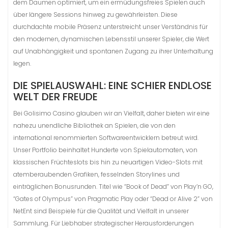
dem Daumen optimiert, um ein ermüdungsfreies Spielen auch
über längere Sessions hinweg zu gewährleisten. Diese
durchdachte mobile Präsenz unterstreicht unser Verständnis für
den modernen, dynamischen Lebensstil unserer Spieler, die Wert
auf Unabhängigkeit und spontanen Zugang zu ihrer Unterhaltung
legen.
DIE SPIELAUSWAHL: EINE SCHIER ENDLOSE
WELT DER FREUDE
Bei Golisimo Casino glauben wir an Vielfalt, daher bieten wir eine
nahezu unendliche Bibliothek an Spielen, die von den
international renommierten Softwareentwicklern betreut wird.
Unser Portfolio beinhaltet Hunderte von Spielautomaten, von
klassischen Früchteslots bis hin zu neuartigen Video-Slots mit
atemberaubenden Grafiken, fesselnden Storylines und
einträglichen Bonusrunden. Titel wie “Book of Dead” von Play’n GO,
“Gates of Olympus” von Pragmatic Play oder “Dead or Alive 2” von
NetEnt sind Beispiele für die Qualität und Vielfalt in unserer
Sammlung. Für Liebhaber strategischer Herausforderungen