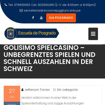
Tel: 076610050 Cel: 932692451 (L-V de 8:00am a 6:00pm)
secretariadireccionepg@unc.edu.pe
SIA POSGRADO
GOLISIMO SPIELCASINO –
UNBEGRENZTES SPIELEN UND
SCHNELL AUSZAHLEN IN DER
SCHWEIZ
27
Jefferson Torres
Sin categoría
Jun
Herzlich willkommen in einer Welt, in der
Spielunterhaltung und zügige Auszahlungen