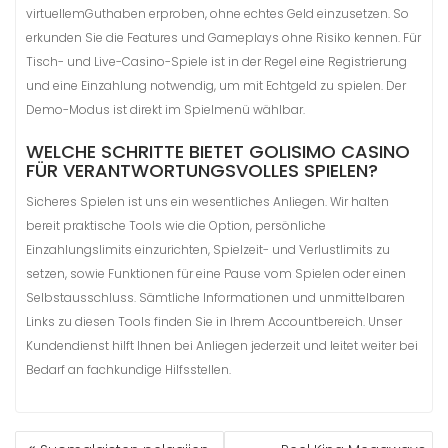
virtuellemGuthaben erproben, ohne echtes Geld einzusetzen. So
erkunden Sie die Features und Gameplays ohne Risiko kennen. Für
Tisch- und Live-Casino-Spiele ist in der Regel eine Registrierung
und eine Einzahlung notwendig, um mit Echtgeld zu spielen. Der
Demo-Modus ist direkt im Spielmenü wählbar.
WELCHE SCHRITTE BIETET GOLISIMO CASINO
FÜR VERANTWORTUNGSVOLLES SPIELEN?
Sicheres Spielen ist uns ein wesentliches Anliegen. Wir halten
bereit praktische Tools wie die Option, persönliche
Einzahlungslimits einzurichten, Spielzeit- und Verlustlimits zu
setzen, sowie Funktionen für eine Pause vom Spielen oder einen
Selbstausschluss. Sämtliche Informationen und unmittelbaren
Links zu diesen Tools finden Sie in Ihrem Accountbereich. Unser
Kundendienst hilft Ihnen bei Anliegen jederzeit und leitet weiter bei
Bedarf an fachkundige Hilfsstellen.