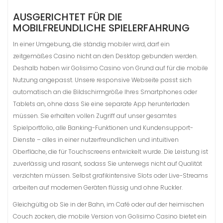
AUSGERICHTET FÜR DIE
MOBILFREUNDLICHE SPIELERFAHRUNG
In einer Umgebung, die ständig mobiler wird, darf ein
zeitgemäßes Casino nicht an den Desktop gebunden werden.
Deshalb haben wir Golisimo Casino von Grund auf für die mobile
Nutzung angepasst. Unsere responsive Webseite passt sich
automatisch an die Bildschirmgröße Ihres Smartphones oder
Tablets an, ohne dass Sie eine separate App herunterladen
müssen. Sie erhalten vollen Zugriff auf unser gesamtes
Spielportfolio, alle Banking-Funktionen und Kundensupport-
Dienste – alles in einer nutzerfreundlichen und intuitiven
Oberfläche, die für Touchscreens entwickelt wurde. Die Leistung ist
zuverlässig und rasant, sodass Sie unterwegs nicht auf Qualität
verzichten müssen. Selbst grafikintensive Slots oder Live-Streams
arbeiten auf modernen Geräten flüssig und ohne Ruckler.
Gleichgültig ob Sie in der Bahn, im Café oder auf der heimischen
Couch zocken, die mobile Version von Golisimo Casino bietet ein