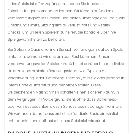
jedes Spiels ist offen zugänglich, sodass Sie fundierte
Entscheidungen vornehmen können. Wir fördern außerdem
verantwortungsvolles Spielen und bieten umfangreiche Tools, wie
Einzahlungslimits, Sitzungslimits, Verlustlimits und Reality-
Checks, um unseren Spielern zu helfen, die Kontrolle über ihre
Spielgewohnheiten zu behalten.
Bei Golisimo Casino können Sie sich voll und ganz auf den Spaß
einlassen, während wir uns um den Rest kümmern. Unser
verantwortungsvolles Spielen-Menü bietet darüber hinaus direkte
Links zu renommierten Beratungsstellen wie “Spielen mit
Verantwortung” oder “Gambling Therapy”, falls Sie oder jemand in
Ihrem Umfeld Unterstützung benötigen sollten. Diese
weitreichenden Maßnahmen schaffen einen sicheren Raum, in
dem Vergnügen im Vordergrund steht, ohne dass Sicherheits-
oder Fairnessbedenken diesen Genuss beeinträchtigen könnten.
Wir vertrauen darauf, dass erst diese fundierte Basis ein wirklich
entspanntes und enthusiastisches Spielerlebnis erlaubt.