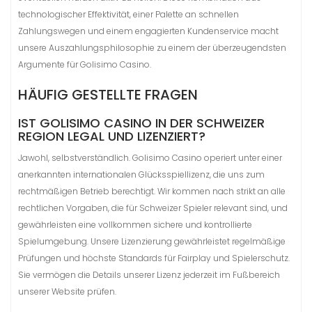
technologischer Effektivität, einer Palette an schnellen
Zahlungswegen und einem engagierten Kundenservice macht
unsere Auszahlungsphilosophie zu einem der überzeugendsten
Argumente für Golisimo Casino.
HÄUFIG GESTELLTE FRAGEN
IST GOLISIMO CASINO IN DER SCHWEIZER
REGION LEGAL UND LIZENZIERT?
Jawohl, selbstverständlich. Golisimo Casino operiert unter einer
anerkannten internationalen Glücksspiellizenz, die uns zum
rechtmäßigen Betrieb berechtigt. Wir kommen nach strikt an alle
rechtlichen Vorgaben, die für Schweizer Spieler relevant sind, und
gewährleisten eine vollkommen sichere und kontrollierte
Spielumgebung. Unsere Lizenzierung gewährleistet regelmäßige
Prüfungen und höchste Standards für Fairplay und Spielerschutz.
Sie vermögen die Details unserer Lizenz jederzeit im Fußbereich
unserer Website prüfen.