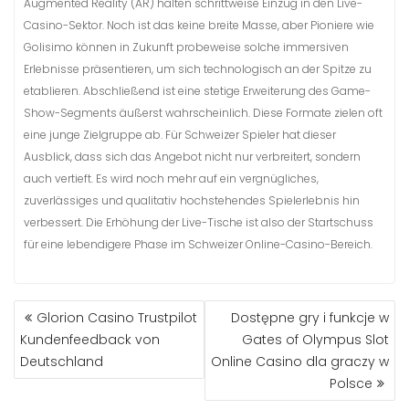
Augmented Reality (AR) halten schrittweise Einzug in den Live-
Casino-Sektor. Noch ist das keine breite Masse, aber Pioniere wie
Golisimo können in Zukunft probeweise solche immersiven
Erlebnisse präsentieren, um sich technologisch an der Spitze zu
etablieren. Abschließend ist eine stetige Erweiterung des Game-
Show-Segments äußerst wahrscheinlich. Diese Formate zielen oft
eine junge Zielgruppe ab. Für Schweizer Spieler hat dieser
Ausblick, dass sich das Angebot nicht nur verbreitert, sondern
auch vertieft. Es wird noch mehr auf ein vergnügliches,
zuverlässiges und qualitativ hochstehendes Spielerlebnis hin
verbessert. Die Erhöhung der Live-Tische ist also der Startschuss
für eine lebendigere Phase im Schweizer Online-Casino-Bereich.
Glorion Casino Trustpilot
Dostępne gry i funkcje w
Kundenfeedback von
Gates of Olympus Slot
Deutschland
Online Casino dla graczy w
Polsce