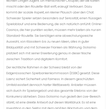
rechten Dingen zugeht. Ein menschlicher Croupier, der die Karten
mischt oder den Roulette-Ball wirft, erzeugt Vertrauen. Dazu
kommt der soziale Aspekt, ein kleiner Plausch über den Chat.
Schweizer Spieler setzen besonders auf Seriosität, einen flüssigen
Spielablauf und eine Bedienung, die sich natürlich anfühlt. Online-
Casinos, die hier punkten wollen, müssen mehr bieten als nur ein
Standard-Roulette. Sie benötigen eine abwechslungsreiche
Auswahl, von Klassikern bis zu neuen Ideen, alles in guter
Bildqualität und mit Schweizer Franken als Währung. Golisimo
platziert sich mit seiner Erweiterung genau in dieser Nische
zwischen Tradition und digitalem Komfort.
Der rechtliche Rahmen in der Schweiz bleibt von der
Eidgenössischen Spielbankenkommission (ESBK) gesetzt. Diese
Lizenz sichert Sicherheit und Fairness. In diesem geschützten
Umfeld existiert dennoch harter Wettbewerb. Anbieter müssen
sich durch ihr Spielangebot und das gesamte Erlebnis von der
Konkurrenz abheben. Dass Golisimo nun gezielt den Live-Bereich
stärkt, ist eine direkte Antwort auf diesen Marktdruck. Es ist eine
Investition in den Sektor mit dem größten Wachstum und dem