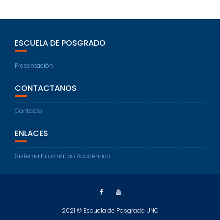
ESCUELA DE POSGRADO
Presentación
CONTACTANOS
Contacto
ENLACES
Sistema Informático Académico
2021 © Escuela de Posgrado UNC