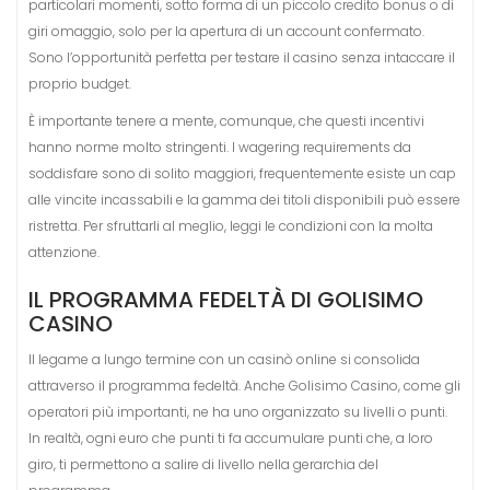
particolari momenti, sotto forma di un piccolo credito bonus o di
giri omaggio, solo per la apertura di un account confermato.
Sono l’opportunità perfetta per testare il casino senza intaccare il
proprio budget.
È importante tenere a mente, comunque, che questi incentivi
hanno norme molto stringenti. I wagering requirements da
soddisfare sono di solito maggiori, frequentemente esiste un cap
alle vincite incassabili e la gamma dei titoli disponibili può essere
ristretta. Per sfruttarli al meglio, leggi le condizioni con la molta
attenzione.
IL PROGRAMMA FEDELTÀ DI GOLISIMO
CASINO
Il legame a lungo termine con un casinò online si consolida
attraverso il programma fedeltà. Anche Golisimo Casino, come gli
operatori più importanti, ne ha uno organizzato su livelli o punti.
In realtà, ogni euro che punti ti fa accumulare punti che, a loro
giro, ti permettono a salire di livello nella gerarchia del