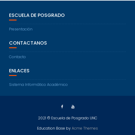
ESCUELA DE POSGRADO
Presentación
CONTACTANOS
Contacto
ENLACES
Sistema Informático Académico
2021 © Escuela de Posgrado UNC
Education Base by
Acme Themes