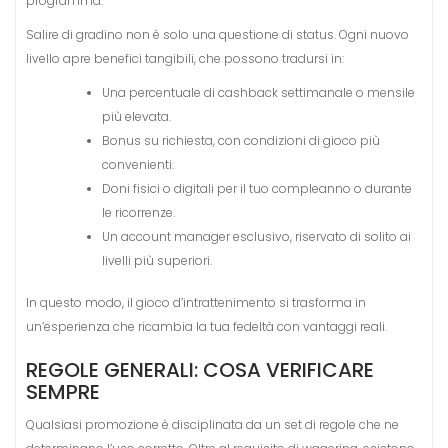
programma.
Salire di gradino non è solo una questione di status. Ogni nuovo
livello apre benefici tangibili, che possono tradursi in:
Una percentuale di cashback settimanale o mensile
più elevata.
Bonus su richiesta, con condizioni di gioco più
convenienti.
Doni fisici o digitali per il tuo compleanno o durante
le ricorrenze.
Un account manager esclusivo, riservato di solito ai
livelli più superiori.
In questo modo, il gioco d’intrattenimento si trasforma in
un’esperienza che ricambia la tua fedeltà con vantaggi reali.
REGOLE GENERALI: COSA VERIFICARE
SEMPRE
Qualsiasi promozione è disciplinata da un set di regole che ne