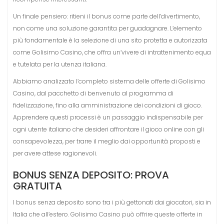
Un finale pensiero: ritieni il bonus come parte dell’divertimento,
non come una soluzione garantita per guadagnare. L’elemento
più fondamentale è la selezione di una sito protetta e autorizzata
come Golisimo Casino, che offra un’vivere di intrattenimento equa
e tutelata per la utenza italiana.
Abbiamo analizzato l’completo sistema delle offerte di Golisimo
Casino, dal pacchetto di benvenuto al programma di
fidelizzazione, fino alla amministrazione dei condizioni di gioco.
Apprendere questi processi è un passaggio indispensabile per
ogni utente italiano che desideri affrontare il gioco online con gli
consapevolezza, per trarre il meglio dai opportunità proposti e
per avere attese ragionevoli.
BONUS SENZA DEPOSITO: PROVA
GRATUITA
I bonus senza deposito sono tra i più gettonati dai giocatori, sia in
Italia che all’estero. Golisimo Casino può offrire queste offerte in