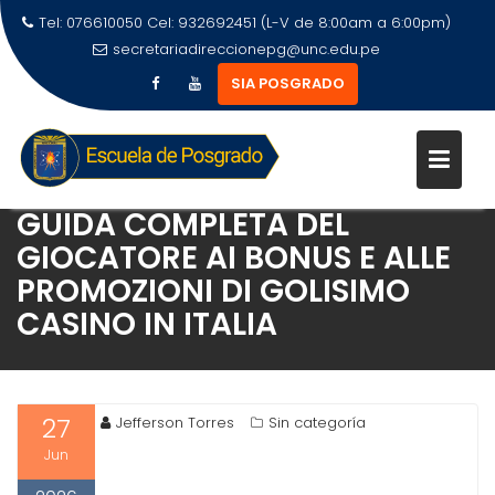
Tel: 076610050 Cel: 932692451 (L-V de 8:00am a 6:00pm)
secretariadireccionepg@unc.edu.pe
SIA POSGRADO
GUIDA COMPLETA DEL
GIOCATORE AI BONUS E ALLE
PROMOZIONI DI GOLISIMO
CASINO IN ITALIA
27
Jefferson Torres
Sin categoría
Jun