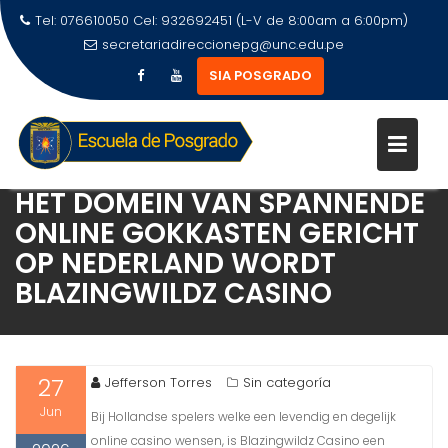
Tel: 076610050 Cel: 932692451 (L-V de 8:00am a 6:00pm)
secretariadireccionepg@unc.edu.pe
SIA POSGRADO
HET DOMEIN VAN SPANNENDE
ONLINE GOKKASTEN GERICHT
OP NEDERLAND WORDT
BLAZINGWILDZ CASINO
27
Jefferson Torres
Sin categoría
Jun
Bij Hollandse spelers welke een levendig en degelijk
online casino wensen, is Blazingwildz Casino een