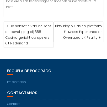
klassieke als de hedendaagse casinospeler ruimschoots keuze
heeft.
De sensatie van de kans
Kitty Bingo Casino platform
en beveiliging bij 888
Flawless Experience or
Casino gericht op spelers
Overrated UK Reality
uit Nederland
ESCUELA DE POSGRADO
Presentación
CONTACTANOS
Contacto