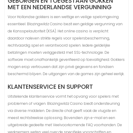
GEBORGEN EN TOEGESTAAN GOKKEN
MET EEN NEDERLANDSE VERGUNNING
Voor Hollandse gokkers is een wettige en veilige spelomgeving
essentieel. Blazingwildz Casino bezit een geldige vergunning van
de Kansspelautoriteit (KSA). Het online casino is verplicht
daardoor naleven strikte regels voor spelersbescherming,
rechtvaardig spel en verantwoord spelen. Iedere geldelijke
betalingen moeten veiliggesteld met SSL-technologie. De
software moet onafhankelijk geverifieerd op toevalligheid. Gokkers
mogen erop vertrouwen dat zijn privé gegevens en fondsen
beschermd blijven. De uitgangen van de games zijn geheel eerlijk.
KLANTENSERVICE EN SUPPORT
Uitstekende klantenservice vormt het opvang voor spelers met
problemen of vragen. Blazingwildz Casino biedt ondersteuning
via diverse middelen. De directe chat geeft vaak de vlugste en
meest rechtstreekse oplossing. Bovendien zijn e-mail en een
uitgebreide gedeelte met Veelvoorkomende FAQ voorhanden. De
werknemers weten veel over de specifieke voorschriften en