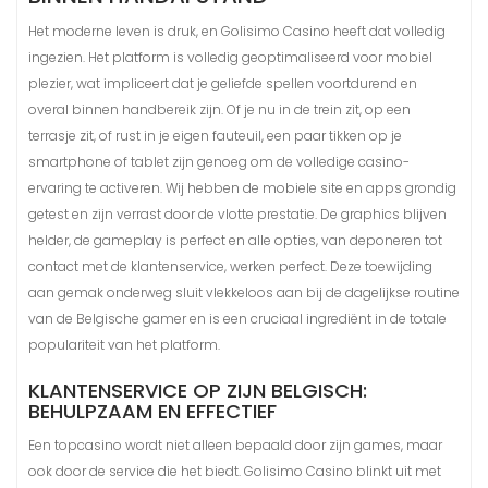
Het moderne leven is druk, en Golisimo Casino heeft dat volledig
ingezien. Het platform is volledig geoptimaliseerd voor mobiel
plezier, wat impliceert dat je geliefde spellen voortdurend en
overal binnen handbereik zijn. Of je nu in de trein zit, op een
terrasje zit, of rust in je eigen fauteuil, een paar tikken op je
smartphone of tablet zijn genoeg om de volledige casino-
ervaring te activeren. Wij hebben de mobiele site en apps grondig
getest en zijn verrast door de vlotte prestatie. De graphics blijven
helder, de gameplay is perfect en alle opties, van deponeren tot
contact met de klantenservice, werken perfect. Deze toewijding
aan gemak onderweg sluit vlekkeloos aan bij de dagelijkse routine
van de Belgische gamer en is een cruciaal ingrediënt in de totale
populariteit van het platform.
KLANTENSERVICE OP ZIJN BELGISCH:
BEHULPZAAM EN EFFECTIEF
Een topcasino wordt niet alleen bepaald door zijn games, maar
ook door de service die het biedt. Golisimo Casino blinkt uit met