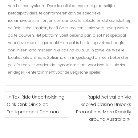
van het ecosysteem. Door te collaboreren met plaatselijke
betaalproviders, te conformeren aan de specifieke
reclamevoorschriften, en een aanbod te selecteren dat aansluit bij
de Belgische smaken, heeft Golisimo een sterke verbinding weten
op te bouwen. Het platform voelt bekend aan, alsof het speciaal
voor deze markt is gemaakt – en dat is het tot op zekere hoogte
ook. In een land met een rijke casino-cultuur, in zowel de fysieke
locaties als online, is Golisimo erin in geslaagd om een bekend en
geliefd merk te worden dat synoniem staat voor kwaliteit, plezier
en degelijk entertainment voor de Belgische speler.
Taxi Ride Underholdning
Rapid Activation Via
Oink Oink Oink Slot:
Scored Casino Unlocks
Trafikpropper i Danmark
Promotions More Rapidly
around Australia