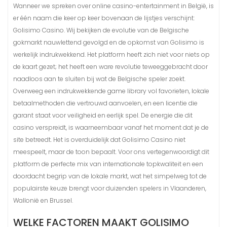
Wanneer we spreken over online casino-entertainment in België, is
er één naam die keer op keer bovenaan de lijstjes verschijnt:
Golisimo Casino. Wij bekijken de evolutie van de Belgische
gokmarkt nauwlettend gevolgd en de opkomst van Golisimo is
werkelijk indrukwekkend. Het platform heeft zich niet voor niets op
de kaart gezet; het heeft een ware revolutie teweeggebracht door
naadloos aan te sluiten bij wat de Belgische speler zoekt.
Overweeg een indrukwekkende game library vol favorieten, lokale
betaalmethoden die vertrouwd aanvoelen, en een licentie die
garant staat voor veiligheid en eerlijk spel. De energie die dit
casino verspreidt, is waarneembaar vanaf het moment dat je de
site betreedt. Het is overduidelijk dat Golisimo Casino niet
meespeelt, maar de toon bepaalt. Voor ons vertegenwoordigt dit
platform de perfecte mix van internationale topkwaliteit en een
doordacht begrip van de lokale markt, wat het simpelweg tot de
populairste keuze brengt voor duizenden spelers in Vlaanderen,
Wallonië en Brussel.
WELKE FACTOREN MAAKT GOLISIMO