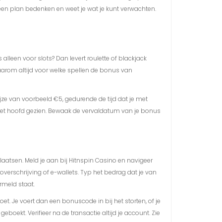
e een plan bedenken en weet je wat je kunt verwachten.
alleen voor slots? Dan levert roulette of blackjack
aarom altijd voor welke spellen de bonus van
jze van voorbeeld €5, gedurende de tijd dat je met
 het hoofd gezien. Bewaak de vervaldatum van je bonus
aatsen. Meld je aan bij Hitnspin Casino en navigeer
verschrijving of e-wallets. Typ het bedrag dat je van
rmeld staat.
et. Je voert dan een bonuscode in bij het storten, of je
eboekt. Verifieer na de transactie altijd je account. Zie