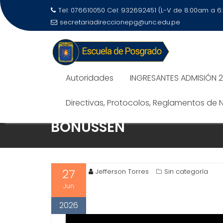
Tel: 076610050 Cel: 932692451 (L-V de 8:00am a 
secretariadireccionepg@unc.edu.pe
Autoridades
INGRESANTES ADMISIÓN 
Directivas, Protocolos, Reglamentos de
HITNSPIN CASINO – STA
BONUSSEN
27
Jefferson Torres
Sin categoría
Jun
2026