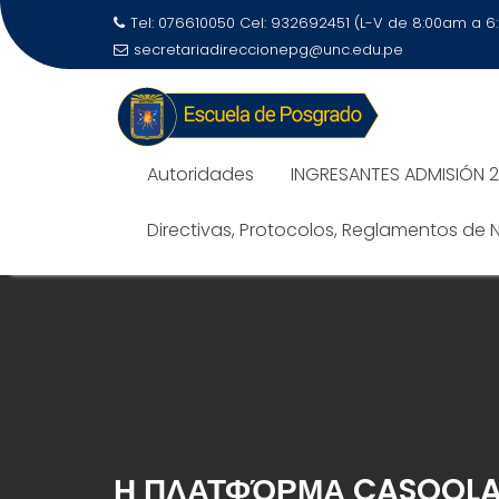
Tel: 076610050 Cel: 932692451 (L-V de 8:00am a 
secretariadireccionepg@unc.edu.pe
Autoridades
INGRESANTES ADMISIÓN 
Directivas, Protocolos, Reglamentos de
Η ΠΛΑΤΦΌΡΜΑ CASOOLA 