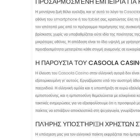
ΠΡΟΣΑΡΜΟΣΜΈΝΗ ΕΜΠΕΙΡΊΑ ΓΙΑ Κ
Η μοντέρνα ζωή θέλει ευελιξία, και γι’ αυτό το λόγο το Casoo
οθόνη του smartphone ή του tablet σας, κρατώντας όλη τη λε
τον ιστότοπό μας από το πρόγραμμα περιήγησης της συσκευής σ
βρίσκεστε, χωρίς να υποβαθμίζεται ούτε ιδία της ποιότητας της
μικρότερες οθόνες. Η απόδοση είναι το ίδιο υψηλή, με γρήγορ
προσβασιμότητα μετατρέπει κάθε στιγμή αναμονής σε ευκαιρί
Η ΠΑΡΟΥΣΊΑ ΤΟΥ CASOOLA CASIN
Η έλευση του Casoola Casino στην ελληνική αγορά δεν είναι
εξατομικευμένη γι’ αυτούς. Εργαζόμαστε υπό την αυστηρή άδε
παιχνιδιού. Η ελληνική ομιλία και η υποστήριξη σε ευρώ εξαλε
εμπιστοσύνης, και η εμπιστοσύνη θεμελιώνεται με ειλικρίνεια
τακτικές ενημερώσεις για να εξασφαλίσουμε ότι η προσφορά μα
παίκτες να εστιάζουν αποκλειστικά στη ψυχαγωγία, γνωρίζοντα
ΠΛΉΡΗΣ ΥΠΟΣΤΉΡΙΞΗ ΧΡΗΣΤΏΝ Σ
Η υπόσχεση μας για τον ελληνικό παίκτη εκφράζεται πιο έμπρ