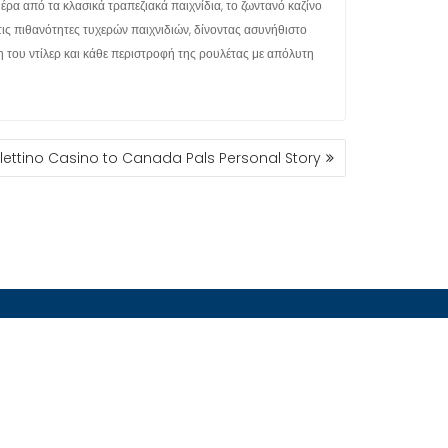
α από τα κλασικά τραπεζιακά παιχνίδια, το ζωντανό καζίνο
ις πιθανότητες τυχερών παιχνιδιών, δίνοντας ασυνήθιστο
η του ντίλερ και κάθε περιστροφή της ρουλέτας με απόλυτη
lettino Casino to Canada Pals Personal Story