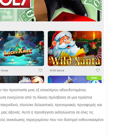
ει την προστασία μιας εξ ολοκλήρου αδειοδοτημένης
ση ενισχύεται από τη δίκαιη πρόσβαση σε μια τεράστια
 παιχνιδιού, πλούσιο δελεαστικές προνομιακές προσφορές και
 μας άξονας. Αυτή η προσέγγιση εκδηλώνεται σε όλες τις
εχούς ανανέωσης περιεχομένου που τον διατηρεί ενθουσιασμένο