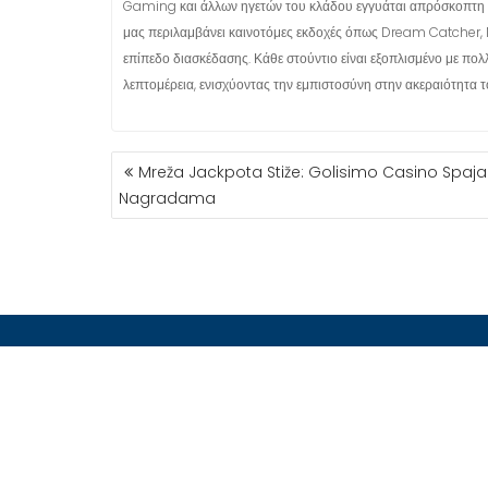
Gaming και άλλων ηγετών του κλάδου εγγυάται απρόσκοπτη ρο
μας περιλαμβάνει καινοτόμες εκδοχές όπως Dream Catcher, Mo
επίπεδο διασκέδασης. Κάθε στούντιο είναι εξοπλισμένο με πολ
λεπτομέρεια, ενισχύοντας την εμπιστοσύνη στην ακεραιότητα τ
Mreža Jackpota Stiže: Golisimo Casino Spaja
Nagradama
ESCUELA DE POSGRADO
CONT
Presentación
Contac