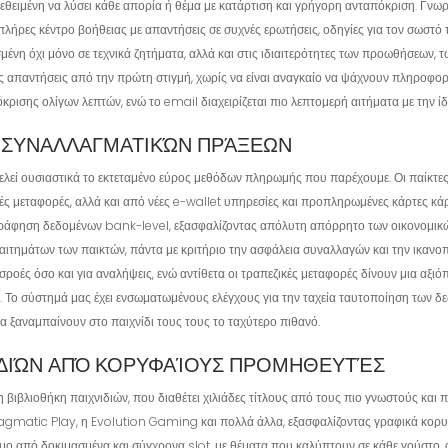
θειμένη να λύσει κάθε απορία ή θέμα με κατάρτιση και γρήγορη ανταπόκριση. Γνωρίζ
ρες κέντρο βοήθειας με απαντήσεις σε συχνές ερωτήσεις, οδηγίες για τον σωστό τζό
ένη όχι μόνο σε τεχνικά ζητήματα, αλλά και στις ιδιαιτερότητες των προωθήσεων, 
εις απαντήσεις από την πρώτη στιγμή, χωρίς να είναι αναγκαίο να ψάχνουν πληροφορ
ρισης ολίγων λεπτών, ενώ το email διαχειρίζεται πιο λεπτομερή αιτήματα με την ίδ
Ι ΣΥΝΑΛΛΑΓΜΑΤΙΚΏΝ ΠΡΆΞΕΩΝ
τελεί ουσιαστικά το εκτεταμένο εύρος μεθόδων πληρωμής που παρέχουμε. Οι παίκτ
αγές μεταφορές, αλλά και από νέες e-wallet υπηρεσίες και προπληρωμένες κάρτες κάρ
γράφηση δεδομένων bank-level, εξασφαλίζοντας απόλυτη απόρρητο των οικονομικώ
ιτημάτων των παικτών, πάντα με κριτήριο την ασφάλεια συναλλαγών και την ικανοπο
 εισροές όσο και για αναλήψεις, ενώ αντίθετα οι τραπεζικές μεταφορές δίνουν μια αξ
ς. Το σύστημά μας έχει ενσωματωμένους ελέγχους για την ταχεία ταυτοποίηση των δ
α ξαναμπαίνουν στο παιχνίδι τους τους το ταχύτερο πιθανό.
ΝΙΔΙΏΝ ΑΠΌ ΚΟΡΥΦΑΊΟΥΣ ΠΡΟΜΗΘΕΥΤΈΣ
 βιβλιοθήκη παιχνιδιών, που διαθέτει χιλιάδες τίτλους από τους πιο γνωστούς κα
Pragmatic Play, η Evolution Gaming και πολλά άλλα, εξασφαλίζοντας γραφικά κορ
ο από δοκιμασμένα και σύγχρονα slot, με θέματα που καλύπτουν σε κάθε γούστο, 