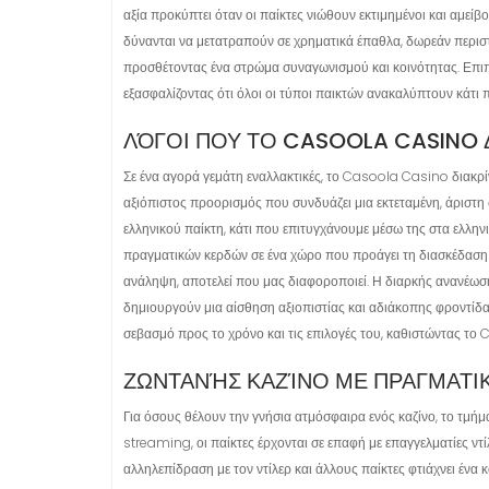
αξία προκύπτει όταν οι παίκτες νιώθουν εκτιμημένοι και αμείβ
δύνανται να μετατραπούν σε χρηματικά έπαθλα, δωρεάν περιστ
προσθέτοντας ένα στρώμα συναγωνισμού και κοινότητας. Επιπλ
εξασφαλίζοντας ότι όλοι οι τύποι παικτών ανακαλύπτουν κάτι πο
ΛΌΓΟΙ ΠΟΥ ΤΟ CASOOLA CASINO 
Σε ένα αγορά γεμάτη εναλλακτικές, το Casoola Casino διακρίνε
αξιόπιστος προορισμός που συνδυάζει μια εκτεταμένη, άριστ
ελληνικού παίκτη, κάτι που επιτυγχάνουμε μέσω της στα ελλη
πραγματικών κερδών σε ένα χώρο που προάγει τη διασκέδαση 
ανάληψη, αποτελεί που μας διαφοροποιεί. Η διαρκής ανανέωσ
δημιουργούν μια αίσθηση αξιοπιστίας και αδιάκοπης φροντίδας.
σεβασμό προς το χρόνο και τις επιλογές του, καθιστώντας το
ΖΩΝΤΑΝΉΣ ΚΑΖΊΝΟ ΜΕ ΠΡΑΓΜΑΤΙ
Για όσους θέλουν την γνήσια ατμόσφαιρα ενός καζίνο, το τμή
streaming, οι παίκτες έρχονται σε επαφή με επαγγελματίες ν
αλληλεπίδραση με τον ντίλερ και άλλους παίκτες φτιάχνει ένα