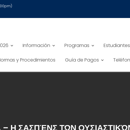
6:00pm)
2026
Información
Programas
Estudiantes
 Normas y Procedimientos
Guía de Pagos
Teléfo
– Η ΣΑΣΠΈΝΣ ΤΩΝ ΟΥΣΙΑΣΤΙΚΏ