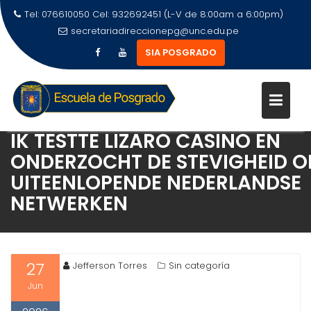
Tel: 076610050 Cel: 932692451 (L-V de 8:00am a 6:00pm)
secretariadireccionepg@unc.edu.pe
SIA POSGRADO
IK TESTTE LIZARO CASINO EN
ONDERZOCHT DE STEVIGHEID O
UITEENLOPENDE NEDERLANDSE
NETWERKEN
27
Jefferson Torres
Sin categoría
Jun