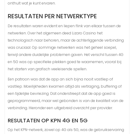
onthult wat je kunt ervaren.
RESULTATEN PER NETWERKTYPE
De resultaten waren evident en liepen flink van elkaar tussen de
netwerken. Over het algemeen deed Lizaro Casino het
technologisch naar behoren, maar de achterliggende verbinding
was cruciaal. Op sommige netwerken was het geheel soepel,
terwijl andere duidelijke problemen gaven. Het verschil tussen 4G
en 5G was op specifieke plekken goed te waarnemen, vooral bij
het starten van grafisch veeleisende spellen.
Een patroon was dat de app an sich bijna nooit vastliep of
vastliep. Moeilijkheden kwamen altijd als vertraging, buffering of
een tijdelijke bevriezing. Dat onderstreept dat de app goed is
geprogrammeerd, maar wel gebonden is van de kwaliteit van de
verbinding. Hieronder een uitgebreid overzicht per provider.
RESULTATEN OP KPN 4G EN 5G
Op het KPN-netwerk, zowel op 4G als 5G, was de gebruikservaring