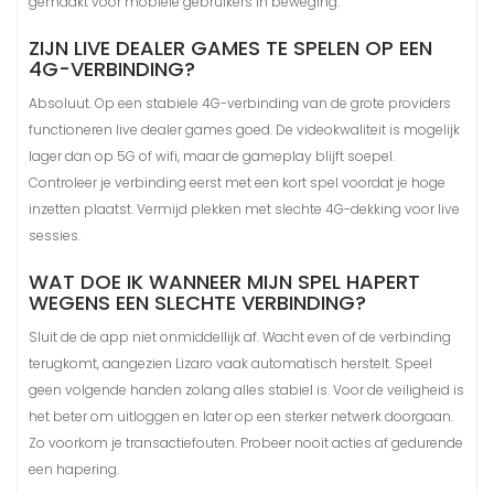
gemaakt voor mobiele gebruikers in beweging.
ZIJN LIVE DEALER GAMES TE SPELEN OP EEN
4G-VERBINDING?
Absoluut. Op een stabiele 4G-verbinding van de grote providers
functioneren live dealer games goed. De videokwaliteit is mogelijk
lager dan op 5G of wifi, maar de gameplay blijft soepel.
Controleer je verbinding eerst met een kort spel voordat je hoge
inzetten plaatst. Vermijd plekken met slechte 4G-dekking voor live
sessies.
WAT DOE IK WANNEER MIJN SPEL HAPERT
WEGENS EEN SLECHTE VERBINDING?
Sluit de de app niet onmiddellijk af. Wacht even of de verbinding
terugkomt, aangezien Lizaro vaak automatisch herstelt. Speel
geen volgende handen zolang alles stabiel is. Voor de veiligheid is
het beter om uitloggen en later op een sterker netwerk doorgaan.
Zo voorkom je transactiefouten. Probeer nooit acties af gedurende
een hapering.