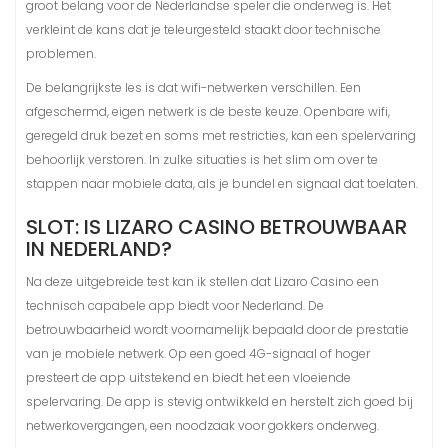
groot belang voor de Nederlandse speler die onderweg is. Het
verkleint de kans dat je teleurgesteld staakt door technische
problemen.
De belangrijkste les is dat wifi-netwerken verschillen. Een
afgeschermd, eigen netwerk is de beste keuze. Openbare wifi,
geregeld druk bezet en soms met restricties, kan een spelervaring
behoorlijk verstoren. In zulke situaties is het slim om over te
stappen naar mobiele data, als je bundel en signaal dat toelaten.
SLOT: IS LIZARO CASINO BETROUWBAAR
IN NEDERLAND?
Na deze uitgebreide test kan ik stellen dat Lizaro Casino een
technisch capabele app biedt voor Nederland. De
betrouwbaarheid wordt voornamelijk bepaald door de prestatie
van je mobiele netwerk. Op een goed 4G-signaal of hoger
presteert de app uitstekend en biedt het een vloeiende
spelervaring. De app is stevig ontwikkeld en herstelt zich goed bij
netwerkovergangen, een noodzaak voor gokkers onderweg.