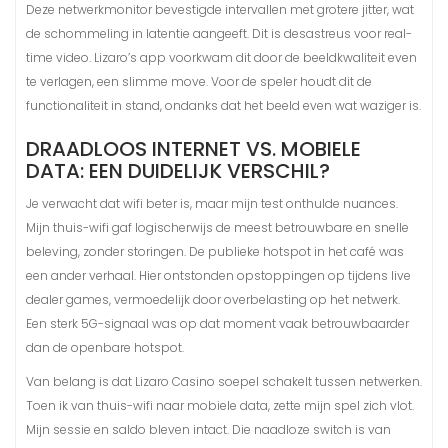
Deze netwerkmonitor bevestigde intervallen met grotere jitter, wat
de schommeling in latentie aangeeft. Dit is desastreus voor real-
time video. Lizaro’s app voorkwam dit door de beeldkwaliteit even
te verlagen, een slimme move. Voor de speler houdt dit de
functionaliteit in stand, ondanks dat het beeld even wat waziger is.
DRAADLOOS INTERNET VS. MOBIELE
DATA: EEN DUIDELIJK VERSCHIL?
Je verwacht dat wifi beter is, maar mijn test onthulde nuances.
Mijn thuis-wifi gaf logischerwijs de meest betrouwbare en snelle
beleving, zonder storingen. De publieke hotspot in het café was
een ander verhaal. Hier ontstonden opstoppingen op tijdens live
dealer games, vermoedelijk door overbelasting op het netwerk.
Een sterk 5G-signaal was op dat moment vaak betrouwbaarder
dan de openbare hotspot.
Van belang is dat Lizaro Casino soepel schakelt tussen netwerken.
Toen ik van thuis-wifi naar mobiele data, zette mijn spel zich vlot.
Mijn sessie en saldo bleven intact. Die naadloze switch is van