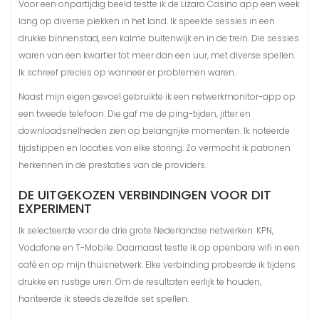
Voor een onpartijdig beeld testte ik de Lizaro Casino app een week
lang op diverse plekken in het land. Ik speelde sessies in een
drukke binnenstad, een kalme buitenwijk en in de trein. Die sessies
waren van een kwartier tot meer dan een uur, met diverse spellen.
Ik schreef precies op wanneer er problemen waren.
Naast mijn eigen gevoel gebruikte ik een netwerkmonitor-app op
een tweede telefoon. Die gaf me de ping-tijden, jitter en
downloadsnelheden zien op belangrijke momenten. Ik noteerde
tijdstippen en locaties van elke storing. Zo vermocht ik patronen
herkennen in de prestaties van de providers.
DE UITGEKOZEN VERBINDINGEN VOOR DIT
EXPERIMENT
Ik selecteerde voor de drie grote Nederlandse netwerken: KPN,
Vodafone en T-Mobile. Daarnaast testte ik op openbare wifi in een
café en op mijn thuisnetwerk. Elke verbinding probeerde ik tijdens
drukke en rustige uren. Om de resultaten eerlijk te houden,
hanteerde ik steeds dezelfde set spellen.