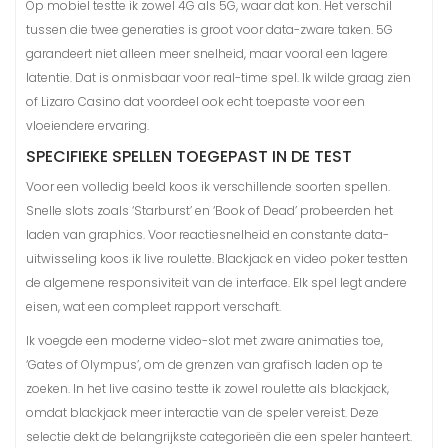
Op mobiel testte ik zowel 4G als 5G, waar dat kon. Het verschil
tussen die twee generaties is groot voor data-zware taken. 5G
garandeert niet alleen meer snelheid, maar vooral een lagere
latentie. Dat is onmisbaar voor real-time spel. Ik wilde graag zien
of Lizaro Casino dat voordeel ook echt toepaste voor een
vloeiendere ervaring.
SPECIFIEKE SPELLEN TOEGEPAST IN DE TEST
Voor een volledig beeld koos ik verschillende soorten spellen.
Snelle slots zoals ‘Starburst’ en ‘Book of Dead’ probeerden het
laden van graphics. Voor reactiesnelheid en constante data-
uitwisseling koos ik live roulette. Blackjack en video poker testten
de algemene responsiviteit van de interface. Elk spel legt andere
eisen, wat een compleet rapport verschaft.
Ik voegde een moderne video-slot met zware animaties toe,
‘Gates of Olympus’, om de grenzen van grafisch laden op te
zoeken. In het live casino testte ik zowel roulette als blackjack,
omdat blackjack meer interactie van de speler vereist. Deze
selectie dekt de belangrijkste categorieën die een speler hanteert.