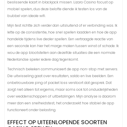
beslissende kaart in blackjack missen. Lizaro Casino focust op
mobiel spelen, dus deze belofte diende ik testen los van de
bubbel van ideale wifi.
Mijn test richtte zich verder dan uitsluitend of er verbinding was. Ik
lette op de consistentie, hoe snel spellen laadden en hoe de app
handelde tijdens live dealer spellen. Een vertraagde reactie van
een seconde kan hier het marge maken tussen winst of schade. Ik
wou de app blootstellen aan dezelfde situaties die een normale
Nederlandse speler iedere dag tegenkomt.
Technisch bekeken communiceert de app non-stop met servers.
Die uitwisseling gaat over resultaten, saldo en live beelden. Een
onbetrouwbare ping of packet loss verstoort dat gesprek. Dat
zorgt niet alleen tot ergernis, maar soms ook tot onduidelijkheden
over weddenschappen of uitbetalingen. Mijn analyse is daarom
meer dan een snelheidstest; het onderzoekt hoe stabiel de app
functioneert onder belasting.
EFFECT OP UITEENLOPENDE SOORTEN