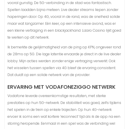
vooral gunstig. De 5G-verbinding in de stad was fantastisch.
Spellen laadden bijna meteen. Live dealer streams liepen zonder
haperingen door. Op 4G, vooral in de rand, was de snelheid solide
maar wat langzamer. Eén keer, op een intensieve avond, was er
een kleine vertraging in een blackjackhand. Lizaro Casino lijkt goed
te werken op dit netwerk.
Ik bemerkte de gelijkmatigheid van de ping op KPN, ongeveer rond
de 28ms op 5G. Die lage latentie ervaarde je direct in de live dealer
lobby. Mijn acties werden zonder enige vertraging verwerkt. Ook
het wisselen tussen spellen via 4G bleef de ervaring consistent.
Dat duidt op een solide netwerk van de provider.
ERVARING MET VODAFONEZIGGO NETWERK
Vodafone leverde overeenkomstige resultaten, met sterke
prestaties op hun 5G-netwerk. De stabiliteit was goed, zelfs tijdens
het spelen in de trein op enkele trajecten. Op hun 4G-netwerk
ervoer ik soms een wat kortere ‘reconnect’ tijd als ik de app na een
storing heropende. Eenmaal in een spel was de verbinding wel