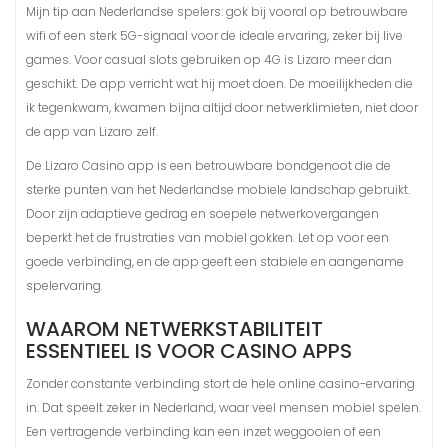
Mijn tip aan Nederlandse spelers: gok bij vooral op betrouwbare
wifi of een sterk 5G-signaal voor de ideale ervaring, zeker bij live
games. Voor casual slots gebruiken op 4G is Lizaro meer dan
geschikt. De app verricht wat hij moet doen. De moeilijkheden die
ik tegenkwam, kwamen bijna altijd door netwerklimieten, niet door
de app van Lizaro zelf.
De Lizaro Casino app is een betrouwbare bondgenoot die de
sterke punten van het Nederlandse mobiele landschap gebruikt.
Door zijn adaptieve gedrag en soepele netwerkovergangen
beperkt het de frustraties van mobiel gokken. Let op voor een
goede verbinding, en de app geeft een stabiele en aangename
spelervaring.
WAAROM NETWERKSTABILITEIT
ESSENTIEEL IS VOOR CASINO APPS
Zonder constante verbinding stort de hele online casino-ervaring
in. Dat speelt zeker in Nederland, waar veel mensen mobiel spelen.
Een vertragende verbinding kan een inzet weggooien of een