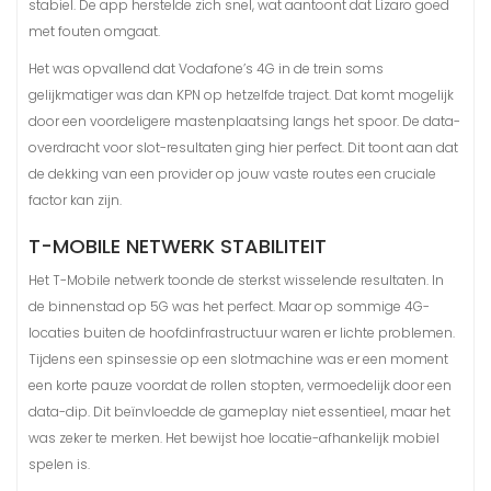
stabiel. De app herstelde zich snel, wat aantoont dat Lizaro goed
met fouten omgaat.
Het was opvallend dat Vodafone’s 4G in de trein soms
gelijkmatiger was dan KPN op hetzelfde traject. Dat komt mogelijk
door een voordeligere mastenplaatsing langs het spoor. De data-
overdracht voor slot-resultaten ging hier perfect. Dit toont aan dat
de dekking van een provider op jouw vaste routes een cruciale
factor kan zijn.
T-MOBILE NETWERK STABILITEIT
Het T-Mobile netwerk toonde de sterkst wisselende resultaten. In
de binnenstad op 5G was het perfect. Maar op sommige 4G-
locaties buiten de hoofdinfrastructuur waren er lichte problemen.
Tijdens een spinsessie op een slotmachine was er een moment
een korte pauze voordat de rollen stopten, vermoedelijk door een
data-dip. Dit beïnvloedde de gameplay niet essentieel, maar het
was zeker te merken. Het bewijst hoe locatie-afhankelijk mobiel
spelen is.