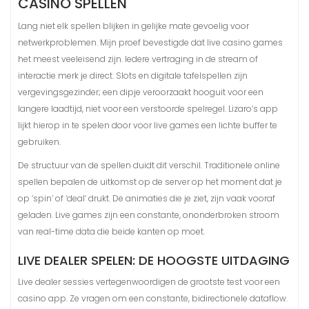
CASINO SPELLEN
Lang niet elk spellen blijken in gelijke mate gevoelig voor
netwerkproblemen. Mijn proef bevestigde dat live casino games
het meest veeleisend zijn. Iedere vertraging in de stream of
interactie merk je direct. Slots en digitale tafelspellen zijn
vergevingsgezinder; een dipje veroorzaakt hooguit voor een
langere laadtijd, niet voor een verstoorde spelregel. Lizaro’s app
lijkt hierop in te spelen door voor live games een lichte buffer te
gebruiken.
De structuur van de spellen duidt dit verschil. Traditionele online
spellen bepalen de uitkomst op de server op het moment dat je
op ‘spin’ of ‘deal’ drukt. De animaties die je ziet, zijn vaak vooraf
geladen. Live games zijn een constante, ononderbroken stroom
van real-time data die beide kanten op moet.
LIVE DEALER SPELEN: DE HOOGSTE UITDAGING
Live dealer sessies vertegenwoordigen de grootste test voor een
casino app. Ze vragen om een constante, bidirectionele dataflow.