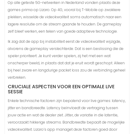
Op alle geteste 5G-netwerken in Nederland vonden plaats deze
games prima op Lizaro. Op 4G, vooral bij T-Mobile op zwakkere
plekken, wisselde de videokwaliteit soms automatisch naar een
lagere resolutie om de stream gaande te houden. De gameplay
zelf bleef werken, een teken van goede adaptieve technologie.
Ik zag dat de app bij instabiliteit eerst de videokwaliteit wijzigde,
alvorens de gameplay verslechterde. Dat is een beslissing die de
speler prioriteert. Je kunt verder spelen, zij het met een wat
onscherper beeld, in plaats dat dat je eruit wordt geschopt. Alleen
bij heel zware en langdurige packet loss zou de verbinding geheel
verbreken.
CRUCIALE ASPECTEN VOOR EEN OPTIMALE LIVE
SESSIE
Enkele technische factoren zijn bepalend voor live games: latency,
jitter en bandbreedte. Latency beïnvloedt de vertraging tussen
jouw actie en wat de dealer ziet. Jitter, de variatie in die latentie,
veroorzaakt hikkerige streams. Bandbreedte bepaalt de mogelijke
videokwaliteit. Lizaro’s app managet deze factoren goed door