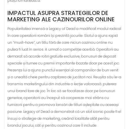
piața românească.
IMPACTUL ASUPRA STRATEGIILOR DE
MARKETING ALE CAZINOURILOR ONLINE
Popularitatea imensă a Legacy of Dead a modificat modul radical
în care operatorii români își prezintă jocurile. Slotul a ajuns rapid
un “must-have”, un titlu fără de care niciun cazinou online nu
putea fi luat în serios. A urmat o competiție acerbă. Operatorii au
demarat să acorde rotiri gratuite exclusive, bonusuri de depozit
speciale și turnee cu premii importante bazate doar pe acest joc.
Prezența lui a ajuns punctul esențial al campaniilor de bun venit
și o unealtă cheie pentru captarea de jucători noi. Reușita său le-a
transmis marketingului din industrie o lecție valoroasă: puterea
unui brand tare de joc. În loc să se focalizeze doar pe bonusuri
generice, operatorii au început să coopereze mai strâns cu
furnizorii pentru a promova lansări de titluri așteptate cu aceeași
pasiune. Legacy of Dead a demonstrat că un slot iconic poate fi el
însuși o strategie de marketing, creând loialitate atât pentru
brandul jocului, cât și pentru cazinoul care îl include.