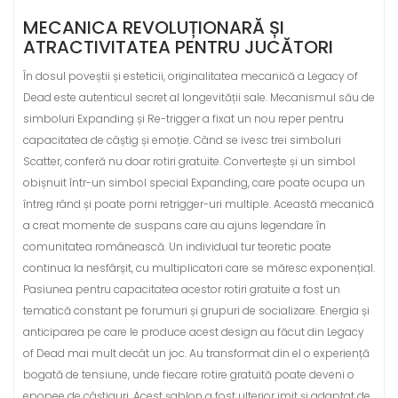
MECANICA REVOLUȚIONARĂ ȘI
ATRACTIVITATEA PENTRU JUCĂTORI
În dosul poveștii și esteticii, originalitatea mecanică a Legacy of
Dead este autenticul secret al longevității sale. Mecanismul său de
simboluri Expanding și Re-trigger a fixat un nou reper pentru
capacitatea de câștig și emoție. Când se ivesc trei simboluri
Scatter, conferă nu doar rotiri gratuite. Convertește și un simbol
obișnuit într-un simbol special Expanding, care poate ocupa un
întreg rând și poate porni retrigger-uri multiple. Această mecanică
a creat momente de suspans care au ajuns legendare în
comunitatea românească. Un individual tur teoretic poate
continua la nesfârșit, cu multiplicatori care se măresc exponențial.
Pasiunea pentru capacitatea acestor rotiri gratuite a fost un
tematică constant pe forumuri și grupuri de socializare. Energia și
anticiparea pe care le produce acest design au făcut din Legacy
of Dead mai mult decât un joc. Au transformat din el o experiență
bogată de tensiune, unde fiecare rotire gratuită poate deveni o
epopee de câștiguri. Acest șablon a fost ulterior imit și adaptat de