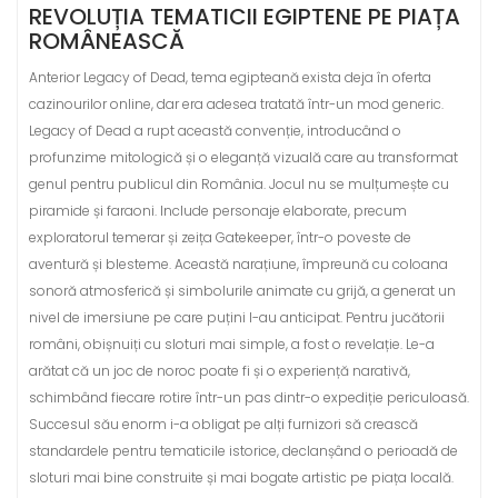
REVOLUȚIA TEMATICII EGIPTENE PE PIAȚA
ROMÂNEASCĂ
Anterior Legacy of Dead, tema egipteană exista deja în oferta
cazinourilor online, dar era adesea tratată într-un mod generic.
Legacy of Dead a rupt această convenție, introducând o
profunzime mitologică și o eleganță vizuală care au transformat
genul pentru publicul din România. Jocul nu se mulțumește cu
piramide și faraoni. Include personaje elaborate, precum
exploratorul temerar și zeița Gatekeeper, într-o poveste de
aventură și blesteme. Această narațiune, împreună cu coloana
sonoră atmosferică și simbolurile animate cu grijă, a generat un
nivel de imersiune pe care puțini l-au anticipat. Pentru jucătorii
români, obișnuiți cu sloturi mai simple, a fost o revelație. Le-a
arătat că un joc de noroc poate fi și o experiență narativă,
schimbând fiecare rotire într-un pas dintr-o expediție periculoasă.
Succesul său enorm i-a obligat pe alți furnizori să crească
standardele pentru tematicile istorice, declanșând o perioadă de
sloturi mai bine construite și mai bogate artistic pe piața locală.