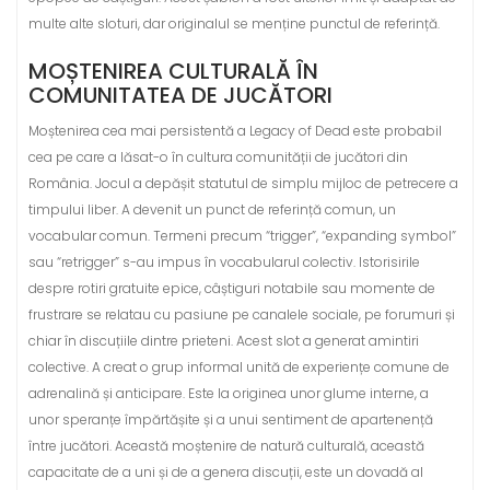
multe alte sloturi, dar originalul se menține punctul de referință.
MOȘTENIREA CULTURALĂ ÎN
COMUNITATEA DE JUCĂTORI
Moștenirea cea mai persistentă a Legacy of Dead este probabil
cea pe care a lăsat-o în cultura comunității de jucători din
România. Jocul a depășit statutul de simplu mijloc de petrecere a
timpului liber. A devenit un punct de referință comun, un
vocabular comun. Termeni precum “trigger”, “expanding symbol”
sau “retrigger” s-au impus în vocabularul colectiv. Istorisirile
despre rotiri gratuite epice, câștiguri notabile sau momente de
frustrare se relatau cu pasiune pe canalele sociale, pe forumuri și
chiar în discuțiile dintre prieteni. Acest slot a generat amintiri
colective. A creat o grup informal unită de experiențe comune de
adrenalină și anticipare. Este la originea unor glume interne, a
unor speranțe împărtășite și a unui sentiment de apartenență
între jucători. Această moștenire de natură culturală, această
capacitate de a uni și de a genera discuții, este un dovadă al