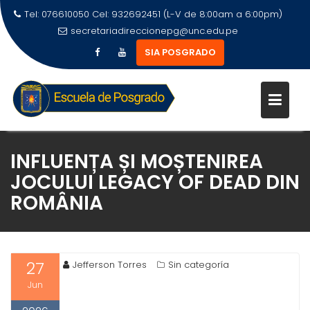
Tel: 076610050 Cel: 932692451 (L-V de 8:00am a 6:00pm)
secretariadireccionepg@unc.edu.pe
SIA POSGRADO
INFLUENȚA ȘI MOȘTENIREA
JOCULUI LEGACY OF DEAD DIN
ROMÂNIA
27
Jefferson Torres
Sin categoría
Jun