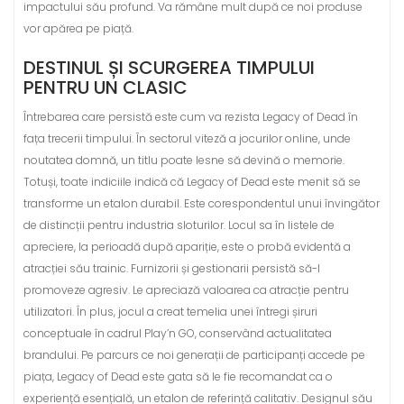
impactului său profund. Va rămâne mult după ce noi produse
vor apărea pe piață.
DESTINUL ȘI SCURGEREA TIMPULUI
PENTRU UN CLASIC
Întrebarea care persistă este cum va rezista Legacy of Dead în
fața trecerii timpului. În sectorul viteză a jocurilor online, unde
noutatea domnă, un titlu poate lesne să devină o memorie.
Totuși, toate indiciile indică că Legacy of Dead este menit să se
transforme un etalon durabil. Este corespondentul unui învingător
de distincții pentru industria sloturilor. Locul sa în listele de
apreciere, la perioadă după apariție, este o probă evidentă a
atracției său trainic. Furnizorii și gestionarii persistă să-l
promoveze agresiv. Le apreciază valoarea ca atracție pentru
utilizatori. În plus, jocul a creat temelia unei întregi șiruri
conceptuale în cadrul Play’n GO, conservând actualitatea
brandului. Pe parcurs ce noi generații de participanți accede pe
piața, Legacy of Dead este gata să le fie recomandat ca o
experiență esențială, un etalon de referință calitativ. Designul său