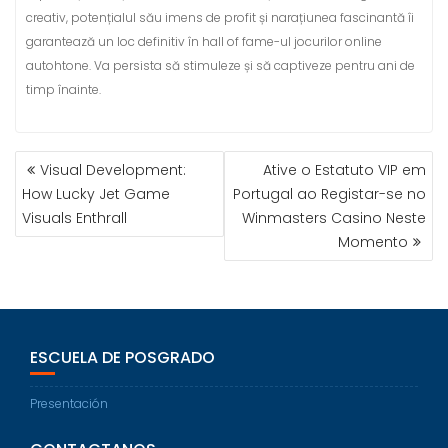
creativ, potențialul său imens de profit și narațiunea fascinantă îi
garantează un loc definitiv în hall of fame-ul jocurilor online
autohtone. Va persista să stimuleze și să captiveze pentru ani de
timp înainte.
Visual Development:
Ative o Estatuto VIP em
How Lucky Jet Game
Portugal ao Registar-se no
Visuals Enthrall
Winmasters Casino Neste
Momento
ESCUELA DE POSGRADO
Presentación