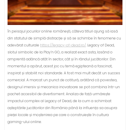
În peisajul jocurilor online românești, câteva titluri ajung să iasă
din statutul de simplă distracție și să se schimbe în fenomene cu
adevărat culturale
https://legacy-of-dead.ro/
. Legacy of Dead,
slotul simbolic de la Play’n GO, a realizat exact asta, lasând o
amprentă adâncă atât în sector, cât și în rândul jucătorilor. Din
momentul a apărut, acest joc cu temă egipteană a fascinat,
inspirat și stabilit noi standarde. A fost mai mult decât un succes
comercial. A marcat un punct de cotitură, arătând că povestea,
designul imersiv și mecanica inovatoare se pot combina într-un
pachet accesibil de divertisment. Analiza de față urmărește
impactul complex al Legacy of Dead, de la cum a schimbat
așteptările jucătorilor din România până la influența sa asupra
pieței locale și moștenirea pe care o construiește în cultura
gaming-ului online.