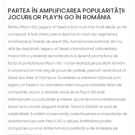
PARTEA ÎN AMPLIFICAREA POPULARITĂȚII
JOCURILOR PLAY’N GO ÎN ROMÂNIA
Pentru Play’n GO, Legacy of Dead a fost mult mai mult decât un hit
comercial. A fost cheia care a deschis în mod clar segmentul
românească. Înainte de acest titlu, furnizorul era estimat, dar nu
atât de răspândit. Legacy of Dead a transformat notorietatea
mărcii într-o prezență semnificativă. A devenit promotorul de
facto al portofoliului Play’n GO. I-a familiarizat pe jucătorii români
în universul lor mai larg de jocuri de calitate, precum seria Book of
Dead sau Rise of Olympus. Încrederea și interesul obținute prin
Legacy of Dead s-au transferat direct asupra celorlalte titluri ale
companiei. Acum, o lansare nouă de la Play’n GO este
întâmpinată cu curiozitate și interes sporit de comunitatea locală.
Acest lucru nu era asigurat înainte. Slotul a stabilit un pod de
credibilitate. A arătat consecvența, corectitudinea și importanța de
divertisment pe care Play’n GO o aduce, fortificând poziția
companiei ca unul dintre furnizorii preferați și de încredere pe