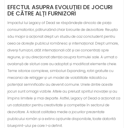
EFECTUL ASUPRA EVOLUȚIEI DE JOCURI
DE CĂTRE ALȚI FURNIZORI
Impactul lui Legacy of Dead se răspândește dincolo de piața
consumatorilor, pătrunzând chiar birourile de dezvoltare. Reușita
său major a acționat drept un studiu de caz concludent pentru
ceea ce dorește publicul românesc și internațional. Drept urmare,
diverși furnizori, atât internaționali cât și cei concentrați spre
regiune, și-au direcționat atenția asupra formulei sale. A urmat o
avalanșă de sloturi care au adoptat și modificat elemente cheie.
Teme istorice complexe, simboluri Expanding, rotiri gratuite cu
mecanici de retrigger și un model de volatilitate ridicată cu
potențial semnificativ au devenit comune. Unele dintre aceste
jocuri sunt omagii vizibile. Altele au preluat spiritul inovației și au
împins limitele și mai departe. Astfel, Legacy of Dead a acționat ca
un catalizator pentru creativitate și competiție în sectorul de
dezvoltare. A ridicat calitatea medie a jocurilor prezentate
publicului român și a extins opțiunile disponibile, toate datorită
blueprint-ului pe care l-a definit.