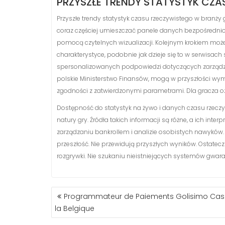
PRZYSZŁE TRENDY STATYSTYK C
Przyszłe trendy statystyk czasu rzeczywistego w branży g
coraz częściej umieszczać panele danych bezpośrednio 
pomocą czytelnych wizualizacji. Kolejnym krokiem moż
charakterystyce, podobnie jak dzieje się to w serwisac
spersonalizowanych podpowiedzi dotyczących zarządzan
polskie Ministerstwo Finansów, mogą w przyszłości w
zgodności z zatwierdzonymi parametrami. Dla gracza oznac
Dostępność do statystyk na żywo i danych czasu rzecz
natury gry. Źródła takich informacji są różne, a ich 
zarządzaniu bankrollem i analizie osobistych nawyków. 
przeszłość. Nie przewidują przyszłych wyników. Ostate
rozgrywki. Nie szukaniu nieistniejących systemów gwara
Programmateur de Paiements Golisimo Casi
la Belgique