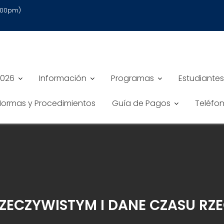
6:00pm)
2026
Información
Programas
Estudiantes
 Normas y Procedimientos
Guía de Pagos
Teléfo
ZECZYWISTYM I DANE CZASU RZ