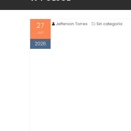
27
Jefferson Torres
Sin categoría
Jun
2026