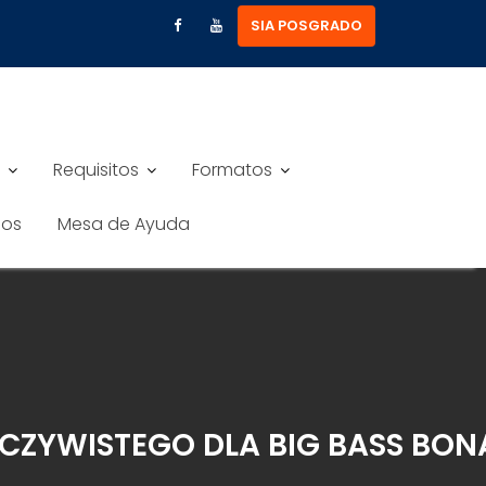
SIA POSGRADO
Requisitos
Formatos
nos
Mesa de Ayuda
ECZYWISTEGO DLA BIG BASS BO