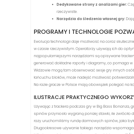
Dedykowane strony z analizami gier:
Czę
rzeczywiste.
Narzędzia do śledzenia własnej gry:
Dają
PROGRAMY I TECHNOLOGIE POZWA
Ewolucja technologii daje możliwość na coraz skuteczni
w czasie rzeczywistym. Operatorzy używają ich do optym
najpopularniejszymi narzędziami są opisywane trackery,
generować dokładne raporty i diagramy, co pomaga w za
Widzowie mogą tam obserwować sesje gry innych osób i
łańcuchu bloków, może nadejść możliwość potwierdzalneg
Na razie gracze w Polsce mają obowiązek polegać na k
ILUSTRACJE PRAKTYCZNEGO WYKORZ
Używając z trackera podczas gry w Big Bass Bonanza, gr
spinów przyniosło wygraną poniżej stawki, ile zwróciło do
razy uruchomiliśmy rundę darmowych spinów, jaka była 
Długookresowe używanie takiego narzędzia wspomaga odpo