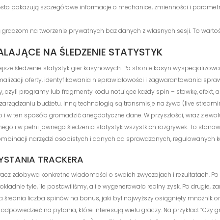
sto pokazują szczegółowe informacje o mechanice, zmienności i parametra
 graczom na tworzenie prywatnych baz danych z własnych sesji. To wartośc
LAJĄCE NA ŚLEDZENIE STATYSTYK
ejsze śledzenie statystyk gier kasynowych. Po stronie kasyn wyspecjalizo
alizacji oferty, identyfikowania nieprawidłowości i zagwarantowania spra
 czyli programy lub fragmenty kodu notujące każdy spin – stawkę, efekt, a
rządzaniu budżetu. Inną technologią są transmisje na żywo (live streamin
 w ten sposób gromadzić anegdotyczne dane. W przyszłości, wraz z ewoluc
o i w pełni jawnego śledzenia statystyk wszystkich rozgrywek. To stanowił
ombinacji narzędzi osobistych i danych od sprawdzonych, regulowanych k
YSTANIA TRACKERA
acz zdobywa konkretne wiadomości o swoich zwyczajach i rezultatach. Po p
kładnie tyle, ile postawiliśmy, a ile wygenerowało realny zysk. Po drugie, za
średnia liczba spinów na bonus, jaki był najwyższy osiągnięty mnożnik ora
wiedzieć na pytania, które interesują wielu graczy. Na przykład: “Czy gr