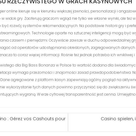
ZASU RZECZYWISTEGO W GRACH KASYNOWYCH
ier online kieruje się w kierunku większej jawności, personalizacji i angażo
w widok gry. Zaoferują graczom wgląd nie tylko we własne wyniki, ale te
e być rozwój systemów rekomendacyjnych. Na podstawie historii gry i pre
h streamingowych. Technologie oparte na sztucznej inteligencji mogą być w
ia czasem i pieniędzmi. Oczywiście zawsze w duchu odpowiedzialnej gry. 
ymagać od operatorów udostępniania określonych, zagregowanych danych o
za to coraz więcej informacji. Rośnie też jednak potrzeba ich wnikliwej i r
ywistego dla Big Bass Bonanza w Polsce to wartość dodana dla świadomyc
interpretacja wymaga przezorności i znajomości zasad prawdopodobieństwa.
Dane agregowane z platform kasyn zapewniają ogólny pogląd na aktywność t
cznie wykorzystanie tych danych powinno przyczyniać się do zwiększeniu ś
ntujących wygraną. W erze cyfrowej transparentność jest cenna. Umiejętność
no : Gérez vos Cashouts pour
Casino spielen,