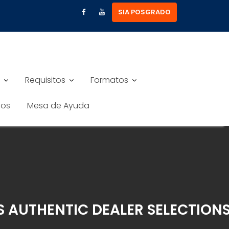
SIA POSGRADO
Requisitos
Formatos
nos
Mesa de Ayuda
S AUTHENTIC DEALER SELECTIONS