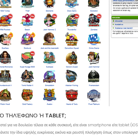
ΤΌ ΤΗΛΈΦΩΝΟ Ή TABLET;
τεί για να δουλεύει τέλεια σε κάθε συσκευή, είτε είναι smartphone είτε tablet (i
βάνετε την ίδια υψηλής ευκρίνειας εικόνα και ρευστή πλοήγηση όπως στον υπολογισ