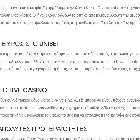
και μια μαγευτική εμπειρία. Εφαρμόζουμε τεχνολογία Ultra HD video streaming για
ην πτώση μιας κάρτας. Οι ήχοι ολοκληρώνουν το οπτικό αποτέλεσμα. Ακούτε την ατμό
ότητα του video μεταβάλλεται αυτομάτως στη σύνδεσή σας. Το τελικό προϊόν προσφέ
 ΕΎΡΟΣ ΣΤΟ UNIBET
ναι η πραγματικότητα στην πλατφόρμα μας. Τοποθετούμε τραπέζια μεθοδικά, για ν
κ σε πολλαπλές παραλλαγές. Προστίθενται νεότερα παιχνίδια, όπως το Dream Catc
α. Αυτό υπόσχεται γρήγορο ρυθμό παιχνιδιού, καθαρή οπτική και ένα εύρος στοιχ
Ο LIVE CASINO
με συχνά πακέτα μόνο για το Live Casino. Αυτές μπορεί να είναι μπόνους ανανέω
νται σε κατάταξη και ανταγωνίζονται για χρηματικά έπαθλα. Αξίζει να ελέγχετε τακτ
ια προοπτική να μεγαλώσετε το υπόλοιπό σας και να απολαύσετε το παιχνίδι σας στο
Ι ΑΠΌΛΥΤΕΣ ΠΡΟΤΕΡΑΙΌΤΗΤΕΣ
 ζωντανό κρουπιέ χρειάζεται απόλυτη εμπιστοσύνη. Στο Unibet Casino, αυτή η εμπ