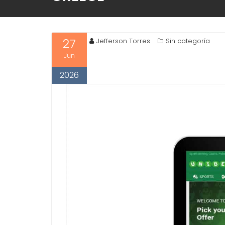
27
Jefferson Torres
Sin categoría
Jun
2026