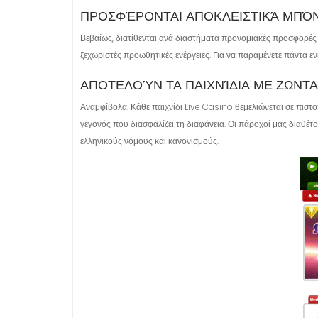
ΠΡΟΣΦΈΡΟΝΤΑΙ ΑΠΟΚΛΕΙΣΤΙΚΆ ΜΠΌΝΟ
Βεβαίως, διατίθενται ανά διαστήματα προνομιακές προσφορές σ
ξεχωριστές προωθητικές ενέργειες. Για να παραμένετε πάντα εν
ΑΠΟΤΕΛΟΎΝ ΤΑ ΠΑΙΧΝΊΔΙΑ ΜΕ ΖΩΝΤΑ
Αναμφίβολα. Κάθε παιχνίδι Live Casino θεμελιώνεται σε πιστ
γεγονός που διασφαλίζει τη διαφάνεια. Οι πάροχοί μας διαθέτο
ελληνικούς νόμους και κανονισμούς.