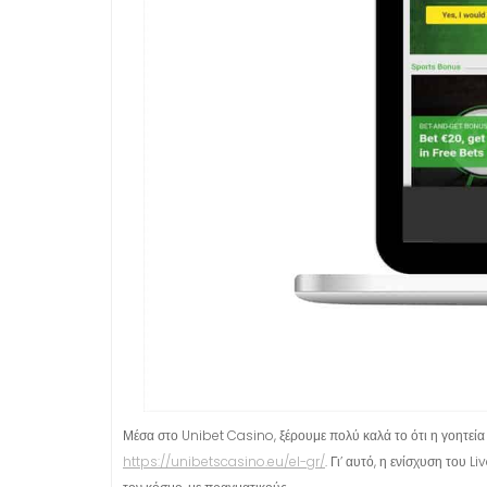
Μέσα στο Unibet Casino, ξέρουμε πολύ καλά το ότι η γοητεία
https://unibetscasino.eu/el-gr/
. Γι’ αυτό, η ενίσχυση του