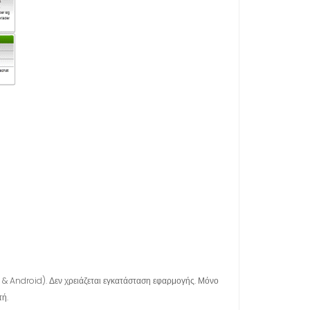
OS & Android). Δεν χρειάζεται εγκατάσταση εφαρμογής. Μόνο
τή.