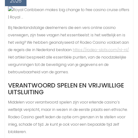
2026
Bij Nederlandstalige deelnemers die een vers online casino
overwegen, zijn twee vragen het essentieelst: is het wettelijk en is
het veilig? We hebben geanalyseerd of Rodeo Casino voldoet aan
de regels die in Nederland bestaan
https://rodeo-slots.com/nl-nl/
.
Het artikel bespreekt alle essentiële punten, van de noodzakelijke
vergunningen tot de beveiliging van je gegevens en de
betrouwbaarheid van de games.
VERANTWOORD SPELEN EN VRIJWILLIGE
UITSLUITING
Middelen voor verantwoord spelen zijn voor erkende casino’s
wettelijk verplicht, maar in wezen in de eerste plaats een ethische.
Rodeo Casino geeft leden de optie om grenzen in te stellen voor
inleg, schade of tijd. Je kunt je ook voor een bepaalde tijd zelf
blokkeren.