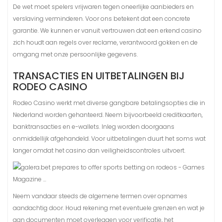
De wet moet spelers vrijwaren tegen oneerlijke aanbieders en
verslaving verminderen. Voor ons betekent dat een concrete
garantie. We kunnen er vanuit vertrouwen dat een erkend casino
zich houdt aan regels over reclame, verantwoord gokken en de
omgang met onze persoonlijke gegevens.
TRANSACTIES EN UITBETALINGEN BIJ
RODEO CASINO
Rodeo Casino werkt met diverse gangbare betalingsopties die in
Nederland worden gehanteerd. Neem bijvoorbeeld creditkaarten,
banktransacties en e-wallets. Inleg worden doorgaans
onmiddellijk afgehandeld. Voor uitbetalingen duurt het soms wat
langer omdat het casino dan veiligheidscontroles uitvoert.
Neem vandaar steeds de algemene termen over opnames
aandachtig door. Houd rekening met eventuele grenzen en wat je
aan documenten moet overleggen voor verificatie, het